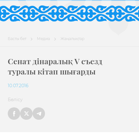
Басты бет
Медиа
Жаңалықтар
Сенат дінаралық V съезд
туралы кітап шығарды
10.07.2016
Бөлісу