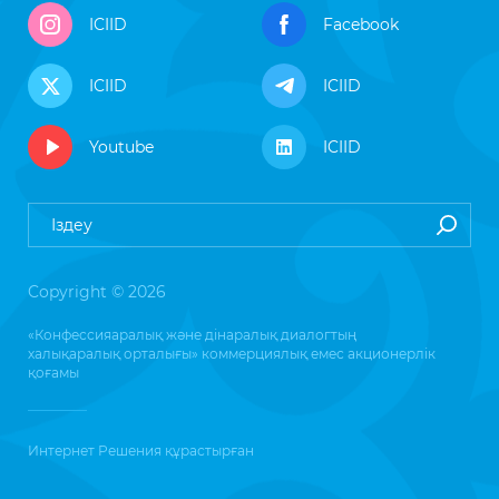
ICIID
Facebook
ICIID
ICIID
Youtube
ICIID
Copyright © 2026
«Конфессияаралық және дінаралық диалогтың
халықаралық орталығы» коммерциялық емес акционерлік
қоғамы
Интернет Решения
құрастырған