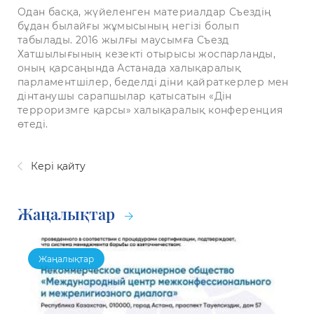
Одан басқа, жүйеленген материалдар Съездің
бұдан былайғы жұмысының негізі болып
табылады. 2016 жылғы маусымға Съезд
Хатшылығының кезекті отырысы жоспарланды,
оның қарсаңында Астанада халықаралық
парламентшілер, беделді діни қайраткерлер мен
дінтанушы сарапшылар қатысатын «Дін
терроризмге қарсы» халықаралық конференция
өтеді.
Кері қайту
Жаңалықтар
Жаңалықтар