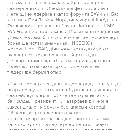
танымал діни және саяси қайраткерлердің
сөздері енгізілді. Әлемдік конфессиялардың
жетекші өкілдерімен қатар форумға БҰҰ-ның Бас
хатшысы Пан Ги Мун, Иордания королі ІІ Абдалла,
Финляндия Президенті Саули Нийнистё, ЕҚЫҰ,
БҰҰ Өркениеттер альянсы, Ислам ынтымақтастық
ұйымы, Ғылым, білім және мәдениет мәселелері
бойынша ислам ұйымының (ИСЕСКО)
жетекшілері, БАҚ, діни және қоғамдық ұйым
өкілдері қатысқан болатын. Қорытынды
Декларациямен қоса Съез материалдарының
толық жинағы қазақ, орыс және ағылшын
тілдерінде беріліп отыр.
«Саясаткерлер мен діни лидерлердің жаңа үлгіде
пікір алмасу қажеттілігінің бұрыннан туындағаны
сөз сөйлеушілердің ой-толғамдарынан анық
байқалды. Президент Н. Назарбаев дін және
саясат диалогін орнату бастамасын көтерді.
Өйткені қазіргі өркениетті қоғам
конфессияаралық және діни-зайырлы қарым-
қатынастардың сын-қатерлеріне тиісті жауап