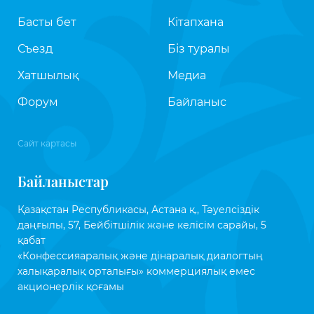
Басты бет
Кітапхана
Съезд
Біз туралы
Хатшылық
Медиа
Форум
Байланыс
Сайт картасы
Байланыстар
Қазақстан Республикасы, Астана қ., Тәуелсіздік
даңғылы, 57, Бейбітшілік және келісім сарайы, 5
қабат
«Конфессияаралық және дінаралық диалогтың
халықаралық орталығы» коммерциялық емес
акционерлік қоғамы