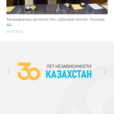
Халықаралық орталық пен «Дзиндзя Хонтё» Токиода
ад...
03.07.2026