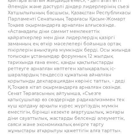
қайтара алатын жағдайда емес», - деп атап өтті
Әлемдік және дәстүрлі діндер лидерлерінің съезі
Хатшылығының басшысы, Қазақстан Республикасы
Парламенті Сенатының Төрағасы Қасым-Жомарт
Тоқаев оқырмандарға арналған алғысөзінде.
«Астанадағы діни саммит мемлекеттік
қайраткерлер мен діни лидерлердің қазіргі
заманның ең өткір мәселелері бойынша ортақ
пікірлерін анықтауға мүмкіндік берді. Осы жиында
тоғысқан ұстанымдар форумның 12 жылдық
тарихында ғана емес, қанды қақтығыстарды
реттеуге арналған көптеген халықаралық іс-
шаралардың теңдессіз құжатына айналған
қорытынды декларациядан көрініс тапты», - деді
Қ.Тоқаев кітап оқырмандарға арналған сөзінде.
Сенат Төрағасының айтуынша, «Съезге
қатысушылар өз сөздерінде радикализммен тек
күш қолдану арқылы күрес жүргізудің мүмкін
еместігін, бірінші кезекте ағартушылық, жоғары
діни сауаттылық, жастарды белсенді әлеуметтік,
саяси және экономикалық өмірге тарту
жұмыстары атқарылуы қажеттігін алға тартты».