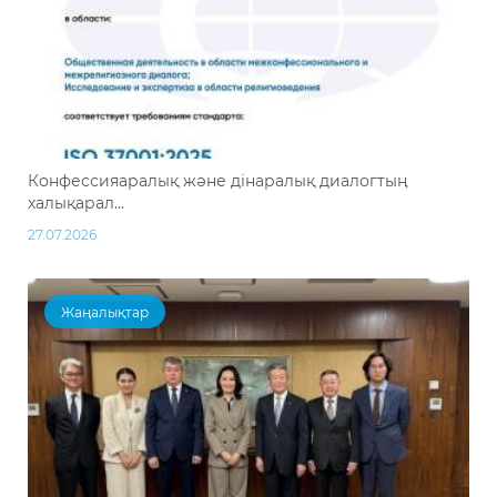
Конфессияаралық және дінаралық диалогтың
халықарал...
27.07.2026
Жаңалықтар