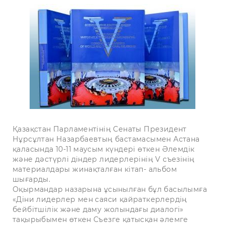
Қазақстан Парламентінің Сенаты Президент
Нұрсұлтан Назарбаевтың бастамасымен Астана
қаласында 10-11 маусым күндері өткен Әлемдік
және дәстүрлі діндер лидерлерінің V съезінің
материалдары жинақталған кітап- альбом
шығарды.
Оқырмандар назарына ұсынылған бұл басылымға
«Діни лидерлер мен саяси қайраткерлердің
бейбітшілік және даму жолындағы диалогі»
тақырыбымен өткен Съезге қатысқан әлемге