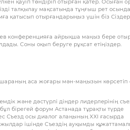
лкен қауіп төндіріп отырған қатер. Осыған о
ізді талқылау мақсатында тұңғыш рет осынд
ға қатысып отырғандарыңыз үшін біз Сіздер
аев конференцияға айрықша маңыз бере оты
дады. Соны оқып беруге рұқсат етіңіздер.
іс-шараның аса жоғары мән-маңызын көрсетіп 
дік және дәстүрлі діндер лидерлерінің съе
і бұл бірегей форум Астанада тұрақты түрде
 бес Съезд осы диалог алаңының XXI ғасырда
ы жылдар ішінде Съездің ауқымды құжаттамал