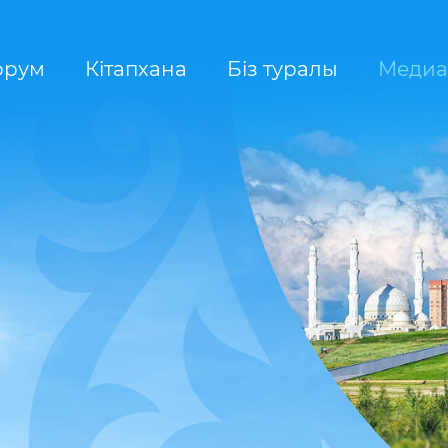
орум
Кітапхана
Біз туралы
Медиа