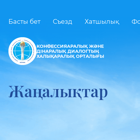
Басты бет
Съезд
Хатшылық
Ф
КОНФЕССИЯАРАЛЫҚ ЖӘНЕ
ДІНАРАЛЫҚ ДИАЛОГТЫҢ
ХАЛЫҚАРАЛЫҚ ОРТАЛЫҒЫ
Жаңалықтар