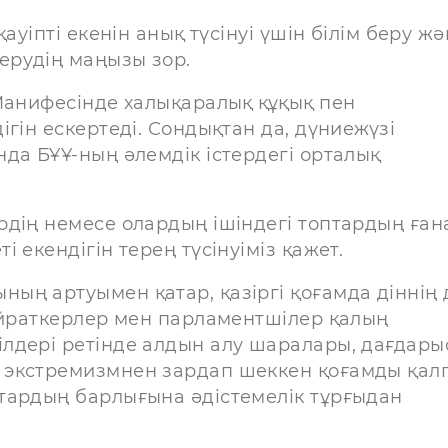
ауіпті екенін анық түсінуі үшін білім беру ж
терудің маңызы зор.
Манифесінде халықаралық құқық пен
гін ескертеді. Сондықтан да, дүниежүзі
да БҰҰ-ның әлемдік істердегі орталық
рдің немесе олардың ішіндегі топтардың ған
 екендігін терең түсінуіміз қажет.
ың артуымен қатар, қазіргі қоғамда діннің 
қайраткерлер мен парламентшілер қалың
лдері ретінде алдын алу шаралары, дағдары
 экстремизмнен зардап шеккен қоғамды қал
тардың барлығына әдістемелік тұрғыдан