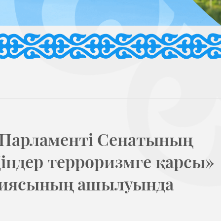
 Парламенті Сенатының
індер терроризмге қарсы»
циясының ашылуында