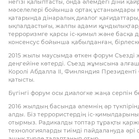
негізі қалыптасты, онда әлемдегі діни қа
мәселелері бойынша ортақ ұстанымдары м
қатарында дінаралық диалог қағидаттар
ықпалдастығы, жалпы адами құндылықтард
терроризмге қарсы іс-қимыл және басқа д
консенсус бойынша қабылданған, бірлеске
2015 жылы маусымда өткен форум Съезді ж
деңгейіне көтерді. Съезд жұмысына алға
Королі Абдалла II, Финляндия Президент
қатысты.
Бүгінгі форум осы диалогке жаңа серпін бе
2016 жылдың басында әлемнің әр түкпірінд
алды. Біз террористердің іс-қимылдарының
отырмыз. Радикалды топтар тұрақты қарж
технологияларды тиімді пайдалануда әрі 
ашық түрде талаптанып отыр.