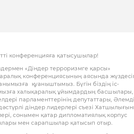
тті конференцияға қатысушылар!
іздермен «Діндер терроризмге қарсы»
аралық конференциясының аясында жүздесі
анымызға қуаныштымыз. Бүгін біздің іс-
ызға халықаралық ұйымдардың басшылары,
елдері парламенттерінің депутаттары, Әлемд
дәстүрлі діндер лидерлері съезі Хатшылығы
ері, сонымен қатар дипломатиялық корпус
лары мен сарапшылар қатысып отыр.