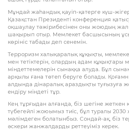
Мұндай жаһандық қауіп-қатерге күш-жігері
Қазақстан Президенті конференция қаты
оқшаулау тәжірибесінен оны жоюдың жалп
шақырып отыр. Мемлекет басшысының ұс
көрініс табады деп сенемін.
Терроризм халықаралық құқықты, мемлек
мен тетіктерін, олардың адам құқықтары 
міндеттемелерін сынаққа алуда. Бұл сына
арқылы ғана төтеп беруге болады. Қоғам
алдында дінаралық араздықты туғызуға ж
ендіру міндеті тұр.
Кең тұрғыдан алғанда, біз шегіне жеткен 
түбегейлі жоюымыз тиіс, бұл туралы 2030
мәлімдеген болатынбыз. Сондай-ақ, біз т
әскери жанжалдарды реттеуіміз керек.