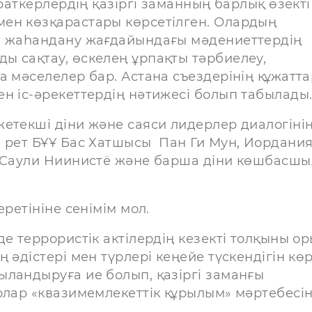
йраткерлердің қазіргі заманның барлық өзекті
ен көзқарастары көрсетілген. Олардың
ы, жаһандану жағдайындағы мәдениеттердің
ы сақтау, өскелең ұрпақты тәрбиелеу,
а мәселелер бар. Астана съездерінің құжатт
н іс-әрекеттердің нәтижесі болып табылады
етекші діни және саяси лидерлер диалогіні
ш рет БҰҰ Бас Хатшысы Пан Ги Мун, Иордани
і Саули Ниинистё және барша діни көшбасш
ретініне сенімім мол.
е террористік актілердің кезекті толқыны о
 әдістері мен түрлері кеңейе түскендігін көр
ыландыруға ие болып, қазіргі заманғы
олар «квазимемлекеттік құрылым» мәртебесі