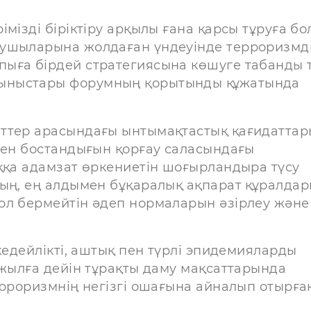
мізді біріктіру арқылы ғана қарсы тұруға бо
сушыларына жолдаған үндеуінде терроризмд
ыға бірдей стратегиясына көшуге табанды 
ыныстары форумның қорытынды құжатында
еттер арасындағы ынтымақтастық қағидаттар
мен бостандығын қорғау саласындағы
ққа адамзат өркениетін шоғырландыра түсу
ның, ең алдымен бұқаралық ақпарат құралда
ол бермейтін әдеп нормаларын әзірлеу және
кедейлікті, аштық пен түрлі эпидемияларды
 жылға дейін тұрақты даму мақсаттарында
ерроризмнің негізгі ошағына айналып отырға