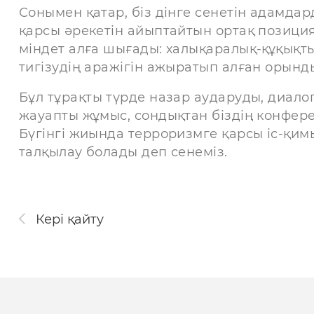
Сонымен қатар, біз дінге сенетін адамдар
қарсы әрекетін айыптайтын ортақ позиция
міндет алға шығады: халықаралық-құқықты
тигізудің аражігін ажыратып алған орынд
Бұл тұрақты түрде назар аударуды, диалог
жауапты жұмыс, сондықтан біздің конфере
Бүгінгі жиында терроризмге қарсы іс-қим
талқылау болады деп сенеміз.
Кері қайту