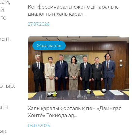
рай,
Конфессияаралық және дінаралық
ай
диалогтың халықарал...
ге
27.07.2026
рып,
Жаңалықтар
отыр.
зін
Халықаралық орталық пен «Дзиндзя
Хонтё» Токиода ад...
03.07.2026
ық