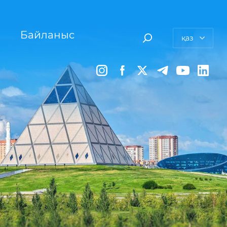
Байланыс
қаз