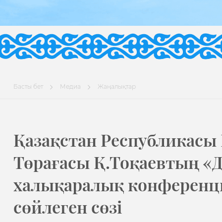
Басты бет
Медиа
Жаңалықтар
Қазақстан Республикасы
Төрағасы Қ.Тоқаевтың «Д
халықаралық конферен
сөйлеген сөзі