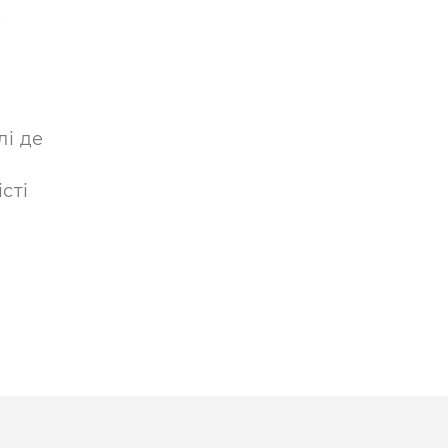
е
лі де
сті