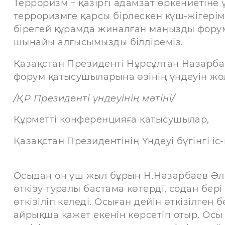
Терроризм − қазіргі адамзат өркениетіне ү
терроризмге қарсы бірлескен күш-жігерім
бірегей құрамда жиналған маңызды форум
шынайы алғысымызды білдіреміз.
Қазақстан Президенті Нұрсұлтан Назарб
форум қатысушыларына өзінің үндеуін жол
/ҚР Президенті үндеуінің мәтіні/
Құрметті конференцияға қатысушылар,
Қазақстан Президентінің Үндеуі бүгінгі 
Осыдан он үш жыл бұрын Н.Назарбаев Әлем
өткізу туралы бастама көтерді, содан бер
өткізіліп келеді. Осыған дейін өткізілген
айрықша қажет екенін көрсетіп отыр. Ос