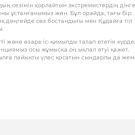
дың сезімін қорлайтын экстремистердің дінг
ны ұстанғанымыз жөн. Бұл орайда, тағы бір
қ деңгейде сөз бостандығы мен Құдайға тіл
ы.
ті және өзара іс-қимылды талап ететін күрде
нциямыз осы жұмысқа оң ықпал етуі қажет.
ылға лайықты үлес қосатын сындарлы да жемі