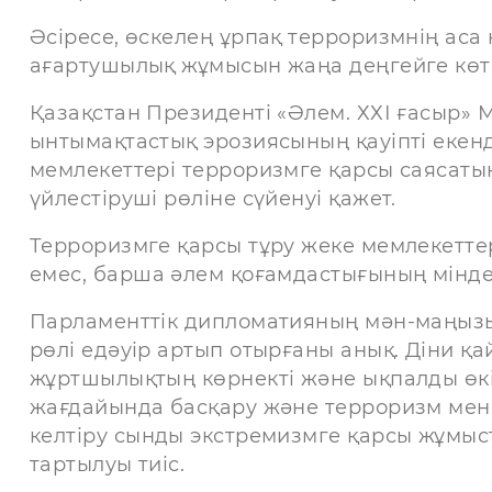
Әсіресе, өскелең ұрпақ терроризмнің аса қ
ағартушылық жұмысын жаңа деңгейге кө
Қазақстан Президенті «Әлем. ХХІ ғасыр» 
ынтымақтастық эрозиясының қауіпті екенді
мемлекеттері терроризмге қарсы саясатын
үйлестіруші рөліне сүйенуі қажет.
Терроризмге қарсы тұру жеке мемлекетте
емес, барша әлем қоғамдастығының міндеті
Парламенттік дипломатияның мән-маңызын
рөлі едәуір артып отырғаны анық. Діни 
жұртшылықтың көрнекті және ықпалды өкі
жағдайында басқару және терроризм мен
келтіру сынды экстремизмге қарсы жұмыс
тартылуы тиіс.