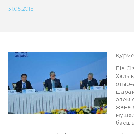
31.05.2016
Құрме
Біз С
Халық
отырғ
шарам
әлем 
және 
мүшел
басшы