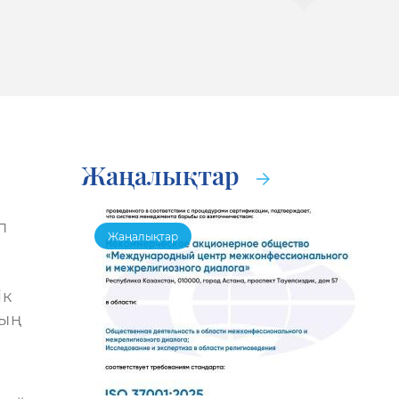
Жаңалықтар
п
Жаңалықтар
ік
ның