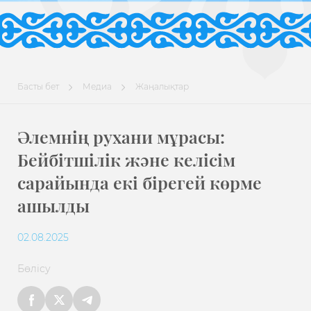
Басты бет
Медиа
Жаңалықтар
Әлемнің рухани мұрасы:
Бейбітшілік және келісім
сарайында екі бірегей көрме
ашылды
02.08.2025
Бөлісу