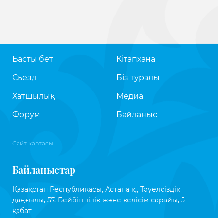
Басты бет
Кітапхана
Съезд
Біз туралы
Хатшылық
Медиа
Форум
Байланыс
Сайт картасы
Байланыстар
Қазақстан Республикасы, Астана қ., Тәуелсіздік
даңғылы, 57, Бейбітшілік және келісім сарайы, 5
қабат