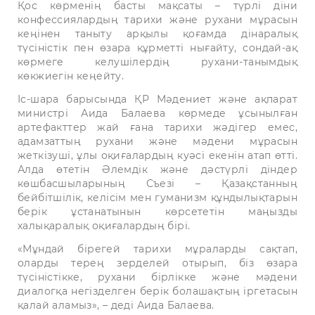
Қос көрменің басты мақсаты – түрлі діни
конфессиялардың тарихи және рухани мұрасын
кеңінен таныту арқылы қоғамда дінаралық
түсіністік пен өзара құрметті нығайту, сондай-ақ
көрмеге келушілердің рухани-танымдық
көкжиегін кеңейту.
Іс-шара барысында ҚР Мәдениет және ақпарат
министрі Аида Балаева көрмеде ұсынылған
артефакттер жай ғана тарихи жәдігер емес,
адамзаттың рухани және мәдени мұрасын
жеткізуші, ұлы оқиғалардың куәсі екенін атап өтті.
Алда өтетін Әлемдік және дәстүрлі діндер
көшбасшыларының Съезі – Қазақстанның
бейбітшілік, келісім мен гуманизм құндылықтарын
берік ұстанатынын көрсететін маңызды
халықаралық оқиғалардың бірі.
«Мұндай бірегей тарихи мұраларды сақтап,
оларды терең зерделей отырып, біз өзара
түсіністікке, рухани бірлікке және мәдени
диалогқа негізделген берік болашақтың іргетасын
қалай аламыз», – деді Аида Балаева.