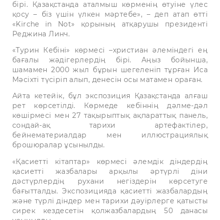
бірі. Қазақстанда аталмыш көрменің өтуіне үлес
қосу – біз үшін үлкен мәртебе», – деп атап өтті
«Kirche in Not» қорының атқарушы президенті
Реджина Линч.
«Турин Кебіні» көрмесі –христиан әлеміндегі ең
бағалы жәдігерлердің бірі. Аңыз бойынша,
шамамен 2000 жыл бұрын шегеленіп тұрған Иса
Мәсіхті түсіріп алып, денесін осы матамен ораған.
Айта кетейік, бұл экспозиция Қазақстанда алғаш
рет көрсетілді. Көрмеде кебіннің дәлме-дәл
көшірмесі мен 27 тақырыптық ақпараттық панель,
сондай-ақ тарихи артефактілер,
бейнематериалдар мен иллюстрациялық
брошюралар ұсынылды.
«Қасиетті кітаптар» көрмесі әлемдік діндердің
қасиетті жазбалары арқылы әртүрлі діни
дәстүрлердің рухани негіздерін көрсетуге
бағытталды. Экспозицияда қасиетті жазбалардың
және түрлі діндер мен тарихи дәуірлерге қатысты
сирек кездесетін қолжазбалардың 50 данасы