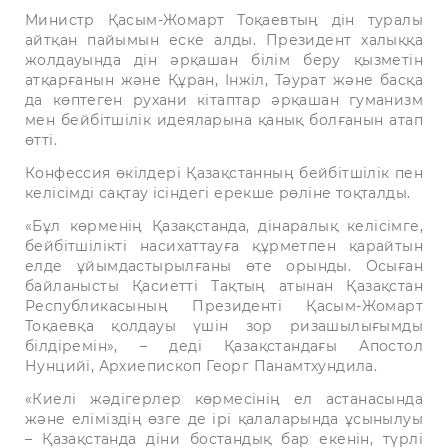
Министр Қасым-Жомарт Тоқаевтың дін туралы
айтқан пайымын еске алды. Президент халыққа
жолдауында дін әрқашан білім беру қызметін
атқарғанын және Құран, Інжіл, Тәурат және басқа
да көптеген рухани кітаптар әрқашан гуманизм
мен бейбітшілік идеяларына қанық болғанын атап
өтті.
Конфессия өкілдері Қазақстанның бейбітшілік пен
келісімді сақтау ісіндегі ерекше рөліне тоқталды.
«Бұл көрменің Қазақстанда, дінаралық келісімге,
бейбітшілікті насихаттауға құрметпен қарайтын
елде ұйымдастырылғаны өте орынды. Осыған
байланысты Қасиетті Тақтың атынан Қазақстан
Республикасының Президенті Қасым-Жомарт
Тоқаевқа қолдауы үшін зор ризашылығымды
білдіремін», – деді Қазақстандағы Апостол
Нунцийі, Архиепископ Георг Панамтхундила.
«Киелі жәдігерлер көрмесінің ел астанасында
және еліміздің өзге де ірі қалаларында ұсынылуы
– Қазақстанда діни бостандық бар екенін, түрлі