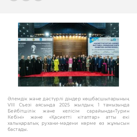
Әлемдік және дәстүрлі діндер көшбасшыларының
VIII Съезі аясында 2025 жылдың 1 тамызында
Бейбітшілік және келісім сарайында«Турин
Кебіні» және «Қасиетті кітаптар» атты екі
халықаралық рухани-мәдени көрме өз жұмысын
бастады.