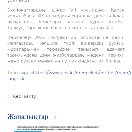
ұсынылды.
Экспонаттардың ішінде VII ғасырдағы Құран
қолжазбасы, XIX ғасырдағы сирек кездесетін Інжіл
нұсқалары, Кенесары ханның Құран кітабы,
Талмуд, Тора және басқа да киелі кітаптар бар.
Көрмелер 2025 жылдың 25 қыркүйегіне дейін
жалғасады. Көпшілік түрлі діндердің рухани
мұраларымен тереңірек танысып, адамзат
тарихындағы діни жазбалардың мәдени, тарихи
және рухани мәніне үңілу мүмкіндігіне ие болды.
Толығырақ:
https://www.gov.kz/memleket/entities/mam/p
lang=kk
Кері қайту
Жаңалықтар