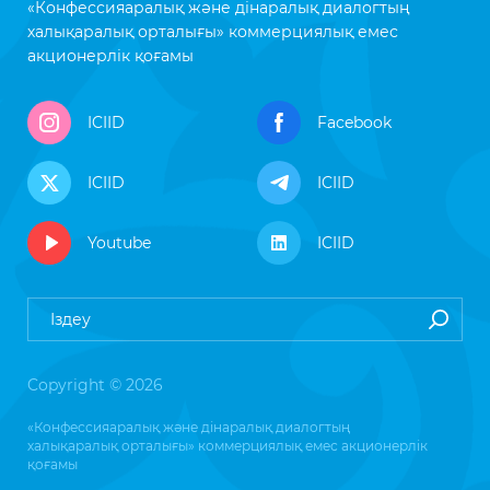
«Конфессияаралық және дінаралық диалогтың
халықаралық орталығы» коммерциялық емес
акционерлік қоғамы
ICIID
Facebook
ICIID
ICIID
Youtube
ICIID
Copyright © 2026
«Конфессияаралық және дінаралық диалогтың
халықаралық орталығы» коммерциялық емес акционерлік
қоғамы