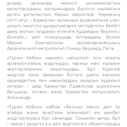
діндер арасында жемісті ынтымақтастық
қалыптасқанын, халқымыздың бірлігін нығайтуға
деген ұмтылыстың барын көрсетеді. Көрменің
сәтті өтуі – Қазақстан халқының руханиятына үлес
қосып, мәңгілік құндылықтарға негізделген бейбіт
даму жолын таңдаған елімізге Құдайдың берекесі
болғай»,– деп толықтырды Астанадағы Әулие
Мария Рим-католик архиепархиясының
Архиепископ-метрополиті Томаш Бернард Пета.
«Турин Кебіні» көрмесі көпшілікті осы атақты
археологиялық жәдігердің тарихы мен ғылыми
зерттеулерімен таныстырады. Бұл бірегей
жәдігер көне заманнан бүгінге дейін ғылыми
қауымдастық пен қажылардың назарын аударып
келеді», – деді Қазақстан Православ шіркеуінің
басшысы, Астана және Қазақстан митрополиті
Александр.
«Турин Кебінін көбіне «бесінші Інжіл» деп те
атайды және христиан әлеміндегі ең қымбат
жәдігерлердің бірі саналады. Сонымен қатар, бұл
– қазіргі уақытта ең көп зерттелген объектілердің