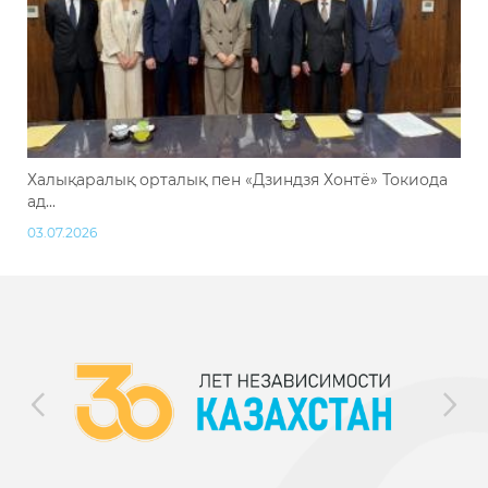
Халықаралық орталық пен «Дзиндзя Хонтё» Токиода
ад...
03.07.2026