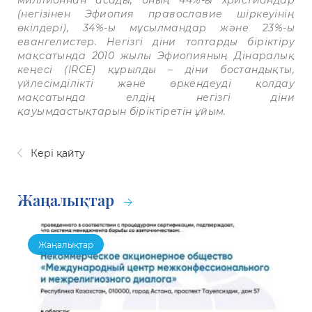
(негізінен Эфиопия православие шіркеуінің
өкілдері), 34%-ы мұсылмандар және 23%-ы
евангелистер. Негізгі діни топтарды біріктіру
мақсатында 2010 жылы Эфиопияның Дінаралық
кеңесі (IRCE) құрылды – діни бостандықты,
үйлесімділікті және өркендеуді қолдау
мақсатында елдің негізгі діни
қауымдастықтарын біріктіретін ұйым.
Кері қайту
Жаңалықтар
Жаңалықтар