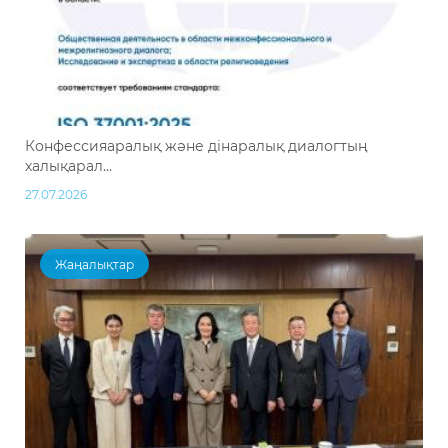
Конфессияаралық және дінаралық диалогтың
халықарал...
27.07.2026
Жаңалықтар