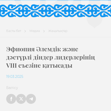
Басты бет
Медиа
Жаңалықтар
Эфиопия Әлемдік және
дәстүрлі діндер лидерлерінің
VIII съезіне қатысады
19.03.2025
Бөлісу