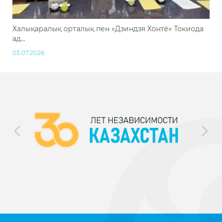
Халықаралық орталық пен «Дзиндзя Хонтё» Токиода
ад...
03.07.2026