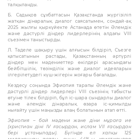
талқыланды.
Б. Садықов сұхбаттасын Қазақстанда жүргізіліп
жатқан дінаралық диалог саясатымен, сондай-ақ
2025 жылғы қыркүйекте Астанада өтетін Әлемдік
және дәстүрлі діндер лидерлерінің алдағы VIII
съезімен таныстырды.
Л. Таделе шақыру үшін алғысын білдіріп, Съезге
қатысатынын растады, Қазақстанның әртүрлі
діндер мен мәдениеттер өкілдері арасындағы
бейбітшілік, төзімділік және диалог идеяларын
ілгерілетудегі күш-жігерін жоғары бағалады.
Кездесу соңында Эфиопия тарапы Әлемдік және
дәстүрлі діндер лидерлері VIII съезінің табысты
өтуіне тілек білдіріп, бұл іс-шара сындарлы диалог
және әлемдік дінаралық өзара іс-қимылды
нығайту үшін маңызды алаң болатынын атап өтті.
Эфиопия – бай мәдени және діни мұраға ие
(христиан діні IV ғасырдан, ислам VII ғасырдан
бері ұстанылады). Бүгінде ел халқы 125
миллионнан асады, оның 44%-ы христиандар