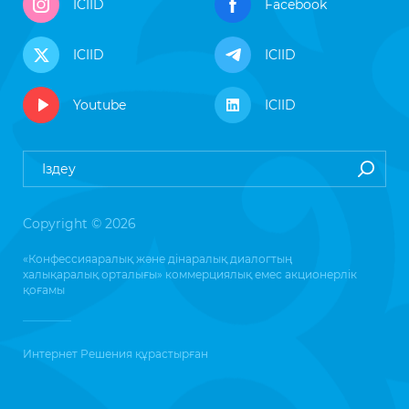
ICIID
Facebook
ICIID
ICIID
Youtube
ICIID
Copyright © 2026
«Конфессияаралық және дінаралық диалогтың
халықаралық орталығы» коммерциялық емес акционерлік
қоғамы
Интернет Решения
құрастырған