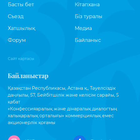
Басты бет
Кітапхана
Съезд
Біз туралы
Хатшылық
Медиа
Форум
Байланыс
Сайт картасы
Байланыстар
Қазақстан Республикасы, Астана қ., Тәуелсіздік
даңғылы, 57, Бейбітшілік және келісім сарайы, 5
қабат
«Конфессияаралық және дінаралық диалогтың
халықаралық орталығы» коммерциялық емес
акционерлік қоғамы