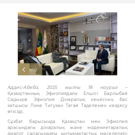
Аддис-Абеба, 2025 жылғы 18 наурыз
–
Қазақстанның Эфиопиядағы Елшісі Барлыбай
Садықов Эфиопия Дінаралық кеңесінің бас
хатшысы Лике Тигухан Тагай Таделемен кездесу
өткізді.
Сұхбат барысында Қазақстан мен Эфиопия
арасындағы дінаралық және мәдениетаралық
диалог саласындағы ынтымақтастық мәселелері