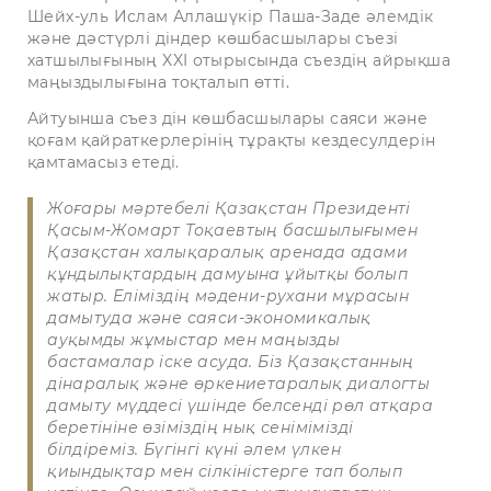
Шейх-уль Ислам Аллашүкір Паша-Заде әлемдік
және дәстүрлі діндер көшбасшылары съезі
хатшылығының XXI отырысында съездің айрықша
маңыздылығына тоқталып өтті.
Айтуынша съез дін көшбасшылары саяси және
қоғам қайраткерлерінің тұрақты кездесулдерін
қамтамасыз етеді.
Жоғары мәртебелі Қазақстан Президенті
Қасым-Жомарт Тоқаевтың басшылығымен
Қазақстан халықаралық аренада адами
құндылықтардың дамуына ұйытқы болып
жатыр. Еліміздің мәдени-рухани мұрасын
дамытуда және саяси-экономикалық
ауқымды жұмыстар мен маңызды
бастамалар іске асуда. Біз Қазақстанның
дінаралық және өркениетаралық диалогты
дамыту мүддесі үшінде белсенді рөл атқара
беретініне өзіміздің нық сенімімізді
білдіреміз. Бүгінгі күні әлем үлкен
қиындықтар мен сілкіністерге тап болып