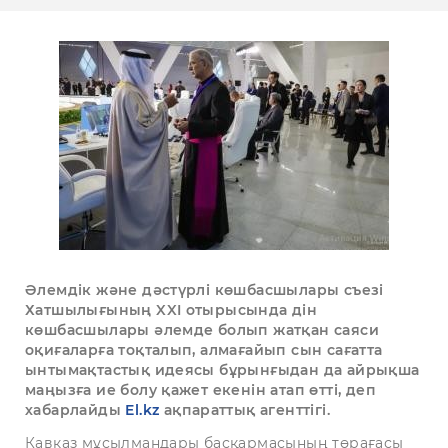
Әлемдік және дәстүрлі көшбасшылары съезі
Хатшылығының XXI отырысында дін
көшбасшылары әлемде болып жатқан саяси
оқиғаларға тоқталып, алмағайып сын сағатта
ынтымақтастық идеясы бұрынғыдан да айрықша
маңызға ие болу қажет екенін атап өтті, деп
хабарлайды
El.kz
ақпараттық агенттігі.
Кавказ мұсылмандары басқармасының төрағасы