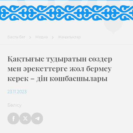
Басты бет
Медиа
Жаңалықтар
Қақтығыс тудыратын сөздер
мен әрекеттерге жол бермеу
керек – дін көшбасшылары
23.11.2023
Бөлісу