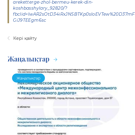
areketterge-zhol-bermeu-kerek-din-
koshbasshylary_92820/?
fbclid=IwAR2sOtD34iRxJNSBTKp0sIoEVTew%20D37mF
GiJ9TEEgm6sc
Кері қайту
Жаңалықтар
Жаңалықтар