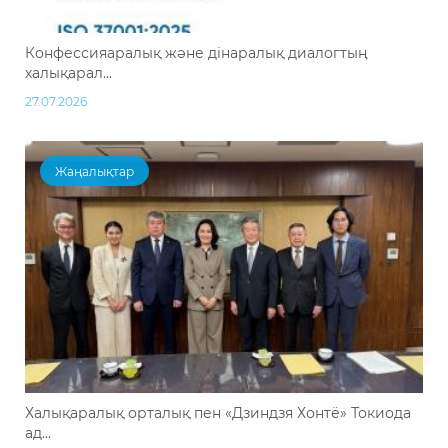
Конфессияаралық және дінаралық диалогтың
халықарал...
27.07.2026
Жаңалықтар
Халықаралық орталық пен «Дзиндзя Хонтё» Токиода
ад...