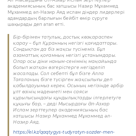
академиясының бас хатшысы Назир Мұхаммед
Мұхаммед әл-Назир Аяд ислам діндер лидерлері
адамдардың барлығын бейбіт өмір сүруге
шақырады деп атап өтті.
Бір-бірімен татулық, достық көзқараспен
қарау – бұл Құранның негізгі қағидаттары.
Сондықтан да біз жақсы түсінеміз. Бұл
азаматтық қоғамның негізгі ұстанымдары.
Олар осы діни наным-сенімнің маңайында
болып жатқан өзгерістерге негізделіп
жасалады. Сол себепті бұл бізге Алла
Тағаланың бізге түсірген жақсылығы деп
қабылдауымыз керек. Осының негізінде әрбір
ұлт өзінің мәдениеті мен саяси
құрылысындағы құндылықтарды ілгерлетуге
құқығы бар, – деді Мысырдағы Әл-Азхар
Ислам зерттеулер академиясының бас
хатшысы Назир Мұхаммед Мұхаммед әл-
Назир Аяд.
https://el.kz/qaqtygys-tudyratyn-sozder-men-