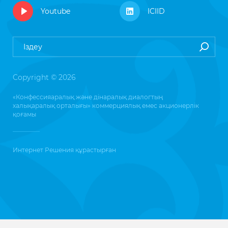
Youtube
ICIID
Copyright © 2026
«Конфессияаралық және дінаралық диалогтың
халықаралық орталығы» коммерциялық емес акционерлік
қоғамы
Интернет Решения
құрастырған