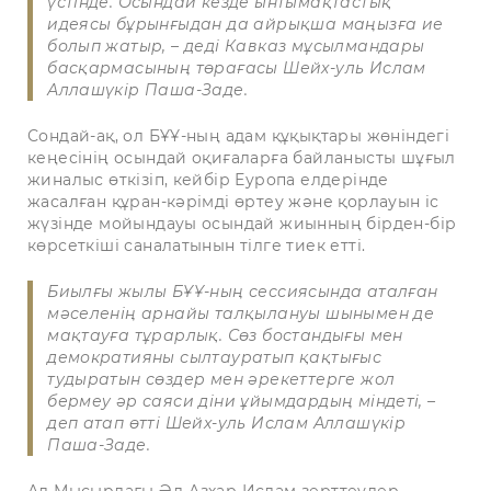
үстінде. Осындай кезде ынтымақтастық
идеясы бұрынғыдан да айрықша маңызға ие
болып жатыр, – деді Кавказ мұсылмандары
басқармасының төрағасы Шейх-уль Ислам
Аллашүкір Паша-Заде.
Сондай-ақ, ол БҰҰ-ның адам құқықтары жөніндегі
кеңесінің осындай оқиғаларға байланысты шұғыл
жиналыс өткізіп, кейбір Еуропа елдерінде
жасалған құран-кәрімді өртеу және қорлауын іс
жүзінде мойындауы осындай жиынның бірден-бір
көрсеткіші саналатынын тілге тиек етті.
Биылғы жылы БҰҰ-ның сессиясында аталған
мәселенің арнайы талқылануы шынымен де
мақтауға тұрарлық. Сөз бостандығы мен
демократияны сылтауратып қақтығыс
тудыратын сөздер мен әрекеттерге жол
бермеу әр саяси діни ұйымдардың міндеті, –
деп атап өтті Шейх-уль Ислам Аллашүкір
Паша-Заде.
Ал Мысырдағы Әл-Азхар Ислам зерттеулер