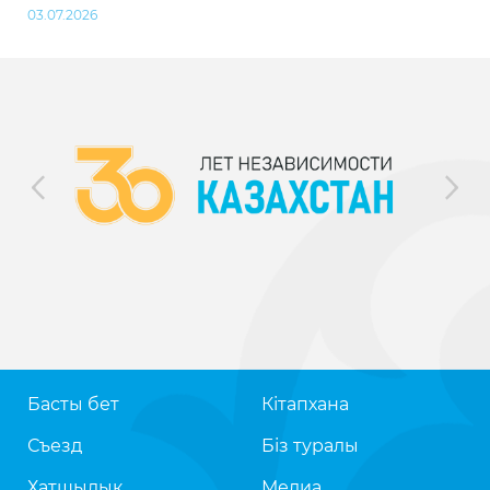
03.07.2026
Басты бет
Кітапхана
Съезд
Біз туралы
Хатшылық
Медиа