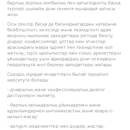
барлық зорлық-зомбылық пен қатыгездіктің басқа
түрлері шынайы діни сенімге ешқандай қатысы
жоқ».
Осы секілді басқа да басымдықтардың қатарына
бейбітшілікті, келісімді және төзімділікті адам
өмірінің мызғымас қағидаттары ретінде бекіту,
діндер, конфессиялар, ұлттар мен этностар
арасындағы өзара құрмет пен төзімділікке қол
жеткізу, түрлі қақтығыстар мен соғыс әрекеттерін
ұйымдастыру үшін адамдардың діни сезімдерін
пайдалануға жол бермеу қағидаттары жатады.
Съездің мұндай міндеттерін былай тарқатып
көрсетуге болады:
- дінаралық және конфессияаралық диалог
дәстүрлерін нығайту;
- барлық халықаралық ұйымдармен және
құрылымдармен ынтымақтастық және өзара іс-
қимыл жасау;
- әртүрлі мәдениеттер мен діндер, жастар,