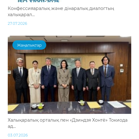
Конфессияаралық және дінаралық диалогтың
халықарал...
27.07.2026
Жаңалықтар
Халықаралық орталық пен «Дзиндзя Хонтё» Токиода
ад...
03.07.2026