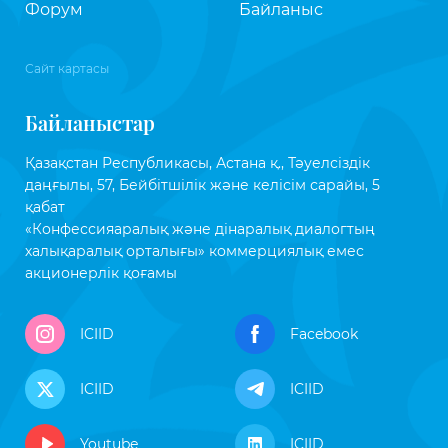
Форум
Байланыс
Сайт картасы
Байланыстар
Қазақстан Республикасы, Астана қ., Тәуелсіздік
даңғылы, 57, Бейбітшілік және келісім сарайы, 5
қабат
«Конфессияаралық және дінаралық диалогтың
халықаралық орталығы» коммерциялық емес
акционерлік қоғамы
ICIID
Facebook
ICIID
ICIID
Youtube
ICIID