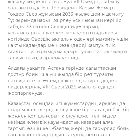
жасалу көзделіп отыр. Бұл VII Съездің жабылу
салтанатында Ел Президенті Қасым-Жомарт
Тоқаев Съез жұмысын 2033 жылға дейін дамыту
Тұжырымдамасын әзірлеу ұсынысынан көрініс
табады. Ол өткен Съездің идеяларын,
ұсыныстарын, пікірлері мен қорытындылары
негізінде Съездің ықпалын одан әрі нығайту үшін
нақты қадамдар мен кезеңдерді қамтуы тиіс.
Аталған Тұжырымдама қазіргі уақытта жан-жақты
талқыланып, әзірлену үстінде.
Алдағы уақытта, Астана төрінде қалыптасқан
дәстүр бойынша үш жылда бір рет тұрақты
негізде өтетін Әлемдік және дәстүрлі діндер
лидерлерінің VIII Съезі 2025 жылы өтеді деп
жоспарлануда.
Қазақстан осындай игі жұмыстардың арқасында
өткір мәселелерді шешу ісіне бір жағадан бас, бір
жеңнен қол шығарып кірісу қажеттілігін дер
кезінде әлемдік қауымдастық назарын алға
тартып, өзінің кең-байтақ жерінде ғасырлар бойы
сан алуан халықтардың татулық пен өзара