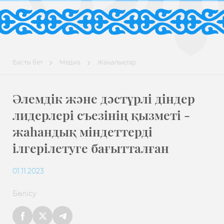
Басты бет
Медиа
Жаңалықтар
Әлемдік және дәстүрлі діндер
лидерлері съезінің қызметі -
жаһандық міндеттерді
ілгерілетуге бағытталған
01.11.2023
Бөлісу