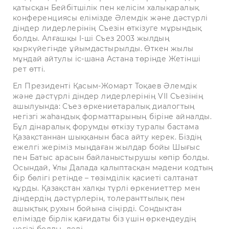
қатысқан Бейбітшілік пен келісім халықаралық
конференциясы елімізде Әлемдік және дәстүрлі
діндер лидерлерінің Съезін өткізуге мұрындық
болды. Алғашқы I-ші Съез 2003 жылдың
қыркүйегінде ұйымдастырылды. Өткен жылы
мұндай айтулы іс-шана Астана төрінде Жетінші
рет өтті.
Ел Президенті Қасым-Жомарт Тоқаев Әлемдік
және дәстүрлі діндер лидерлерінің VII Съезінің
ашылуында: Съез өркениетаралық диалогтың
негізгі жаһандық форматтарының біріне айналды.
Бұл дінаралық форумды өткізу туралы бастама
Қазақстаннан шыққанын баса айту керек. Біздің
ежелгі жеріміз мыңдаған жылдар бойы Шығыс
пен Батыс арасын байланыстырушы көпір болды.
Осындай, Ұлы Далада қалыптасқан мәдени кодтың
бір бөлігі ретінде – төзімділік қасиеті салтанат
құрды. Қазақстан халқы түрлі өркениеттер мен
діндердің дәстүрлерін, толеранттылық пен
ашықтық рухын бойына сіңірді. Сондықтан
елімізде бірлік қағидаты біз үшін өркендеудің