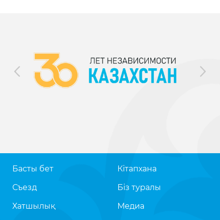
Басты бет
Кітапхана
Съезд
Біз туралы
Хатшылық
Медиа