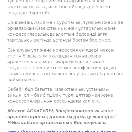
түсіністікте өмір сүрген тәжірибесін әлем
жұртшылығының игілігіне айналдыра білген
елдердің бірегейі.
Сондықтан, Азия мен Еуропаның түйіскен жерінде
орналасқан Қазақстанның өзін ұлтаралық және
конфессияаралық диалогтың белсенді алға
тартушысы ретінде ұстануы бостан бос емес.
Сан алуан ұлт және конфессия өкілдері мекен
ететін біздің еліміз олардың тығыз өзара
әрекеттесуінің мол тәжірибесіне ие және
сондықтан өркениеттер мен конфессиялардың
жемісті диалогтың мекені болу атағына бірден бір
лайықты ел.
Себебі, бұл бағытта Қазақстанның ұстанымы
айқын: ол – бейбітшілік, түрлі ұлттармен және
конфессияларынын арасындағы келісім.
Жалғас АСХАТҰЛЫ, Конфессияаралық және
өркениетаралық диалогты дамыту жөніндегі
Н.Назарбаев орталығының Бас кеңесшісі