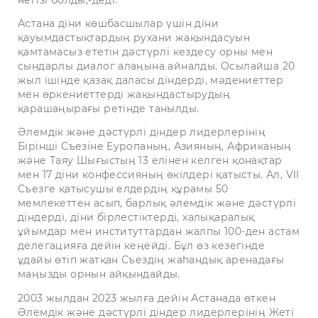
негізі болды,-деді.
Астана діни көшбасшылар үшін діни
қауымдастықтардың рухани жақындасуын
қамтамасыз ететін дәстүрлі кездесу орны мен
сындарлы диалог алаңына айналды. Осылайша 20
жыл ішінде қазақ даласы діндерді, мәдениеттер
мен өркениеттерді жақындастырудың
қарашаңырағы ретінде танылды.
Әлемдік және дәстүрлі діндер лидерлерінің
Бірінші Съезіне Еуропаның, Азияның, Африканың
және Таяу Шығыстың 13 елінен келген қонақтар
мен 17 діни конфессияның өкілдері қатысты. Ал, VII
Съезге қатысушы елдердің құрамы 50
мемлекеттен асып, барлық әлемдік және дәстүрлі
діндерді, діни бірлестіктерді, халықаралық
ұйымдар мен институттардан жалпы 100-ден астам
делегацияға дейін кеңейді. Бұл өз кезегінде
ұдайы өтіп жатқан Съездің жаһандық аренадағы
маңызды орнын айқындайды.
2003 жылдан 2023 жылға дейін Астанада өткен
Әлемдік және дәстүрлі діндер лидерлерінің Жеті