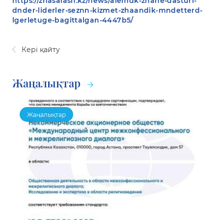
https://zhasalash.kz/news/alemdk-zhane-dasturl-
dnder-liderler-seznn-kizmet-zhaandik-mndetterd-
lgerletuge-bagittalgan-4447b5/
Кері қайту
Жаңалықтар
Жаңалықтар