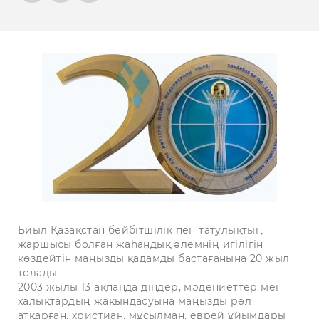
Биыл Қазақстан бейбітшілік пен татулықтың
жаршысы болған жаһандық әлемнің игілігін
көздейтін маңызды қадамды бастағанына 20 жыл
толады.
2003 жылы 13 ақпанда діндер, мәдениеттер мен
халықтардың жақындасуына маңызды рөл
атқарған, христиан, мұсылман, еврей ұйымдары