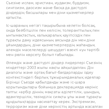
Съезіне ислам, христиан, иудаизм, буддизм,
синтоизм, даосизм және басқа да дәстүрлі
діндердің басшылары мен діни қызметкерлер
қатысты.
Іс-шараның негізгі тақырыбына келетін болсақ,
онда бейбітшілік пен келісім, толеранттылық пен
ынтымақтастық, халықаралық қауіпсіздік пен
тұрақты даму идеясының аясында дін мен діни
ұйымдардың, діни қызметкерлердің жаһандық
әлемдік мәселелерді шешудегі өзекті күн тәртібі
мен рөлін көрсету болып табылады.
Әлемдік және дәстүрлі діндер лидерлері Съезінің
міндеттері 2003 жылы нақты айқылдалған. Дін
диалогы және ортақ бағыт-бағдарларды іздеу
контекстіндегі барлық тұжырымдамалық идеялар
Бірінші Съезде қабылданды және іс-шара
қорытындылары бойынша декларацияда көрініс
тапты: «әрбір діннің мақсаты әділеттілік, шындық,
адамгершілік, төзімділік сияқты ұлы және тұрақты
құндылықтарды насихаттау керек. Экстремизм,
терроризм және діни көріністің артында жасалған