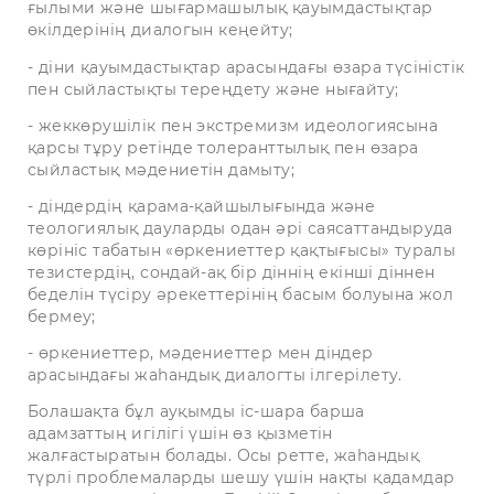
ғылыми және шығармашылық қауымдастықтар
өкілдерінің диалогын кеңейту;
- діни қауымдастықтар арасындағы өзара түсіністік
пен сыйластықты тереңдету және нығайту;
- жеккөрушілік пен экстремизм идеологиясына
қарсы тұру ретінде толеранттылық пен өзара
сыйластық мәдениетін дамыту;
- діндердің қарама-қайшылығында және
теологиялық дауларды одан әрі саясаттандыруда
көрініс табатын «өркениеттер қақтығысы» туралы
тезистердің, сондай-ақ бір діннің екінші діннен
беделін түсіру әрекеттерінің басым болуына жол
бермеу;
- өркениеттер, мәдениеттер мен діндер
арасындағы жаһандық диалогты ілгерілету.
Болашақта бұл ауқымды іс-шара барша
адамзаттың игілігі үшін өз қызметін
жалғастыратын болады. Осы ретте, жаһандық
түрлі проблемаларды шешу үшін нақты қадамдар