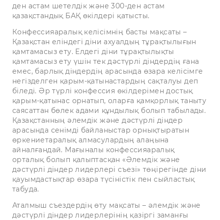
ден астам шетелдік және 300-ден астам
қазақстандық БАҚ өкілдері қатысты.
Конфессияаралық келісімнің басты мақсаты –
Қазақстан еліндегі діни ахуалдың тұрақтылығын
қамтамасыз ету. Елдегі діни тұрақтылықты
қамтамасыз ету үшін тек дәстүрлі діндердің ғана
емес, барлық діндердің арасында өзара келісімге
негізделген қарым-қатынастардың сақталуы деп
біледі. Әр түрлі конфессия өкілдерімен достық
қарым-қатынас орнатып, оларға қамқорлық таныту
саясаттан бөлек адами құндылық болып табылады.
Қазақстанның әлемдік және дәстүрлі діндер
арасында сенімді байланыстар орнықтыратын
өркениетаралық алмасулардың алаңына
айналғандай. Мағыналы конфессияаралық
орталық болып қалыптасқан «Әлемдік және
дәстүрлі діндер лидерлері съезі» төңірегінде діни
қауымдастықтар өзара түсіністік пен сыйластық
табуда.
Аталмыш съездердің өту мақсаты – әлемдік және
дәстүрлі діндер лидерлерінің қазіргі заманғы