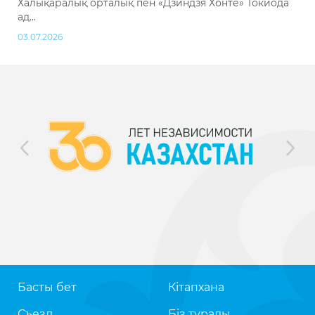
Халықаралық орталық пен «Дзиндзя Хонтё» Токиода
ад...
03.07.2026
Басты бет
Кітапхана
Съезд
Біз туралы