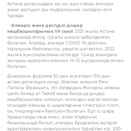
Астана қаласындағы әр үш жыл сайын әлемдік
және дәстүрлі дін лидерлерінің съездері өтіп
тұрады.
Әлемдік және дәстүрлі діндер
көшбасшыларының VII съезі
2021 жылы Астана
қаласында өткізу туралы шешім қабылданған
болатын. Алайда, әлемде COVID-19 дертінің
таралуына байланысты, уақыты шегеріліп, 2022
жылға ауыстырылғаны есімізде. Сьезд ағымдағы
жылдың қыркүйек айының 14-15 жұлдызында өткен
болатын.
Дінаралық форумға 50-ден аса елден 100-ден
астам делегация келді. Аталған жиынға Рим
Папасы Франциск, Әл-Азһардың Жоғарғы имамы
шейх Ахмад ат-Тайеб және басқа да діндер
көшбасшылары қатысып, еліміздің жасап жатқан
осындай маңызы іс-шараларына тілектерін тілеп,
оң пікірлерімен бөліскен болатын. Бұл іс-шара
Қазақстанды ғана емес, әлем елдерінің
бақылауында болып, әлемдік бұқаралық ақпарат
құралдарының қызығушылығын тудырған еді. 200-