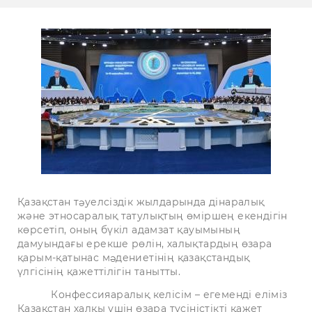
Қазақстан тəуелсіздік жылдарында дінаралық
және этносаралық татулықтың өміршең екендігін
көрсетіп, оның бүкіл адамзат қауымының
дамуындағы ерекше рөлін, халықтардың өзара
қарым-қатынас мəдениетінің қазақстандық
үлгісінің қажеттілігін танытты.
Конфессияаралық келісім – егеменді еліміз
Қазақстан халқы үшін өзара түсіністікті қажет