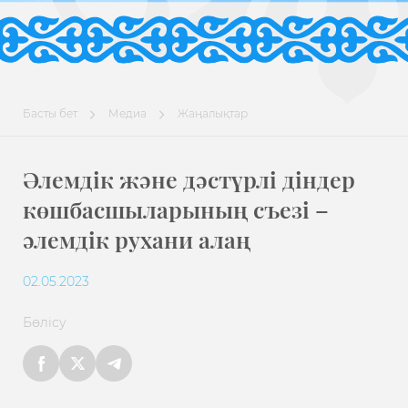
Басты бет
Медиа
Жаңалықтар
Әлемдік және дәстүрлі діндер
көшбасшыларының съезі –
әлемдік рухани алаң
02.05.2023
Бөлісу