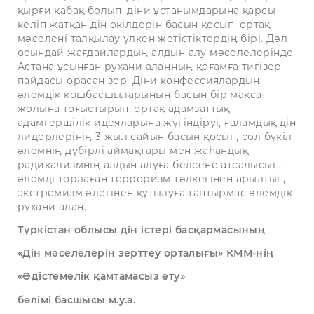
қырғи қабақ болып, діни ұстанымдарына қарсы
келіп жатқан дін өкілдерін басын қосып, ортақ
мәселені талқылау үлкен жетістіктердің бірі. Дәл
осындай жағдайлардың алдын алу мәселелерінде
Астана ұсынған рухани алаңның қоғамға тигізер
пайдасы орасан зор. Діни конфессиялардың
әлемдік көшбасшыларының басын бір мақсат
жолына тоғыстырып, ортақ адамзаттық
адамгершілік идеяларына жүгіндіруі, ғаламдық дін
лидерлерінің 3 жыл сайын басын қосып, сол бүкіл
әлемнің дүбірлі аймақтары мен жаһандық
радикализмнің алдын алуға белсене атсалысып,
әлемді торлаған терроризм тәлкегінен арылтып,
экстремизм әлегінен құтылуға таптырмас әлемдік
рухани алаң.
Түркістан облысы дін істері басқармасының
«Дін мәселелерін зерттеу орталығы» КММ-нің
«Әдістемелік қамтамасыз ету»
бөлімі басшысы м.у.а.