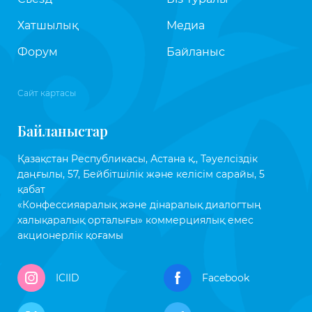
Хатшылық
Медиа
Форум
Байланыс
Сайт картасы
Байланыстар
Қазақстан Республикасы, Астана қ., Тәуелсіздік
даңғылы, 57, Бейбітшілік және келісім сарайы, 5
қабат
«Конфессияаралық және дінаралық диалогтың
халықаралық орталығы» коммерциялық емес
акционерлік қоғамы
ICIID
Facebook