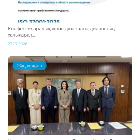
Конфессияаралық және дінаралық диалогтың
халықарал...
27.07.2026
Жаңалықтар