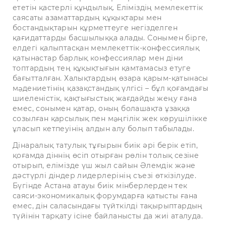
ететін қастерлі құндылық. Еліміздің мемлекеттік
саясаты азаматтардың құқықтары мен
бостандықтарын құрметтеуге негізделген
қағидаттарды басшылыққа алады. Сонымен бірге,
елдегі қалыптасқан мемлекеттік-конфессиялық
қатынастар барлық конфессиялар мен діни
топтардың тең құқықтығын қамтамасыз етуге
бағытталған. Халықтардың өзара қарым-қатынасы
мəдениетінің қазақстандық үлгісі – бұл қоғамдағы
шиеленістік, қақтығыстық жағдайды жеңу ғана
емес, сонымен қатар, оның болашақта ұзаққа
созылған қарсылық пен мəңгілік жек көрушілікке
ұласып кетпеуінің алдын алу болып табылады.
Дінаралық татулық тұғырын биік әрі берік етіп,
қоғамда діннің өсіп отырған рөлін толық сезіне
отырып, елімізде үш жыл сайын Әлемдік және
дәстүрлі діндер лидерлерінің съезі өткізілуде.
Бүгінде Астана атауы биік мінберлерден тек
саяси-экономикалық форумдарға қатысты ғана
емес, дін саласындағы түйткілді тақырыптардың
түйінін тарқату ісіне байланысты да жиі аталуда.