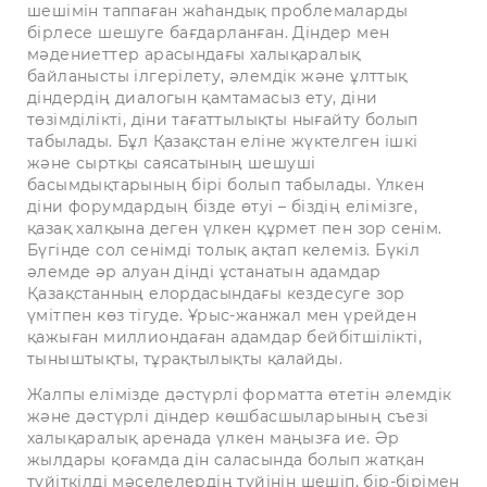
шешімін таппаған жаһандық проблемаларды
бірлесе шешуге бағдарланған. Діндер мен
мәдениеттер арасындағы халықаралық
байланысты ілгерілету, әлемдік және ұлттық
діндердің диалогын қамтамасыз ету, діни
төзімділікті, діни тағаттылықты нығайту болып
табылады. Бұл Қазақстан еліне жүктелген ішкі
және сыртқы саясатының шешуші
басымдықтарының бірі болып табылады. Үлкен
діни форумдардың бізде өтуі – біздің елімізге,
қазақ халқына деген үлкен құрмет пен зор сенім.
Бүгінде сол сенімді толық ақтап келеміз. Бүкіл
әлемде әр алуан дінді ұстанатын адамдар
Қазақстанның елордасындағы кездесуге зор
үмітпен көз тігуде. Ұрыс-жанжал мен үрейден
қажыған миллиондаған адамдар бейбітшілікті,
тыныштықты, тұрақтылықты қалайды.
Жалпы елімізде дәстүрлі форматта өтетін әлемдік
және дәстүрлі діндер көшбасшыларының съезі
халықаралық аренада үлкен маңызға ие. Әр
жылдары қоғамда дін саласында болып жатқан
түйіткілді мәселелердің түйінін шешіп, бір-бірімен