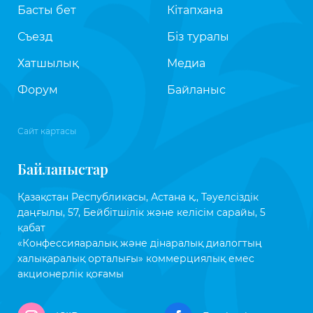
Басты бет
Кітапхана
Съезд
Біз туралы
Хатшылық
Медиа
Форум
Байланыс
Сайт картасы
Байланыстар
Қазақстан Республикасы, Астана қ., Тәуелсіздік
даңғылы, 57, Бейбітшілік және келісім сарайы, 5
қабат
«Конфессияаралық және дінаралық диалогтың
халықаралық орталығы» коммерциялық емес
акционерлік қоғамы