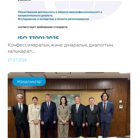
Конфессияаралық және дінаралық диалогтың
халықарал...
27.07.2026
Жаңалықтар