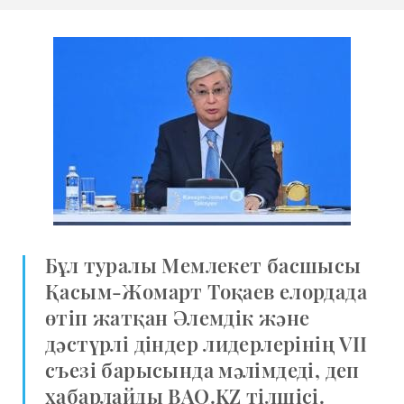
Бұл туралы Мемлекет басшысы
Қасым-Жомарт Тоқаев елордада
өтіп жатқан Әлемдік және
дәстүрлі діндер лидерлерінің VII
съезі барысында мәлімдеді, деп
хабарлайды BAQ.KZ тілшісі.