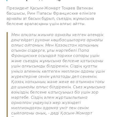
Президент Қасым-Жомарт Тоқаев Ватикан
басшысы, Рим Папасы Францискке елімізге
арнайы ат басын бұрып, съездің жұмысына
белсене араласқаны үшін алғыс айтты.
Мен алқалы жиынға арнайы келген әлемдік
деңгейдегі рухани көшбасшыларға арнайы
алғыс айтамын. Мен Қазақстан халқының
атынан сіздерге, ұлы мәртебелі Папа
Францискке осындай тарихи сапары үшін
және съездің жұмысына белсене қатысқаны
үшін алғысымды білдіремін. Сіздің қуатты
үніңіз әлемнің көптеген миллион адамы үшін
жүректеріне сенім ұялатады деп сенемін.
Қазақ халқының және жеке өз атымнан тағы
да шынайы алғыс білдіремін. Съез жұмысына
өзіңіздің белсене қатысуыңыз біз үшін зор
мәртебе. Сіздің әлем жұртшылығына
арналған үндеуіңіз жер жүзіндегі
миллиондаған адамға үміт пен сенім
сыйлағаны анық, - деді Қасым-Жомарт