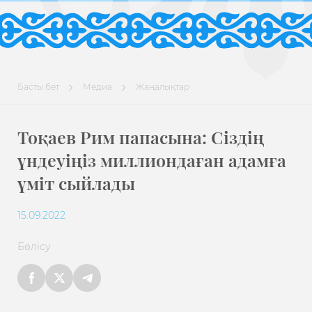
Басты бет
Медиа
Жаңалықтар
Тоқаев Рим папасына: Сіздің
үндеуіңіз миллиондаған адамға
үміт сыйлады
15.09.2022
Бөлісу