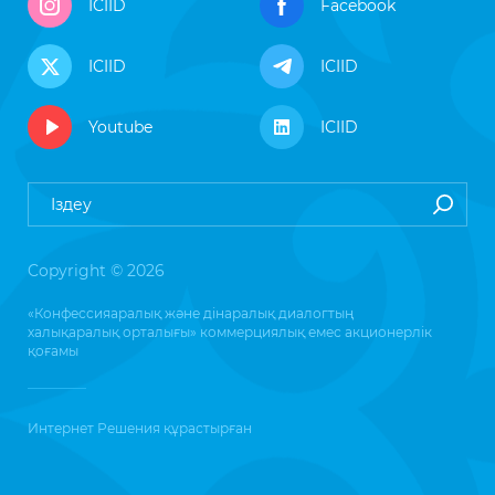
ICIID
Facebook
ICIID
ICIID
Youtube
ICIID
Copyright © 2026
«Конфессияаралық және дінаралық диалогтың
халықаралық орталығы» коммерциялық емес акционерлік
қоғамы
Интернет Решения
құрастырған