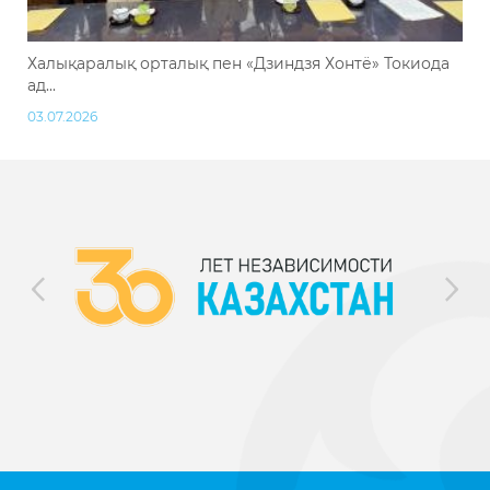
Халықаралық орталық пен «Дзиндзя Хонтё» Токиода
ад...
03.07.2026