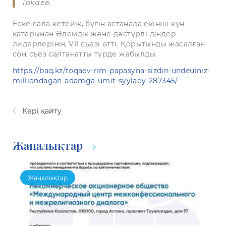
Тоқаев.
Еске сала кетейік, бүгін астанада екінші күн
қатарынан Әлемдік және дәстүрлі діндер
лидерлерінің VII съезі өтті. Қорытынды жасалған
соң съез салтанатты түрде жабылды.
https://baq.kz/toqaev-rim-papasyna-sizdin-undeuiniz-
milliondagan-adamga-umit-syylady-287345/
Кері қайту
Жаңалықтар
Жаңалықтар