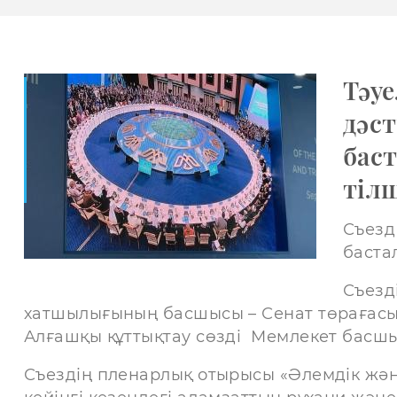
Тәуе
дәст
бас
тілш
Съезд
баста
Съезд
хатшылығының басшысы – Сенат төрағас
Алғашқы құттықтау сөзді Мемлекет басш
Съездің пленарлық отырысы «Әлемдік жән