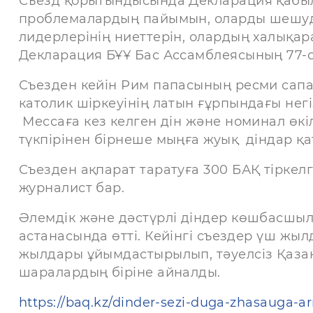
Съезд қорытындысында Декларация қабы
проблемалардың пайымын, оларды шешуді
лидерлерінің ниеттерін, олардың халықара
Декларация БҰҰ Бас Ассамблеясының 77-с
Съезден кейін Рим папасының ресми сапа
католик шіркеуінің латын ғұрпындағы негіз
Мессаға кез келген дін және номинал өкіл
түкпірінен бірнеше мыңға жуық діндар қа
Съезден ақпарат таратуға 300 БАҚ тіркел
журналист бар.
Әлемдік және дәстүрлі діндер көшбасшыл
астанасында өтті. Кейінгі съездер үш жылда
жылдары ұйымдастырылып, тәуелсіз Қазақс
шаралардың біріне айналды.
https://baq.kz/dinder-sezi-duga-zhasauga-a