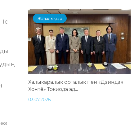
Жаңалықтар
 Іс-
ды.
лудың
Халықаралық орталық пен «Дзиндзя
н
Хонтё» Токиода ад...
03.07.2026
 өз