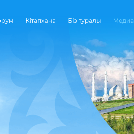
орум
Кітапхана
Біз туралы
Медиа