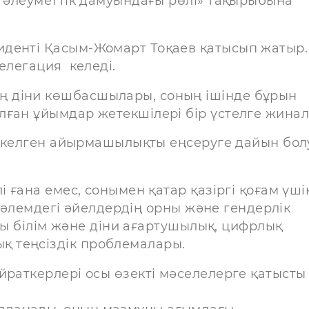
е әлеуметтік дамуындағы рөлі» тақырыбына
денті Қасым-Жомарт Тоқаев қатысып жатыр.
елегация келеді.
 діни көшбасшылары, соның ішінде бұрын
лған ұйымдар жетекшілері бір үстелге жинал
ез келген айырмашылықты еңсеруге дайын бо
і ғана емес, сонымен қатар қазіргі қоғам үші
гі әлемдегі әйелдердің орны және гендерлік
алы білім және діни ағартушылық, цифрлық
 теңсіздік проблемалары.
раткерлері осы өзекті мәселелерге қатысты