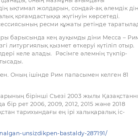
лданады, оның мазмұны ағымдағы
ң ықтимал жолдарын, сондай-ақ әлемдік ді
лық қоғамдастыққа жүгінуін көрсетеді.
ессиясының ресми құжаты ретінде таратыла
ры барысында кең ауқымды діни Месса – Ри
гі литургиялық қызмет өткеруі күтіліп отыр.
дері келе алады. Рәсімге әлемнің түкпір-
тысады.
ген. Оның ішінде Рим папасымен келген 81
арының бірінші Съезі 2003 жылы Қазақстан
 бір рет 2006, 2009, 2012, 2015 және 2018
тан тарихындағы ең ірі халықаралық іс-
rnalgan-unsizdikpen-bastaldy-287191/