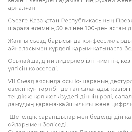
кейінгі кезеңдегі адамзаттың рухани жән
арналған.
Съезге Қазақстан Республикасының Прези
шараға әлемнің 50 елінен 100-ден астам д
Жалпы съезд барысында конфессиялардың
айналасымен күрделі қарым-қатынаста бо
Осылайша, діни лидерлер ізгі ниеттің, к
үлгісін көрсетеді.
VII Съезд аясында осы іс-шараның дәстүрл
өзекті күн тәртібі де талқыланады: қазір
теңдікке қол жеткізудегі діннің рөлі, сап
дамудың қарама-қайшылығы және цифрлық
Шетелдік сарапшылар мен беделді дін қай
ойларымен бөліседі.