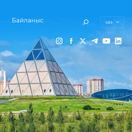
Байланыс
қаз