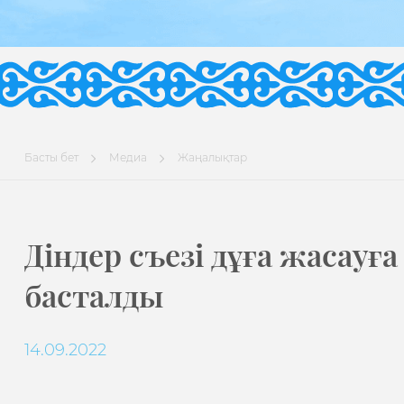
Басты бет
Медиа
Жаңалықтар
Діндер съезі дұға жасауға
басталды
14.09.2022