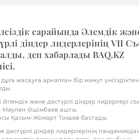
лсіздік сарайында Әлемдік жән
үрлі діндер лидерлерінің VII Съ
талды, деп хабарлады BAQ.KZ
ісі.
 дұға жасауға арналған бір минут үнсіздікте
лды.
і Әлемдік және дәстүрлі діндер лидерлері съ
ы Мәулен Әшімбаев ашты.
ысы Қасым-Жомарт Тоқаев бастады.
е дәстүрлі діндер лидерлерінің пандемияда