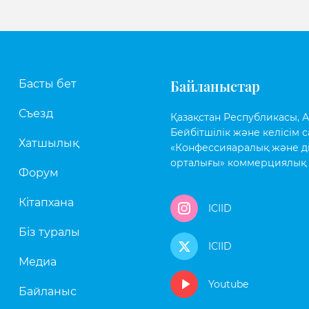
Байланыстар
Басты бет
Съезд
Қазақстан Республикасы, Аст
Бейбітшілік және келісім с
Хатшылық
«Конфессияаралық және д
орталығы» коммерциялық 
Форум
Кітапхана
ICIID
Біз туралы
ICIID
Медиа
Youtube
Байланыс