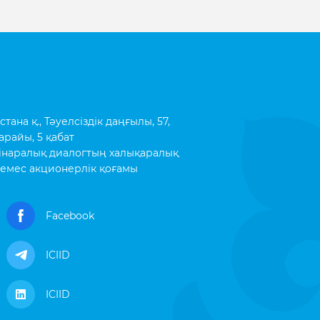
ана қ., Тәуелсіздік даңғылы, 57,
арайы, 5 қабат
інаралық диалогтың халықаралық
емес акционерлік қоғамы
Facebook
ICIID
ICIID