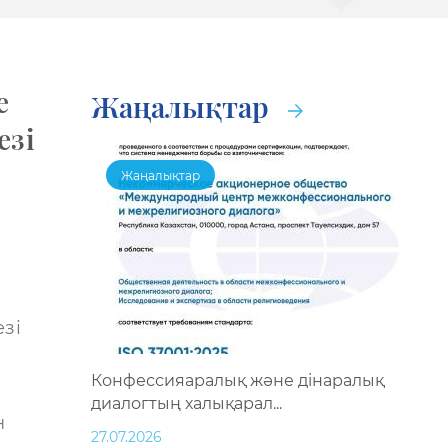
е
Жаңалықтар
езі
Жаңалықтар
н
езі
Конфессияаралық және дінаралық
диалогтың халықарал...
н
27.07.2026