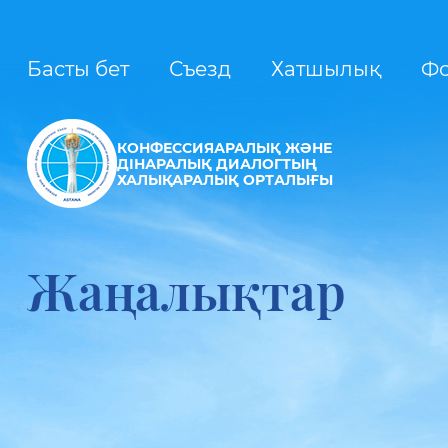
Басты бет
Съезд
Хатшылық
Ф
КОНФЕССИЯАРАЛЫҚ ЖӘНЕ
ДІНАРАЛЫҚ ДИАЛОГТЫҢ
ХАЛЫҚАРАЛЫҚ ОРТАЛЫҒЫ
Жаңалықтар