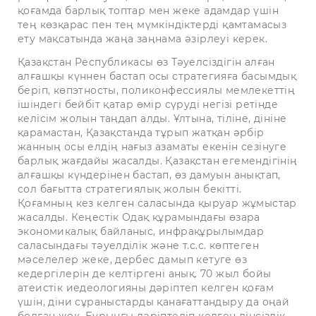
қоғамда барлық топтар мен жеке адамдар үшін
тең көзқарас пен тең мүмкіндіктерді қамтамасыз
ету мақсатында жаңа заңнама әзірлеуі керек.
Қазақстан Республикасы өз Тәуелсіздігін алған
алғашқы күннен бастап осы стратегияға басымдық
беріп, көпэтносты, поликонфессиялы мемлекеттің
ішіндегі бейбіт қатар өмір сүруді негізі ретінде
келісім жолын таңдап алды. Ұлтына, тіліне, дініне
қарамастан, Қазақстанда тұрып жатқан әрбір
жанның осы елдің нағыз азаматы екенін сезінуге
барлық жағдайы жасалды. Қазақстан егемендігінің
алғашқы күндерінен бастап, өз дамуын анықтап,
сол бағытта стратегиялық жолын бекітті.
Қоғамның кез келген саласында қыруар жұмыстар
жасалды. Кеңестік Одақ құрамындағы өзара
экономикалық байланыс, инфрақұрылымдар
саласындағы тәуелділік және т.с.с. көптеген
мәселелер жеке, дербес дамып кетуге өз
кедергілерін де келтіргені анық. 70 жыл бойы
атеистік иедеологияны дәріптеп келген қоғам
үшін, діни сұраныстарды қанағаттандыру да оңай