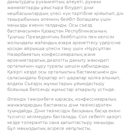
дамытудағы руханияттың әлеуеті, рухани
жамағаттарды ұйыстыра білудегі діни
көшбасшылардың үлесі күн тәртібіне қойылып, дін
тақырыбының әлемнің бейбіт болашағы үшін
маңызды екенін талданды. Осы съезд
бастамасымен Қазақстан Республикасының
Тұңғыш Президентінің бейбітшілік пен келісім
жолындағы жаһандық өзара әрекеттесу үдерісіне
қосқан айрықша үлесін тану үшін «Нұрсұлтан
Назарбаевтың конфессияаралық және
өркениетаралық диалогты дамыту жөніндегі
орталығын» құру туралы шешім қабылданды.
Қазіргі кезде осы орталықтың бастамасынен дін
саласындағы бірқатар игі шаралар қолға алынып,
алдағы Съездің жұмыстарын ұйымдастыру
бойынша белсенді жұмыстар атқарылу үстінде.
Әлемдік тәжірибеге қарасақ, конфессияаралық
жанжалдардың бастамасы діни төзімсіздіктен
туындайды. Діни төзімсіздік басқаның басқа екені
түсінгісі келмеуден басталады. Сол себепті қазіргі
кезде толерантты сана қалыптастыру маңызды.
Бұл маңыздылық әсіресе көпұлысты,