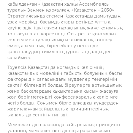
қабылданған «Қазақстан халқы Ассамблеясы
туралы» Заңмен қорғалған. «Қазақстан – 2030»
Стратегиясында егемен Қазақстанды дамытудың
ұзақ мерзімді басымдықтары ретінде Ұлттық
қауіпсіздік, ішкі саяси тұрақтылық және қоғамның
топтасуы атап көрсетілді. Осы ретте қоғамдағы
келісім мен тұрақтылықты этникалық топтасу
емес, азаматтық бірегейлену негізінде
қалыптасудың тиімділігі дұрыс таңдалды деп
санаймыз.
Тәуелсіз Қазақстанда коғамдық келісімнің
қазақстандық моделінің табысты болуының басты
факторы дін саласындағы мүдделер теңгерімін
сақтай білгендігі болды, біреулерге артықшылық
және басқалардың құқықтарына қысым жасауға
жол берілмегендігі конфессияаралық келісімге
негіз болды. Сонымен бірге алғашқы күндерден
жарияланған зайырлылық принциптеріның
ықпалы да септігін тигізді.
Мемлекет дін саласында зайырлылық принципті
ұстанып, мемлекет пен діннің арақатынасын