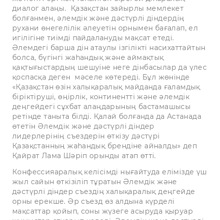
диалог алаңы. Қазақстан зайырлы мемлекет
болғанмен, әлемдік және дәстүрлі діндердің
рухани өнегелілік әлеуетін орнымен бағалап, ел
игілігіне тиімді пайдалануды мақсат етеді.
Әлемдегі барша дін атаулы ізгілікті насихаттайтын
болса, бүгінгі жаһандық және аймақтық
қақтығыстардың шешуіне неге дінбасылар да үлес
қоспасқа деген мәселе көтереді. Бұл жөнінде
«Қазақстан өзін халықаралық майданда ғаламдық
біріктіруші, өңірлік, континентті және әлемдік
деңгейдегі сұхбат алаңдарының бастамашысы
ретінде таныта білді. Қалай болғанда да Астанада
өтетін Әлемдік және дәстүрлі діндер
лидерлерінің съездерін өткізу дәстүрі
Қазақстанның жаһандық брендіне айналды» деп
Қайрат Лама Шәріп орынды атап өтті.
Конфессияаралық келісімді нығайтуда елімізде үш
жыл сайын өткізіліп тұратын Әлемдік және
дәстүрлі діндер съездің халықаралық деңгейде
орны ерекше. Әр съезд өз алдына күрделі
мақсаттар қойып, соны жүзеге асыруда қыруар