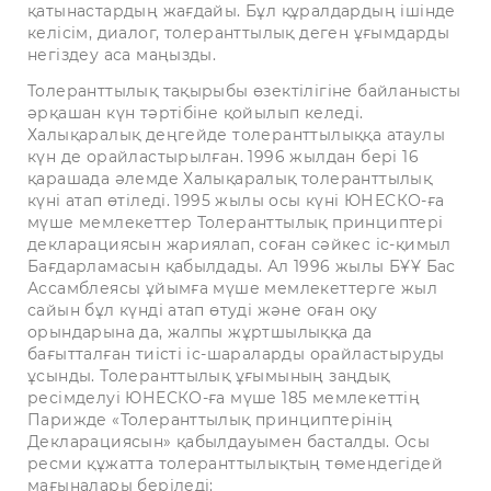
қатынастардың жағдайы. Бұл құралдардың ішінде
келісім, диалог, толеранттылық деген ұғымдарды
негіздеу аса маңызды.
Толеранттылық тақырыбы өзектілігіне байланысты
әрқашан күн тәртібіне қойылып келеді.
Халықаралық деңгейде толеранттылыққа атаулы
күн де орайластырылған. 1996 жылдан бері 16
қарашада әлемде Халықаралық толеранттылық
күні атап өтіледі. 1995 жылы осы күні ЮНЕСКО-ға
мүше мемлекеттер Толеранттылық принциптері
декларациясын жариялап, соған сәйкес іс-қимыл
Бағдарламасын қабылдады. Ал 1996 жылы БҰҰ Бас
Ассамблеясы ұйымға мүше мемлекеттерге жыл
сайын бұл күнді атап өтуді және оған оқу
орындарына да, жалпы жұртшылыққа да
бағытталған тиісті іс-шараларды орайластыруды
ұсынды. Толеранттылық ұғымының заңдық
ресімделуі ЮНЕСКО-ға мүше 185 мемлекеттің
Парижде «Толеранттылық принциптерінің
Декларациясын» қабылдауымен басталды. Осы
ресми құжатта толеранттылықтың төмендегідей
мағыналары беріледі: