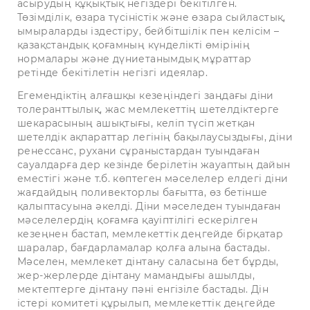
асырудың құқықтық негіздері бекітілген.
Төзімділік, өзара түсіністік және өзара сыйластық,
ымыраларды іздестіру, бейбітшілік пен келісім –
қазақстандық қоғамның күнделікті өмірінің
нормалары және дүниетанымдық мұраттар
ретінде бекітілетін негізгі идеялар.
Егемендіктің алғашқы кезеңіндегі заңдағы діни
толеранттылық, жас мемлекеттің шетелдіктерге
шекарасының ашықтығы, келіп түсіп жетқан
шетелдік ақпараттар легінің бақылаусыздығы, діни
ренессанс, рухани сұраныстардан туындаған
сауалдарға дер кезінде берілетін жауаптың дайын
еместігі және т.б. көптеген мәселелер елдегі діни
жағдайдың поливекторлы бағытта, өз бетінше
қалыптасуына әкелді. Діни мәселеден туындаған
мәселелердің қоғамға қауіптілігі ескерілген
кезеңнен бастап, мемлекеттік деңгейде бірқатар
шаралар, бағдарламалар қолға алына бастады.
Мәселен, мемлекет дінтану саласына бет бұрды,
жер-жерлерде дінтану мамандығы ашылды,
мектептерге дінтану пәні енгізіле бастады. Дін
істері комитеті құрылып, мемлекеттік деңгейде