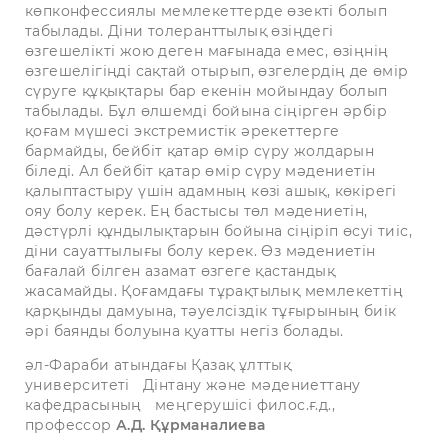
көпконфессиялы мемлекеттерде өзекті болып
табылады. Діни толеранттылық өзіңдегі
өзгешелікті жою деген мағынада емес, өзіңнің
өзгешелігіңді сақтай отырып, өзгелердің де өмір
сүруге құқықтары бар екенін мойындау болып
табылады. Бұл өлшемді бойына сіңірген әрбір
қоғам мүшесі экстремистік әрекеттерге
бармайды, бейбіт қатар өмір сүру жолдарын
біледі. Ал бейбіт қатар өмір сүру мәдениетін
қалыптастыру үшін адамның көзі ашық, көкірегі
ояу болу керек. Ең бастысы төл мәдениетін,
дәстүрлі құндылықтарын бойына сіңіріп өсуі тиіс,
діни сауаттылығы болу керек. Өз мәдениетін
бағалай білген азамат өзгеге қастандық
жасамайды. Қоғамдағы тұрақтылық мемлекеттің
қарқынды дамуына, тәуелсіздік тұғырының биік
әрі баянды болуына қуатты негіз болады.
әл-Фараби атындағы Қазақ ұлттық
университеті
Дінтану және мәдениеттану
кафедрасының
меңгерушісі филос.ғ.д.,
профессор
А.Д. Құрманалиева