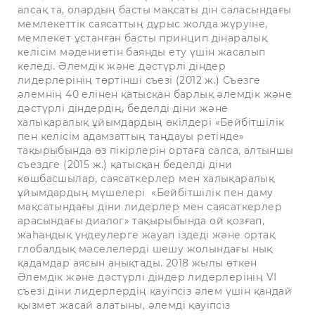
алсақ та, олардың басты мақсаты дін саласындағы
мемлекеттік саясаттың дұрыс жолда жүруіне,
мемлекет ұстанған басты принцип дінаралық
келісім мәдениетін баянды ету үшін жасалып
келеді. Әлемдік және дәстүрлі діндер
лидерлерінің төртінші съезі (2012 ж.) Съезге
әлемнің 40 елінен қатысқан барлық әлемдік және
дәстүрлі діндердің, беделді діни және
халықаралық ұйымдардың өкілдері «Бейбітшілік
пен келісім адамзаттың таңдауы ретінде»
тақырыбында өз пікірлерін ортаға салса, алтыншы
съездге (2015 ж.) қатысқан беделді діни
көшбасшылар, саясаткерлер мен халықаралық
ұйымдардың мүшелері «Бейбітшілік пен даму
мақсатындағы діни лидерлер мен саясаткерлер
арасындағы диалог» тақырыбында ой қозғап,
жаһандық үндеулерге жауап іздеді және ортақ
глобалдық мәселелерді шешу жолындағы нық
қадамдар аясын анықтады. 2018 жылы өткен
Әлемдік және дәстүрлі діндер лидерлерінің VI
съезі діни лидерлердің қауіпсіз әлем үшін қандай
қызмет жасай алатыны, әлемді қауіпсіз