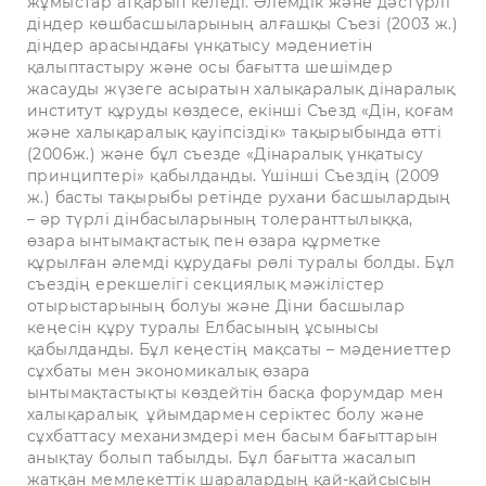
жұмыстар атқарып келеді. Әлемдік және дәстүрлі
діндер көшбасшыларының алғашқы Съезі (2003 ж.)
діндер арасындағы үнқатысу мәдениетін
қалыптастыру және осы бағытта шешімдер
жасауды жүзеге асыратын халықаралық дінаралық
институт құруды көздесе, екінші Съезд «Дін, қоғам
және халықаралық қауіпсіздік» тақырыбында өтті
(2006ж.) және бұл съезде «Дінаралық үнқатысу
принциптері» қабылданды. Үшінші Съездің (2009
ж.) басты тақырыбы ретінде рухани басшылардың
– әр түрлі дінбасыларының толеранттылыққа,
өзара ынтымақтастық пен өзара құрметке
құрылған әлемді құрудағы рөлі туралы болды. Бұл
съездің ерекшелігі секциялық мәжілістер
отырыстарының болуы және Діни басшылар
кеңесін құру туралы Елбасының ұсынысы
қабылданды. Бұл кеңестің мақсаты – мәдениеттер
сұхбаты мен экономикалық өзара
ынтымақтастықты көздейтін басқа форумдар мен
халықаралық ұйымдармен серіктес болу және
сұхбаттасу механизмдері мен басым бағыттарын
анықтау болып табылды. Бұл бағытта жасалып
жатқан мемлекеттік шаралардың қай-қайсысын