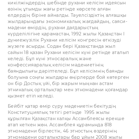
кикілжіңдердің шебінде рухани келісім идеясын
өзінің ұтымды жағы ретінде көрсете алған
елдердің біріне айналды. Тәуелсіздіктің алғашқы
жылдарындағы экономикалық жағдайдың, саяси-
мәдени өмірдің, рухани дағдарыстың
күрделілігіне қарамастан, 1992 жылы Қазақстан І
дүниежүзілік Рухани келісім конгресін өткізуді
жүзеге асырды. Содан бері Қазақстанда жыл
сайын 18 қазан Рухани келісім күні ретінде аталып
келеді. Бұл күні этносаралық және
конфессияаралық келісім мәдениетінің
баяндылығы дәріптеледі. Бұл келісімнің баянды
болуына соңғы жылдары өңірлерде бой көтерген
он бір Достық үйі, бір жарым мыңнан астам
этникалық орталықтар мен этномәдени қоғамдар
қызмет етіп келеді.
Бейбіт қатар өмір сүру мәдениетін бекітудің
Конституциялық тетігі ретінде 1995 жылы
құрылған Қазақстан халқы Ассамблеясы ерекше
атап кеткен жөн. Ассамблея құрамында 818
этномәдени бірлестік, 46 этностың өздерінің
этномәдени орталықтары бар ұйым 2008 жылы