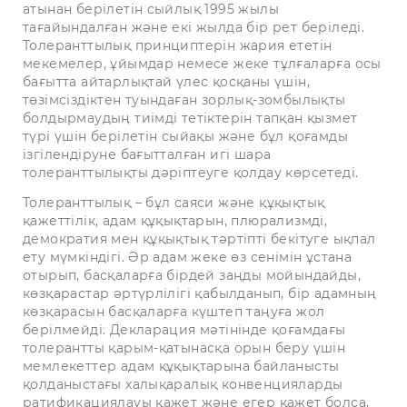
атынан берілетін сыйлық 1995 жылы
тағайындалған және екі жылда бір рет беріледі.
Толеранттылық принциптерін жария ететін
мекемелер, ұйымдар немесе жеке тұлғаларға осы
бағытта айтарлықтай үлес қосқаны үшін,
төзімсіздіктен туындаған зорлық-зомбылықты
болдырмаудың тиімді тетіктерін тапқан қызмет
түрі үшін берілетін сыйақы және бұл қоғамды
ізгілендіруне бағытталған игі шара
толеранттылықты дәріптеуге қолдау көрсетеді.
Толеранттылық – бұл саяси және құқықтық
қажеттілік, адам құқықтарын, плюрализмді,
демократия мен құқықтық тәртіпті бекітуге ықпал
ету мүмкіндігі. Әр адам жеке өз сенімін ұстана
отырып, басқаларға бірдей заңды мойындайды,
көзқарастар әртүрлілігі қабылданып, бір адамның
көзқарасын басқаларға күштеп таңуға жол
берілмейді. Декларация мәтінінде қоғамдағы
толерантты қарым-қатынасқа орын беру үшін
мемлекеттер адам құқықтарына байланысты
қолданыстағы халықаралық конвенцияларды
ратификациялауы қажет және егер қажет болса,