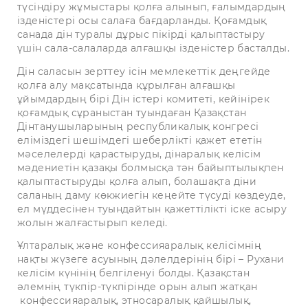
түсіндіру жұмыстары қолға алынып, ғалымдардың
ізденістері осы салаға бағдарланды. Қоғамдық
санада дін туралы дұрыс пікірді қалыптастыру
үшін сала-салаларда алғашқы ізденістер басталды.
Дін саласын зерттеу ісін мемлекеттік деңгейде
қолға алу мақсатында құрылған алғашқы
ұйымдардың бірі Дін істері комитеті, кейінірек
қоғамдық сұраныстан туындаған Қазақстан
Дінтанушыларының республикалық конгресі
еліміздегі шешімдегі шеберлікті қажет ететін
мәселелерді қарастыруды, дінаралық келісім
мәдениетін қазақы болмысқа тән байыптылықпен
қалыптастыруды қолға алып, болашақта діни
саланың даму көкжиегін кеңейте түсуді көздеуде,
ел мүддесінен туындайтын қажеттілікті іске асыру
жолын жалғастырып келеді.
Ұлтаралық және конфессияаралық келісімнің
нақты жүзеге асуының дәлелдерінің бірі – Рухани
келісім күнінің белгіленуі болды. Қазақстан
әлемнің түкпір-түкпірінде орын алып жатқан
конфессияаралық, этносаралық қайшылық,