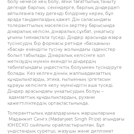
болу немесе кең болу, яғни тағаттылық таныту
дегенде барлық сенімдерге, барлық діндердегі
айтылғанға төзу дегенді білдірмеу керек, бұл
арада таңдампаздық қажет. Дін саласындағы
толеранттылық мәселесін зерттеу барысында
дінаралық келісім, дінаралық сұхбат, үнқатысу
ұғымы тиянақтала түседі. Діндер арасында өзара
түсінісудің бір формасы ретінде «басқаның»
«басқа» екендігін түсіну жолындағы ізденістер
болып табылады. Дінаралық келісімге қол
жеткізудің мүмкін екендігін діндердің
табиғатындағы үндестіктің болуымен түсіндіруге
болады. Кез келген діннің жалпыадамзаттық
құндылықтарды, этика, ғылымның іргетасын
құрауы келісімге келу мүмкіндігін аша түседі.
Діндер арасындағы үнқатысудың болуы –
адамзаттық құндылықтардың, рухани
қажеттіліктердің ортақтастығында.
Толеранттылық идеалдарының жаршыларына
Маданжит Сингх (Madanjeet Singh Prize) атындағы
ЮНЕСКО сыйлығы орайластырылған. Бұл
үндістандық суретші, жазушы және дипломат