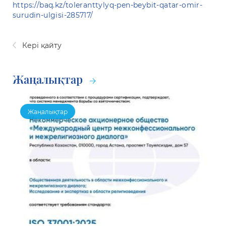
https://baq.kz/toleranttylyq-pen-beybit-qatar-omir-
surudin-ulgisi-285717/
Кері қайту
Жаңалықтар
Жаңалықтар