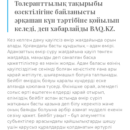
Толеранттылық тақырыбы
өзектілігіне байланысты
әрқашан күн тәртібіне қойылып
келеді, деп хабарлайды BAQ.KZ.
Кез келген даму қауіпсіз өмір жағдайында орын
алады. Қоғамдағы басты құндылық – адам өмірі.
Адамзаттың өмір сүру жағдайына қауіп төнген
жағдайда, маңызды деп саналған басқа
қажеттіліктер өз мәнін жояды. Адам баласы өзінің
қауіпсіздігіне сенімді болған кеңістікте ғана ары
қарай жетілуге, шығармашыл болуға талпынады.
Бейбіт өмірдің бояуы қаралы күндерді еске
алғанда қоюлана түседі. Өкінішке орай, әлемдегі
соғыс өрті өшпеген елдерді қарай отырып,
еліміздің бейбіт аспан астында өмір сүріп
жатқанын басты қазына деп білу керекпіз және
оның баянды болуына әрбір азамат мүдделі екенін
сезіну қажет. Бейбіт уақыт – бұл әлеуметтік
субъектілер арасындағы қайшылықтарды шешу
үшін қарусыз құралдарды қолданатын әртүрлі