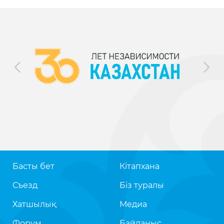
Басты бет
Кітапхана
Съезд
Біз туралы
Хатшылық
Медиа
Форум
Байланыс