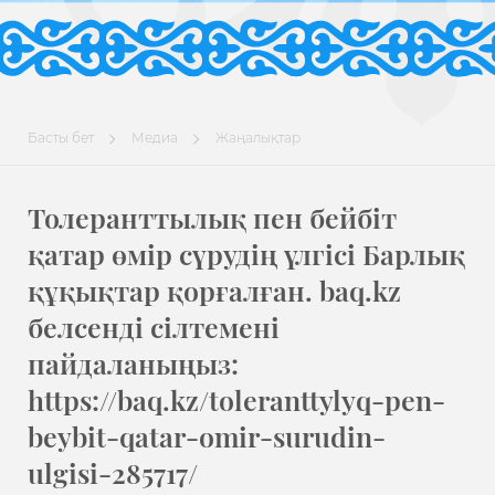
Басты бет
Медиа
Жаңалықтар
Толеранттылық пен бейбіт
қатар өмір сүрудің үлгісі Барлық
құқықтар қорғалған. baq.kz
белсенді сілтемені
пайдаланыңыз:
https://baq.kz/toleranttylyq-pen-
beybit-qatar-omir-surudin-
ulgisi-285717/