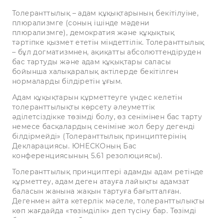
Толеранттылық – адам құқықтарының бекітілуіне,
плюрализмге (соның ішінде мәдени
плюрализмге), демократия және құқықтық
тәртіпке қызмет ететін міндеттілік. Толеранттылық
– бұл догматизмнен, ақиқатты абсолюттендіруден
бас тартуды және адам құқықтары саласы
бойынша халықаралық актілерде бекітілген
нормаларды білдіретін ұғым.
Адам құқықтарын құрметтеуге үндес келетін
толеранттылықты көрсету әлеуметтік
әділетсіздікке төзімді болу, өз сенімінен бас тарту
немесе басқалардың сеніміне жол беру дегенді
білдірмейді» (Толеранттылық принциптерінің
Декларациясы. ЮНЕСКОның Бас
конференциясының 5.61 резолюциясы).
Толеранттылық принциптері адамды адам ретінде
құрметтеу, адам деген атауға лайықты адамзат
баласын жанына жақын тартуға бағытталған.
Дегенмен айта кетерлік мәселе, толеранттылықты
көп жағдайда «төзімділік» деп түсіну бар. Төзімді