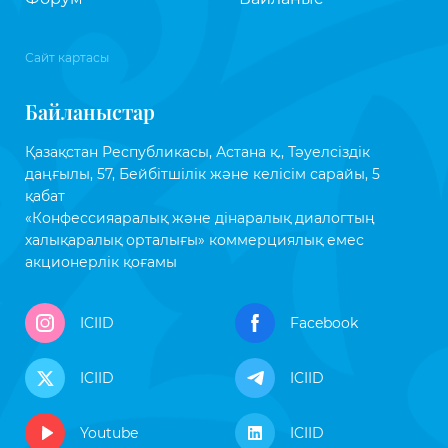
Сайт картасы
Байланыстар
Қазақстан Республикасы, Астана қ., Тәуелсіздік
даңғылы, 57, Бейбітшілік және келісім сарайы, 5
қабат
«Конфессияаралық және дінаралық диалогтың
халықаралық орталығы» коммерциялық емес
акционерлік қоғамы
ICIID
Facebook
ICIID
ICIID
Youtube
ICIID