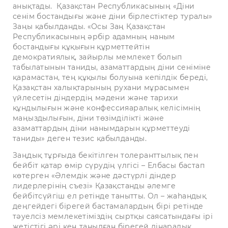
анықтады. Қазақстан Республикасының «Діни
сенім бостандығы және діни бірлестіктер туралы»
Заңы қабылданды. «Осы Заң Қазақстан
Республикасының әрбiр адамның наным
бостандығы құқығын құрметтейтiн
демократиялық, зайырлы мемлекет болып
табылатынын таниды, азаматтардың діни сеніміне
қарамастан, тең құқылы болуына кепiлдiк бередi,
Қазақстан халықтарының рухани мұрасымен
үйлесетін дiндердiң мәдени және тарихи
құндылығын және конфессияаралық келiсiмнiң
маңыздылығын, дiни төзiмдiлiктi және
азаматтардың дiни нанымдарын құрметтеудi
таниды» деген тезис қабылданды.
Заңдық тұрғыда бекітілген толеранттылық пен
бейбіт қатар өмір сүрудің үлгісі – Елбасы бастап
көтерген «Әлемдік және дәстүрлі діндер
лидерлерінің съезі» Қазақстанды әлемге
бейбітсүйгіш ел ретінде танытты. Ол – жаһандық
деңгейдегі бірегей бастамалардың бірі ретінде
тәуелсіз мемлекетіміздің сыртқы саясатындағы ірі
жетістігі әрі кең танылған бірегей дінаралық