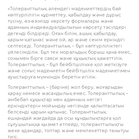
«Толеранттылық әлемдегі мәдениеттердің бай
көптүрлілігін құрметтеу, қабылдау және дұрыс
түсіну, өз-өзімізді көрсету формалары және
адамның индивидуалдылығын көрсету тәсілдері
дегенді білдіреді. Оған білім, ашық қабылдау,
қарым-қатынас және ой, ар және сенім еркіндігі
септеседі. Толеранттылық – бұл көптүрліліктегі
үйлесімділік. Бұл тек моральдық борыш қана емес,
сонымен бірге саяси және құқықтық қажеттілік.
Толеранттылық – бұл бейбітшілікке қол жеткізуге
және соғыс мәдениетін бейбітшілік мәдениетімен
ауыстыруға мүмкіндік беретін игілік.
Толеранттылық – (бәріне) жол беру, жоғарыдан
қарау немесе жасандылық емес. Толеранттылық –
әмбебап құқықтар мен адамның негізгі
еркіндіктерін мойындау негізінде қалыптасатын
белсенді қарым-қатынас. Толеранттылық
ешқандай жағдайда да осы құндылықтарға қол
сұғушылыққа қызмет етпейді, толеранттылықты
жеке адамдар, топтар және мемлекеттер танытуы
тиіс.