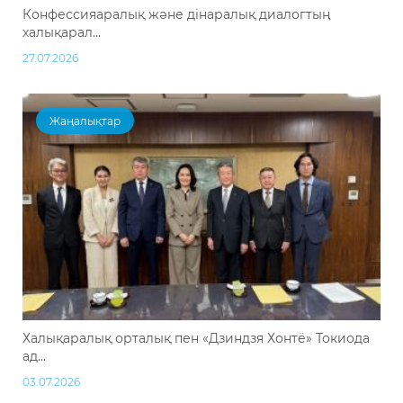
Конфессияаралық және дінаралық диалогтың
халықарал...
27.07.2026
Жаңалықтар
Халықаралық орталық пен «Дзиндзя Хонтё» Токиода
ад...
03.07.2026