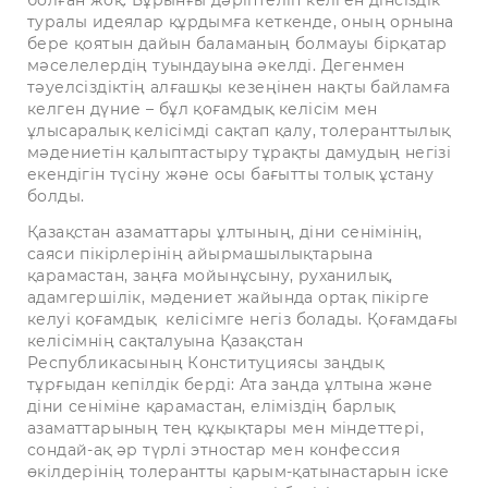
болған жоқ. Бұрынғы дәріптеліп келген дінсіздік
туралы идеялар құрдымға кеткенде, оның орнына
бере қоятын дайын баламаның болмауы бірқатар
мәселелердің туындауына әкелді. Дегенмен
тәуелсіздіктің алғашқы кезеңінен нақты байламға
келген дүние – бұл қоғамдық келісім мен
ұлысаралық келісімді сақтап қалу, толеранттылық
мәдениетін қалыптастыру тұрақты дамудың негізі
екендігін түсіну және осы бағытты толық ұстану
болды.
Қазақстан азаматтары ұлтының, діни сенімінің,
саяси пікірлерінің айырмашылықтарына
қарамастан, заңға мойынұсыну, руханилық,
адамгершілік, мәдениет жайында ортақ пікірге
келуі қоғамдық келісімге негіз болады. Қоғамдағы
келісімнің сақталуына Қазақстан
Республикасының Конституциясы заңдық
тұрғыдан кепілдік берді: Ата заңда ұлтына және
діни сеніміне қарамастан, еліміздің барлық
азаматтарының тең құқықтары мен міндеттері,
сондай-ақ әр түрлі этностар мен конфессия
өкілдерінің толерантты қарым-қатынастарын іске