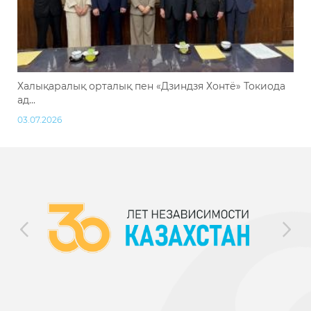
Халықаралық орталық пен «Дзиндзя Хонтё» Токиода
ад...
03.07.2026