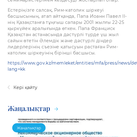
Естеріңізге салсақ, Рим-католик шіркеуі
басшысының, атап айтқанда, Папа Иоанн Павел II-
нің Қазақстанға тұңғыш сапары 2001 жылғы 22-25
қыркүйек аралығында өткен. Папа Франциск
Қазақстан астанасында дәстүрлі түрде үш жыл
сайын өтетін Әлемдік және дәстүрлі діндер
лидерлерінің съезіне қатысуын растаған Рим-
католик шіркеуінің бірінші басшысы.
https://www.gov.kz/memleket/entities/mfa/press/news/de
lang=kk
Кері қайту
Жаңалықтар
Жаңалықтар