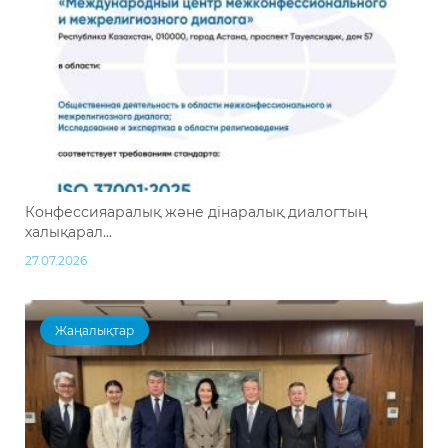
Конфессияаралық және дінаралық диалогтың
халықарал...
27.07.2026
Жаңалықтар