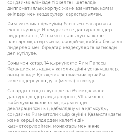
сондай-ақ елімізде тіркелген шетелдік
дипломатиялық корпус және азаматтық қоғам
өкілдерімен кездесулері қарастырылған.
Рим-католик шіркеуінің басшысы сапарының
екінші күнінде Әлемдік және дәстүрлі діндер
лидерлерінің VII съезінің ашылуына және
пленарлық отырысына, сондай-ақ кейбір басқа дін
лидерлерімен бірқатар кездесулерге қатысады
деп күтілуде.
Сонымен қатар, 14 қыркүйекте Рим Папасы
Франциск мыңдаған католик дінін ұстанушылар,
оның ішінде Қазақстан астанасына арнайы
келетіндері үшін дұға (месса) өткізеді.
Сапардың соңғы күнінде ол Әлемдік және
дәстүрлі діндер лидерлерінің VII съезінің
жабылуына және оның қорытынды
декларациясының қабылдануына қатысуды,
сондай-ақ Рим-католик шіркеуінің Қазақстандағы
және көрші елдерден келетін дін
қызметкерлерімен, монахтарымен және
семинаристерімен кездесуді жоспарлап отыр.