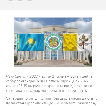
Нұр-Сұлтан, 2022 жылғы
2 тамыз
– Бұған дейін
хабарланғандай, Рим Папасы Франциск 2022
жылғы 13-15 қыркүйек аралығында Қазақстанға
мемлекеттік сапармен келетінін жария етті.
Сапардың бірінші күнінің бағдарламасында оның
Қазақстан Президенті Қасым-Жомарт Тоқаевпен,