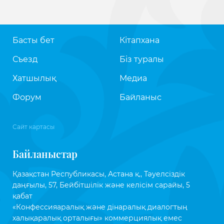
Басты бет
Кітапхана
Съезд
Біз туралы
Хатшылық
Медиа
Форум
Байланыс
Сайт картасы
Байланыстар
Қазақстан Республикасы, Астана қ., Тәуелсіздік
даңғылы, 57, Бейбітшілік және келісім сарайы, 5
қабат
«Конфессияаралық және дінаралық диалогтың
халықаралық орталығы» коммерциялық емес