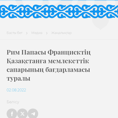
Басты бет
Медиа
Жаңалықтар
Рим Папасы Францисктің
Қазақстанға мемлекеттік
сапарының бағдарламасы
туралы
02.08.2022
Бөлісу