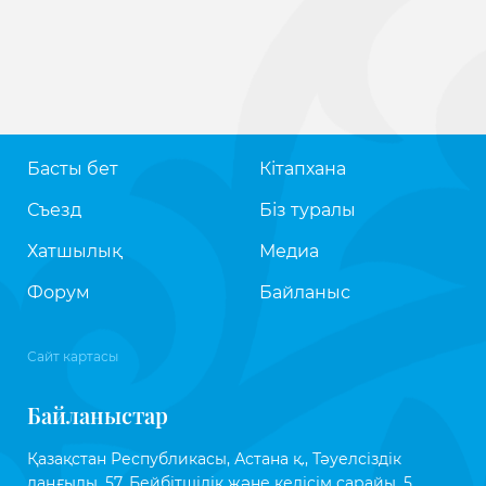
Басты бет
Кітапхана
Съезд
Біз туралы
Хатшылық
Медиа
Форум
Байланыс
Сайт картасы
Байланыстар
Қазақстан Республикасы, Астана қ., Тәуелсіздік
даңғылы, 57, Бейбітшілік және келісім сарайы, 5