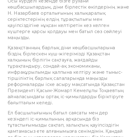
Осы күрделі кезеңде бізге рухани
көшбасшылардың, діни бірлестік өкілдерінің және
Н. Назарбаев орталығының халықаралық
серіктестерінің елдің тұрақтылығы мен
қауіпсіздігіне нұқсан келтіретін кез келген
күштерге қарсы қолдауы мен батыл сөз сөйлеуі
маңызды.
Қазақстанның барлық діни көшбасшыларына
біздің бірлескен күш-жігерімізді Қазақстан
халқының бірлігін сақтауға, жағдайды
тұрақтандыру, сондай-ақ экономиканы,
инфрақұрылымды қалпына келтіру және тыныс-
тіршіліктің барлық салаларында маңызды
реформаларды іске асыру мақсатында Қазақстан
Президенті Қасым-Жомарт Кемелұлы Тоқаевтың
айналасындағы ортақ іс-қимылдарды біріктіруге
бағыттағым келеді.
Ел басшылығының батыл саясаты мен дер
кезіндегі іс-қимылының арқасында біз
тұтастығымызды сақтап, халықтың қауіпсіздігін
қамтамасыз ете алғанымызға сенімдімін. Қандай