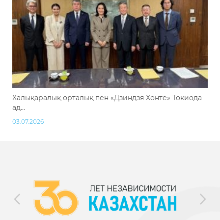
Халықаралық орталық пен «Дзиндзя Хонтё» Токиода
ад...
03.07.2026