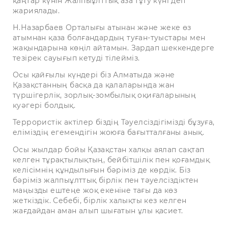
қаңтар күнін Жалпыұлттық аза тұту күні деп
жариялады.
Н.Назарбаев Орталығы атынан және жеке өз
атымнан қаза болғандардың туған-туыстары мен
жақындарына көңіл айтамын. Зардап шеккендерге
тезірек сауығып кетуді тілейміз.
Осы қайғылы күндері біз Алматыда және
Қазақстанның басқа да қалаларында жан
түршігерлік, зорлық-зомбылық оқиғаларының
куәгері болдық.
Террористік актілер біздің Тәуелсіздігімізді бұзуға,
еліміздің егемендігін жоюға бағытталғаны анық.
Осы жылдар бойы Қазақстан халқы аялап сақтап
келген тұрақтылықтың, бейбітшілік пен қоғамдық
келісімнің құндылығын бәріміз де көрдік. Біз
бәріміз жалпыұлттық бірлік пен тәуелсіздіктен
маңызды ештеңе жоқ екеніне тағы да көз
жеткіздік. Себебі, бірлік халықты кез келген
жағдайдан аман алып шығатын ұлы қасиет.