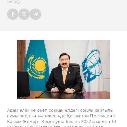
Бөлісу
Адам өліміне әкеп соққан елдегі соңғы қайғылы
оқиғалардың нәтижесінде Қазақстан Президенті
Қасым-Жомарт Кемелұлы Тоқаев 2022 жылдың 10