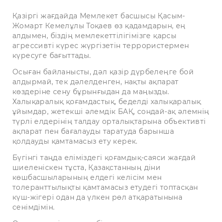
Қазіргі жағдайда Мемлекет басшысы Қасым-
Жомарт Кемелұлы Тоқаев өз қадамдарын, ең
алдымен, біздің мемлекеттілігімізге қарсы
агрессивті күрес жүргізетін террористермен
күресуге бағыттады.
Осыған байланысты, дәл қазір дүрбелеңге бой
алдырмай, тек дәлелденген, нақты ақпарат
көздеріне сену бұрынғыдан да маңызды.
Халықаралық қоғамдастық, беделді халықаралық
ұйымдар, жетекші әлемдік БАҚ, сондай-ақ әлемнің
түрлі елдерінің талдау орталықтарына объективті
ақпарат пен бағалауды таратуда барынша
қолдауды қамтамасыз ету керек.
Бүгінгі таңда еліміздегі қоғамдық-саяси жағдай
шиеленіскен тұста, Қазақстанның діни
көшбасшыларының елдегі келісім мен
толеранттылықты қамтамасыз етудегі топтасқан
күш-жігері одан да үлкен рөл атқаратынына
сенімдімін.