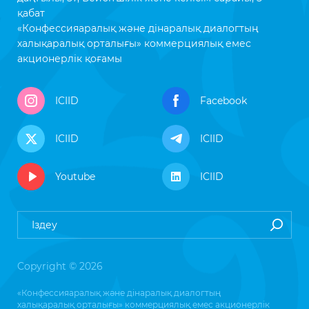
қабат
«Конфессияаралық және дінаралық диалогтың
халықаралық орталығы» коммерциялық емес
акционерлік қоғамы
ICIID
Facebook
ICIID
ICIID
Youtube
ICIID
Copyright © 2026
«Конфессияаралық және дінаралық диалогтың
халықаралық орталығы» коммерциялық емес акционерлік