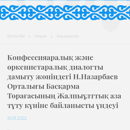
Басты бет
Медиа
Жаңалықтар
Конфессияаралық және
өркениетаралық диалогты
дамыту жөніндегі Н.Назарбаев
Орталығы Басқарма
Төрағасының Жалпыұлттық аза
тұту күніне байланысты үндеуі
10.01.2022