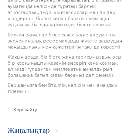
да бір сын-қатерлерге қарамастан, біз Қазақстан
аумағында келісімде тұратын барлық
этностардың, түрлі конфессиялар мен діндер
өкілдерінің бірлігі кепілі болатын өзіміздің
құндылық бағдарларымызды бекіте аламыз.
Болған оқиғалар бізге саяси және әлеуметтік-
экономикалық реформаларды жүзеге асырудың
маңыздылығы мен қажеттілігін тағы да көрсетті.
Жақын арада, біз бірге жаңа тарихымыздың осы
бір қорқынышты кезеңін еңсеріп қана қоймай,
елімізді гүлденген мемлекетке айналдырып,
болашаққа батыл қадам басамыз деп сенемін.
Баршамызға бейбітшілік, келісім мен амандық
тілеймін!
Кері қайту
Жаңалықтар