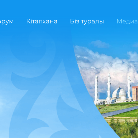
орум
Кітапхана
Біз туралы
Медиа