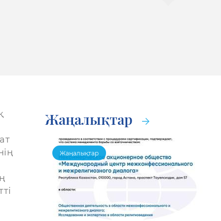
қ
Жаңалықтар
ат
нің
Жаңалықтар
ң
тті