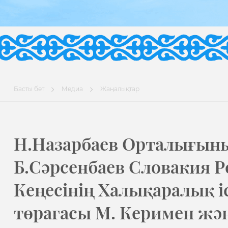
Басты бет
Медиа
Жаңалықтар
Н.Назарбаев Орталығыны
Б.Сәрсенбаев Словакия 
Кеңесінің Халықаралық і
төрағасы М. Керимен жә