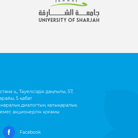
ана қ., Тәуелсіздік даңғылы, 57,
арайы, 5 қабат
інаралық диалогтың халықаралық
емес акционерлік қоғамы
Facebook