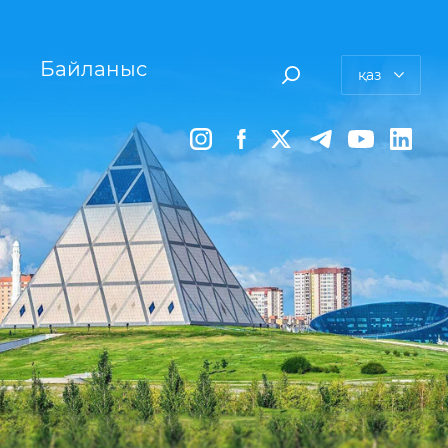
Байланыс
қаз