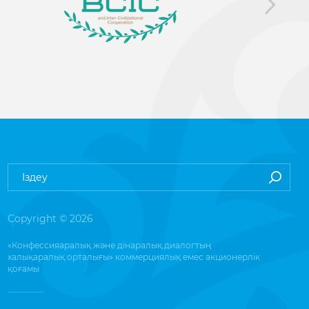
Copyright © 2026
«Конфессияаралық және дінаралық диалогтың
халықаралық орталығы» коммерциялық емес акционерлік
қоғамы