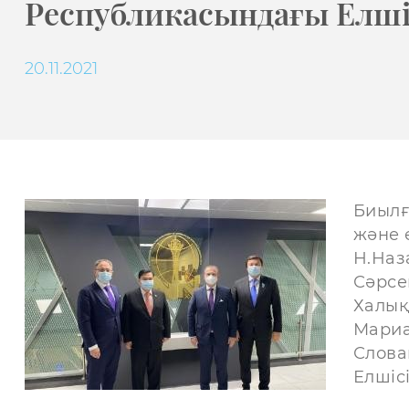
Республикасындағы Елшіс
20.11.2021
Биылғ
және 
Н.Наз
Сәрсе
Халық
Мариа
Слова
Елшіс