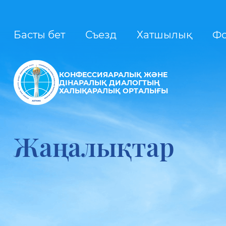
Басты бет
Съезд
Хатшылық
Ф
КОНФЕССИЯАРАЛЫҚ ЖӘНЕ
ДІНАРАЛЫҚ ДИАЛОГТЫҢ
ХАЛЫҚАРАЛЫҚ ОРТАЛЫҒЫ
Жаңалықтар