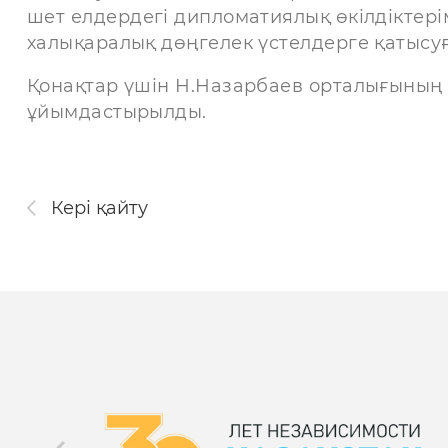
шет елдердегі дипломатиялық өкілдіктері
халықаралық дөңгелек үстелдерге қатысу
Қонақтар үшін Н.Назарбаев орталығының 
ұйымдастырылды.
Кері қайту