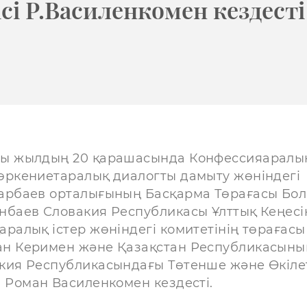
і Р.Василенкомен кездесті
ы жылдың 20 қарашасында Конфессияаралы
өркениетаралық диалогты дамыту жөніндегі
арбаев орталығының Басқарма Төрағасы Бол
нбаев Словакия Республикасы Ұлттық Кеңесі
аралық істер жөніндегі комитетінің төрағасы
н Керимен және Қазақстан Республикасыны
кия Республикасындағы Төтенше және Өкіле
і Роман Василенкомен кездесті.