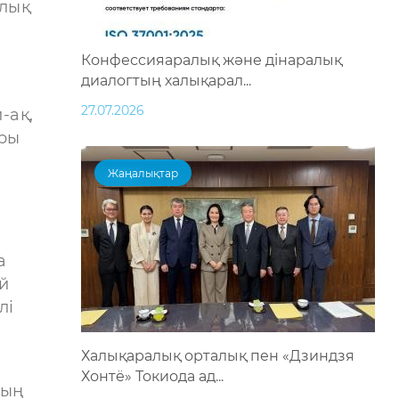
алық
Конфессияаралық және дінаралық
диалогтың халықарал...
27.07.2026
-ақ,
ары
Жаңалықтар
а
й
лі
Халықаралық орталық пен «Дзиндзя
Хонтё» Токиода ад...
ның