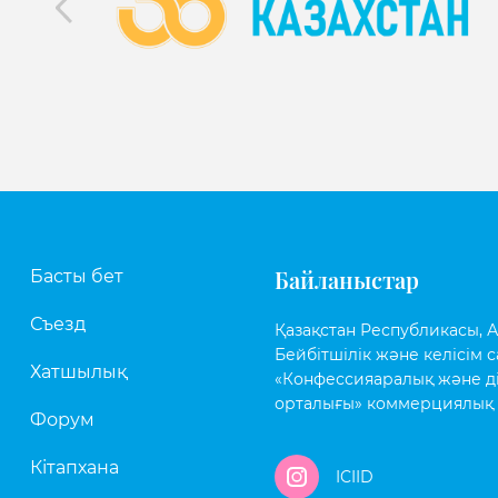
Байланыстар
Басты бет
Съезд
Қазақстан Республикасы, Аст
Бейбітшілік және келісім с
Хатшылық
«Конфессияаралық және д
орталығы» коммерциялық 
Форум
Кітапхана
ICIID