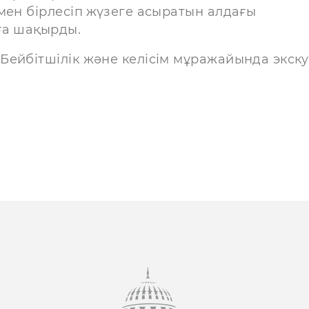
мен бірлесіп жүзеге асыратын алдағы
ға шақырды.
Бейбітшілік және келісім мұражайында экск