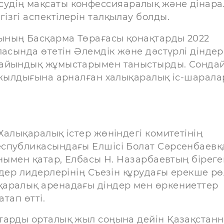
судің мақсаты конфессияаралық және дінар
згі аспектілерін талқылау болды.
ының Басқарма Төрағасы қонақтарды 2022
ласында өтетін Әлемдік және дәстүрлі діндер
дайындық жұмыстарымен таныстырды. Сондай
0 жылдығына арналған халықаралық іс-шарал
Халықаралық істер жөніндегі комитетінің
еспубликасындағы Елшісі Болат Сәрсенбаевқ
онымен қатар, Елбасы Н. Назарбаевтың біреге
ндер лидерлерінің Съезін құрудағы ерекше рө
қаралық аренадағы діндер мен өркениеттер
тап өтті.
тарды орталық жыл соңына дейін Қазақстан