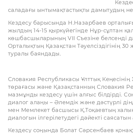
Кезде
саладағы ынтымақтастықты дамытудың негі
Кездесу барысында Н.Назарбаев орталығ
жылдың 14-15 қыркүйегінде Нұр-сұлтан қа
көшбасшыларының VII Съезіне белсенді 
Орталықтың Қазақстан Тәуелсіздігінің 3
туралы баяндады.
Словакия Республикасы Ұлттық Кеңесінің 
төрағасы және Қазақстанның Словакия Р
мазмұнды кездесу үшін алғыс білдірді. С
диалог алаңы – Әлемдік және дәстүрлі ді
мен Мемлекет басшысы Қ.Тоқаевтың халы
диалогын ілгерілетудегі дәйекті саясатын а
Кездесу соңында Болат Сәрсенбаев қонақ