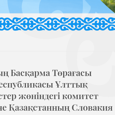
ң Басқарма Төрағасы
Республикасы Ұлттық
стер жөніндегі комитет
не Қазақстанның Словакия