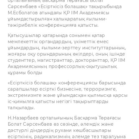
орталығының Басқарма Төрағасы Болат
Сәрсенбаев «Есірткісіз болашақ» тақырыбында
М.Есболатов атындағы ҚР ІІМ Академиясы
ұйымдастырылған халықаралық ғылыми-
тәжірибелік конференцияға қатысты.
Қатысушылар қатарында сонымен қатар
мемлекеттік органдардың, үкіметтік емес
ұйымдардың, ғылыми-зерттеу институттарының,
жоғары оқу орындарының өкілдері, оның ішінде
студенттер, магистранттар, докторанттар, ҚР ІІМ
Академиясының профессорлық-оқытушылық
құрамы болды
«Есірткісіз болашақ» конференциясы барысында
сарапшылар есірткі бизнесіне, терроризмге,
экстремизмге және ұйымдасқан қылмысқа қарсы
іс-қимылға қатысты негізгі тақырыптарды
талқылады.
Н.Назарбаев орталығының Басқарма Төрағасы
Болат Сәрсенбаев өз сөзінде, әлемдік және
дәстүрлі діндердің рухани көшбасшылары
есірткінің, радикализмнің әлемде тез таралуына