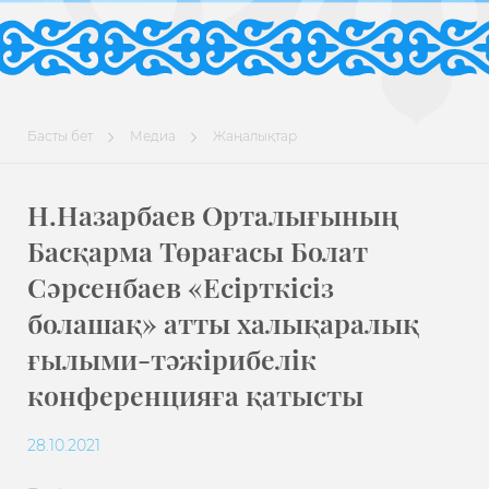
Басты бет
Медиа
Жаңалықтар
Н.Назарбаев Орталығының
Басқарма Төрағасы Болат
Сәрсенбаев «Есірткісіз
болашақ» атты халықаралық
ғылыми-тәжірибелік
конференцияға қатысты
28.10.2021