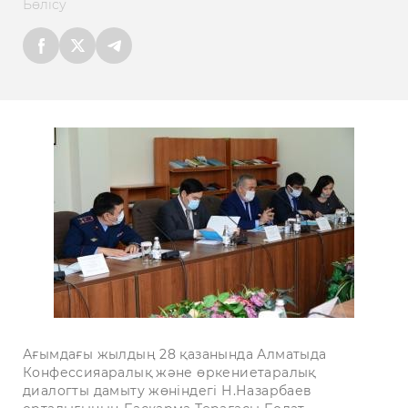
Бөлісу
Ағымдағы жылдың 28 қазанында Алматыда
Конфессияаралық және өркениетаралық
диалогты дамыту жөніндегі Н.Назарбаев