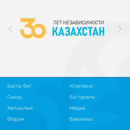
Басты бет
Кітапхана
Съезд
Біз туралы
Хатшылық
Медиа
Форум
Байланыс