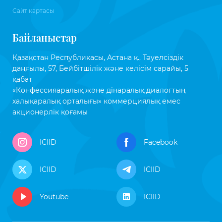
Сайт картасы
Байланыстар
Қазақстан Республикасы, Астана қ., Тәуелсіздік
даңғылы, 57, Бейбітшілік және келісім сарайы, 5
қабат
«Конфессияаралық және дінаралық диалогтың
халықаралық орталығы» коммерциялық емес
акционерлік қоғамы
ICIID
Facebook
ICIID
ICIID
Youtube
ICIID