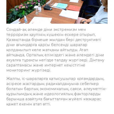
Сондай-ақ әлемде діни экстремизм мен
терроризм қаупінің күшеюін ескере отырып,
Қазақстанда бірнеше жылдан бері деструктивті
діни ағымдарға қарсы белсенді шаралар
қолданылып келе жатқаны айтылды. Атап
айтқанда, Орталық еліміздегі және әлемдегі діни
ахуалға тұрақты негізде талдау жүргізеді. Дінтану
сараптамасы және интернет кеңістігіне
мониторинг жүргізеді.
Жалпы, іс-шараларға қатысушылар қоғамдардың,
әсіресе жастардың радикалдануына себепкер
болатын барлық экономикалық, саяси, әлеуметтік-
құрылымдық және идеологиялық факторларды
барынша азайтуға бағытталған жүйелі көзқарас
қажет екенін атап өтті.