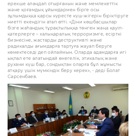
ерекше алаңдап отырғанын және мемлекеттік
және қоғамдық ұйымдармен бірге осы
зұлымдыққа қарсы күресте күш-жігерін біріктіруге
ниетті екендігін атап өтті. «Діни көшбасшылар
бізге жаһандық тұрақтылыққа төнген жаңа қауіп-
қатерлерге – халықаралық терроризмге, есірткі
бизнесіне, жастарды деструктивті және
радикалды ағымдарға тартуға жауап беруге
көмектеседі деп ойлаймын. Оларда адамдарға игі
ықпал ете алатындай өнегелік, этикалық және
рухани күш бар, сондықтан оларға бұл жұмысты
атқару үшін мүмкіндік беру керек», - деді Болат
Сәрсенбаев.