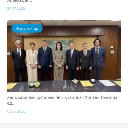
халықарал...
27.07.2026
Жаңалықтар
Халықаралық орталық пен «Дзиндзя Хонтё» Токиода
ад...
03.07.2026