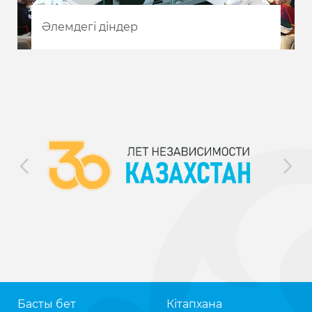
Әлемдегі діндер
Басты бет
Кітапхана