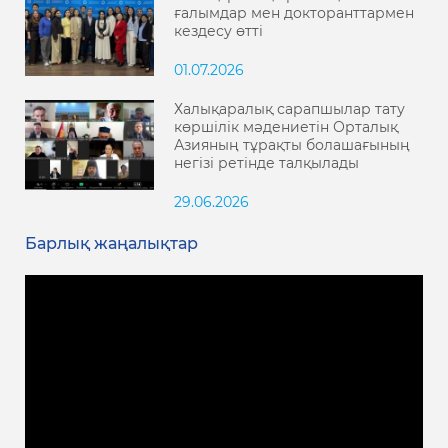
ғалымдар мен докторанттармен
кездесу өтті
01.07.2026
Халықаралық сарапшылар тату
көршілік мәдениетін Орталық
Азияның тұрақты болашағының
негізі ретінде талқылады
29.06.2026
Барлық жаңалықтар