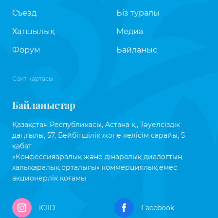
Съезд
Біз туралы
Хатшылық
Медиа
Форум
Байланыс
Сайт картасы
Байланыстар
Қазақстан Республикасы, Астана қ., Тәуелсіздік
даңғылы, 57, Бейбітшілік және келісім сарайы, 5
қабат
«Конфессияаралық және дінаралық диалогтың
халықаралық орталығы» коммерциялық емес
акционерлік қоғамы
ICIID
Facebook