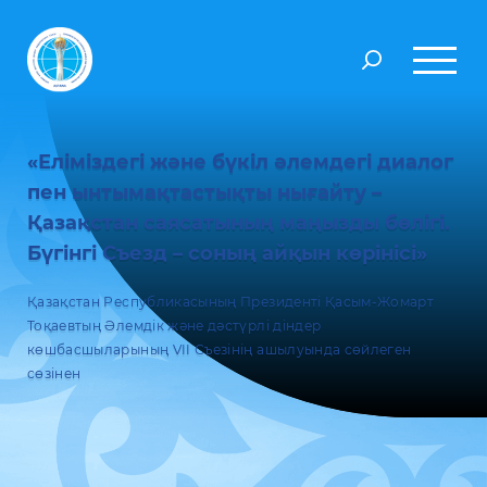
«Еліміздегі және бүкіл әлемдегі диалог
пен ынтымақтастықты нығайту –
Қазақстан саясатының маңызды бөлігі.
Бүгінгі Съезд – соның айқын көрінісі»
Қазақстан Республикасының Президенті Қасым-Жомарт
Тоқаевтың Әлемдік және дәстүрлі діндер
көшбасшыларының VII Съезінің ашылуында сөйлеген
сөзінен