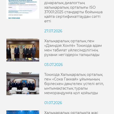
дінаралық диалогтың
халықаралық орталығы ISO
37001:2025 стандарты бойынша
қайта сертификаттаудан сәтті
өтті
27.07.2026
Халықаралық орталық пен
«Дзиндзя Хонтё» Токиода адам
мен табиғат үйлесімділігінің
рухани негіздерін талқылады
03.07.2026
Токиода Халықаралық орталық
пен «Сока Гаккай» ұйымының
бірлескен дөңгелек үстелі өтіп,
ынтымақтастық туралы
меморандумға қол қойылды
01.07.2026
Халықаралық орталықта жас