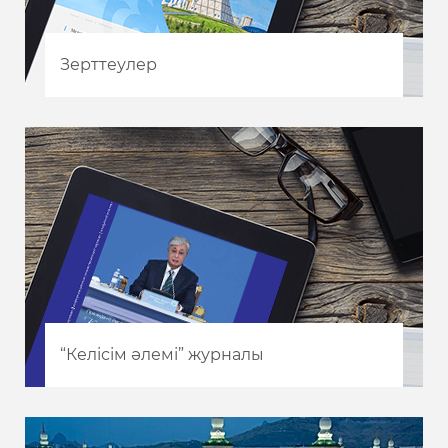
Зерттеулер
“Келісім әлемі” журналы