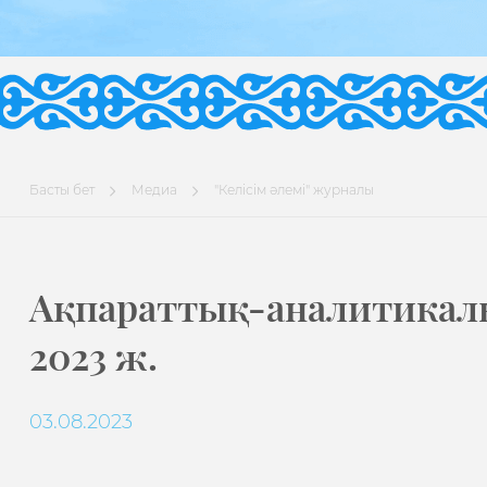
Басты бет
Медиа
"Келісім әлемі" журналы
Ақпараттық-аналитикалық
2023 ж.
03.08.2023