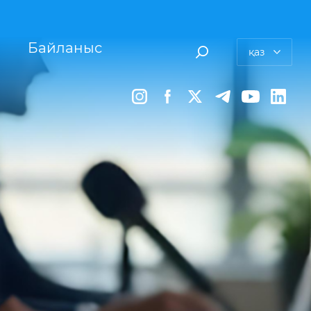
Байланыс
қаз