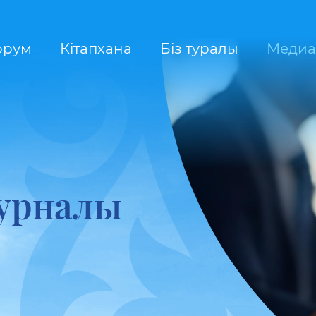
орум
Кітапхана
Біз туралы
Медиа
журналы