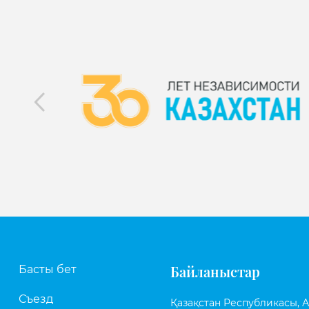
Байланыстар
Басты бет
Съезд
Қазақстан Республикасы, Аст