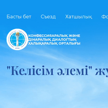
Басты бет
Съезд
Хатшылық
Ф
КОНФЕССИЯАРАЛЫҚ ЖӘНЕ
ДІНАРАЛЫҚ ДИАЛОГТЫҢ
ХАЛЫҚАРАЛЫҚ ОРТАЛЫҒЫ
"Келісім әлемі" 