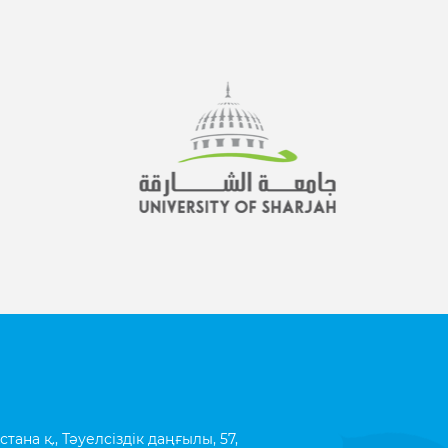
ана қ., Тәуелсіздік даңғылы, 57,