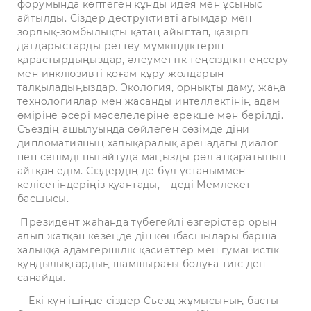
форумында көптеген құнды идея мен ұсыныс
айтылды. Сіздер деструктивті ағымдар мен
зорлық-зомбылықты қатаң айыптап, қазіргі
дағдарыстарды реттеу мүмкіндіктерін
қарастырдыңыздар, әлеуметтік теңсіздікті еңсеру
мен инклюзивті қоғам құру жолдарын
талқыладыңыздар. Экология, орнықты даму, жаңа
технологиялар мен жасанды интеллектінің адам
өміріне әсері мәселелеріне ерекше мән берілді.
Съездің ашылуында сөйлеген сөзімде діни
дипломатияның халықаралық аренадағы диалог
пен сенімді нығайтуда маңызды рөл атқаратынын
айтқан едім. Сіздердің де бұл ұстаныммен
келісетіндеріңіз қуантады, – деді Мемлекет
басшысы.
Президент жаһанда түбегейлі өзгерістер орын
алып жатқан кезеңде дін көшбасшылары барша
халыққа адамгершілік қасиеттер мен гуманистік
құндылықтардың шамшырағы болуға тиіс деп
санайды.
– Екі күн ішінде сіздер Съезд жұмысының басты