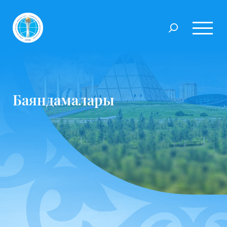
Баяндамалары