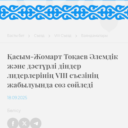
Басты бет
Съезд
VIII Съезд
Баяндамалары
Қасым-Жомарт Тоқаев Әлемдік
және дәстүрлі діндер
лидерлерінің VIII съезінің
жабылуында сөз сөйледі
18.09.2025
Бөлісу