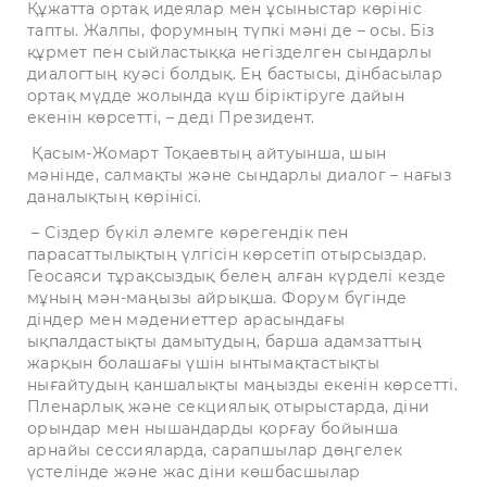
Құжатта ортақ идеялар мен ұсыныстар көрініс
тапты. Жалпы, форумның түпкі мәні де – осы. Біз
құрмет пен сыйластыққа негізделген сындарлы
диалогтың куәсі болдық. Ең бастысы, дінбасылар
ортақ мүдде жолында күш біріктіруге дайын
екенін көрсетті, – деді Президент.
Қасым-Жомарт Тоқаевтың айтуынша, шын
мәнінде, салмақты және сындарлы диалог – нағыз
даналықтың көрінісі.
– Сіздер бүкіл әлемге көрегендік пен
парасаттылықтың үлгісін көрсетіп отырсыздар.
Геосаяси тұрақсыздық белең алған күрделі кезде
мұның мән-маңызы айрықша. Форум бүгінде
діндер мен мәдениеттер арасындағы
ықпалдастықты дамытудың, барша адамзаттың
жарқын болашағы үшін ынтымақтастықты
нығайтудың қаншалықты маңызды екенін көрсетті.
Пленарлық және секциялық отырыстарда, діни
орындар мен нышандарды қорғау бойынша
арнайы сессияларда, сарапшылар дөңгелек
үстелінде және жас діни көшбасшылар