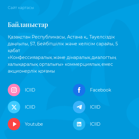
Сайт картасы
Байланыстар
Қазақстан Республикасы, Астана қ., Тәуелсіздік
даңғылы, 57, Бейбітшілік және келісім сарайы, 5
қабат
«Конфессияаралық және дінаралық диалогтың
халықаралық орталығы» коммерциялық емес
акционерлік қоғамы
ICIID
Facebook
ICIID
ICIID
Youtube
ICIID