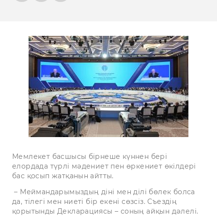
Мемлекет басшысы бірнеше күннен бері
елордада түрлі мәдениет пен өркениет өкілдері
бас қосып жатқанын айтты.
– Меймандарымыздың діні мен ділі бөлек болса
да, тілегі мен ниеті бір екені сөзсіз. Съездің
қорытынды Декларациясы – соның айқын дәлелі.