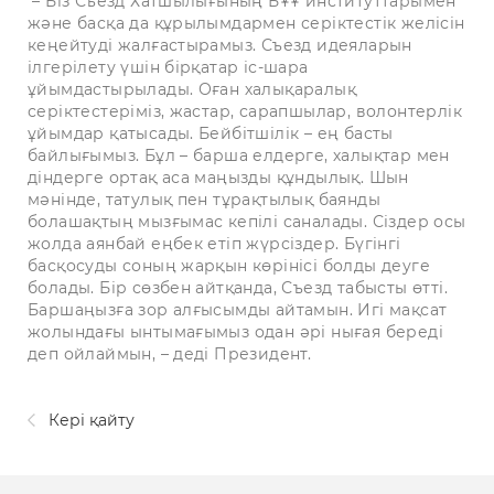
– Біз Съезд Хатшылығының БҰҰ институттарымен
және басқа да құрылымдармен серіктестік желісін
кеңейтуді жалғастырамыз. Съезд идеяларын
ілгерілету үшін бірқатар іс-шара
ұйымдастырылады. Оған халықаралық
серіктестеріміз, жастар, сарапшылар, волонтерлік
ұйымдар қатысады. Бейбітшілік – ең басты
байлығымыз. Бұл – барша елдерге, халықтар мен
діндерге ортақ аса маңызды құндылық. Шын
мәнінде, татулық пен тұрақтылық баянды
болашақтың мызғымас кепілі саналады. Сіздер осы
жолда аянбай еңбек етіп жүрсіздер. Бүгінгі
басқосуды соның жарқын көрінісі болды деуге
болады. Бір сөзбен айтқанда, Съезд табысты өтті.
Баршаңызға зор алғысымды айтамын. Игі мақсат
жолындағы ынтымағымыз одан әрі нығая береді
деп ойлаймын, – деді Президент.
Кері қайту