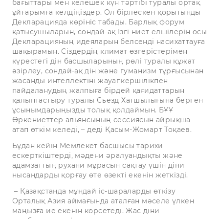
бағыттары мен келешек күн тәртібі туралы ортақ
ұйғарымға келдіңіздер. Ол бірлескен қорытынды
Декларацияда көрініс табады. Барлық форум
қатысушыларын, сондай-ақ Ізгі ниет елшілерін осы
Декларацияның идеяларын белсенді насихаттауға
шақырамын. Сіздердің климат өзгерістерімен
күрестегі дін басшыларының рөлі туралы құжат
әзірлеу, сондай-ақ дін және гуманизм тұрғысынан
жасанды интеллектіні жауапкершілікпен
пайдаланудың жалпыға бірдей қағидаттарын
қалыптастыру туралы Съезд Хатшылығына берген
ұсынымдарыңызды толық қолдаймын. БҰҰ
Өркениеттер альянсының сессиясын айрықша
атап өткім келеді, – деді Қасым-Жомарт Тоқаев.
Бұдан кейін Мемлекет басшысы тарихи
ескерткіштерді, мәдени әралуандықты және
адамзаттың рухани мұрасын сақтау үшін діни
нысандарды қорғау өте өзекті екенін жеткізді.
– Қазақстанда мұндай іс-шараларды өткізу
Орталық Азия аймағында аталған мәселе үлкен
маңызға ие екенін көрсетеді. Жас діни