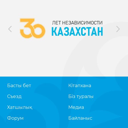
Басты бет
Кітапхана
Съезд
Біз туралы
Хатшылық
Медиа
Форум
Байланыс