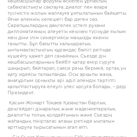
көшбасшылар форумы өскелең ұрпақтың
сабақтастықты сақтауға, диалог пен өзара
түсіністік жолын жалғауға ұмтылатынын байқатты.
Яғни әлемнің келешегі бар деген сөз.
Сарапшылардың дөңгелек үстелі рухани
дипломатияның әлеуетін кеңінен түсінуде ғылым
мен діни ілім синергиясы маңызды екенін
танытты. Бұл бағытты халықаралық
ынтымақтастықтың құрамдас бөлігі ретінде
күшейту қажет деп санаймын. Съезде дін
көшбасшыларының бейбіт қатар өмір сүруге
шақырып, бейтарап, саяси реңк бермей, ортақ үн
қату идеясы талқыланды. Осы арқылы жаңа,
анағұрлым орнықты әрі әділ әлемдік тәртіпті
қалыптастыруға елеулі үлес қосуға болады, – деді
Президент.
Қасым-Жомарт Тоқаев Қазақстан барлық
деңгейдегі дінаралық және мәдениетаралық
диалогты толық қолдайтынын және Съездің
жаһандық пікірталас алаңы ретінде ықпалын
арттыруға тырысатынын атап өтті.