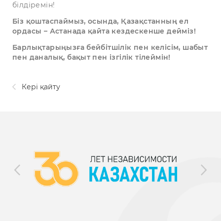
білдіремін!
Біз қоштаспаймыз, осында, Қазақстанның ел
ордасы – Астанада қайта кездескенше дейміз!
Барлықтарыңызға бейбітшілік пен келісім, шабыт
пен даналық, бақыт пен ізгілік тілеймін!
Кері қайту