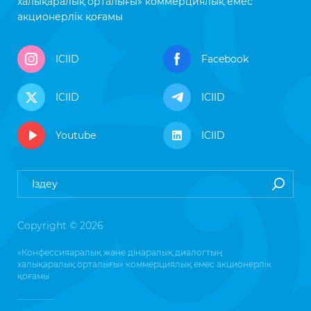
халықаралық орталығы» коммерциялық емес
акционерлік қоғамы
ICIID
Facebook
ICIID
ICIID
Youtube
ICIID
Copyright © 2026
«Конфессияаралық және дінаралық диалогтың
халықаралық орталығы» коммерциялық емес акционерлік
қоғамы