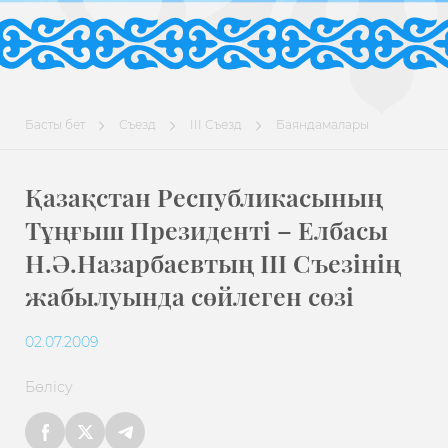
Басты бет
Съезд
III Съезд
Баяндамалары
Қазақстан Республикасының
Тұңғыш Президенті – Елбасы
Н.Ә.Назарбаевтың ІІІ Съезінің
жабылуында сөйлеген сөзі
02.07.2009
Бөлісу