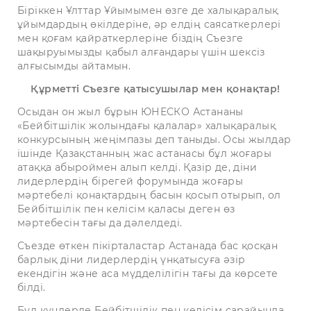
Біріккен Ұлттар Ұйымымен өзге де халықаралық
ұйымдардың өкілдеріне, әр елдің саясаткерлері
мен қоғам қайраткерлеріне біздің Съезге
шақыруымызды қабыл алғандары үшін шексіз
алғысымды айтамын.
Құрметті Съезге қатысушылар мен қонақтар!
Осыдан он жыл бұрын ЮНЕСКО Астананы
«Бейбітшілік жолындағы қалалар» халықаралық
конкурсының жеңімпазы деп таныды. Осы жылдар
ішінде Қазақстанның жас астанасы бұл жоғары
атаққа абыроймен алып келді. Қазір де, діни
лидерлердің бірегей форумында жоғары
мәртебелі қонақтардың басын қосып отырып, ол
Бейбітшілік пен келісім қаласы деген өз
мәртебесін тағы да дәлелдеді.
Съезде өткен пікірталастар Астанада бас қосқан
барлық діни лидерлердің үнқатысуға әзір
екендігін және аса мүдделілігін тағы да көрсете
білді.
Бұл күндерде Бейбітшілік пен келісім сарайында