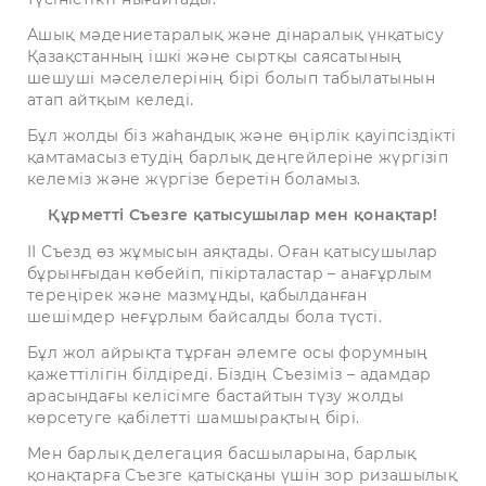
Ашық мәдениетаралық және дінаралық үнқатысу
Қазақстанның ішкі және сыртқы саясатының
шешуші мәселелерінің бірі болып табылатынын
атап айтқым келеді.
Бұл жолды біз жаһандық және өңірлік қауіпсіздікті
қамтамасыз етудің барлық деңгейлеріне жүргізіп
келеміз және жүргізе беретін боламыз.
Құрметті Съезге қатысушылар мен қонақтар!
ІІ Съезд өз жұмысын аяқтады. Оған қатысушылар
бұрынғыдан көбейіп, пікірталастар – анағұрлым
тереңірек және мазмұнды, қабылданған
шешімдер неғұрлым байсалды бола түсті.
Бұл жол айрықта тұрған әлемге осы форумның
қажеттілігін білдіреді. Біздің Съезіміз – адамдар
арасындағы келісімге бастайтын түзу жолды
көрсетуге қабілетті шамшырақтың бірі.
Мен барлық делегация басшыларына, барлық
қонақтарға Съезге қатысқаны үшін зор ризашылық