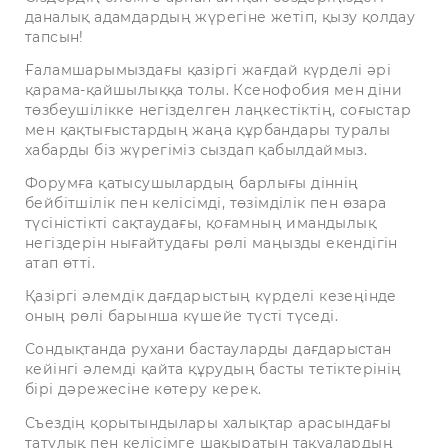
даналық адамдардың жүрегіне жетіп, қызу қолдау
тапсын!
Ғаламшарымыздағы қазіргі жағдай күрделі әрі
қарама-қайшылыққа толы. Ксенофобия мен діни
төзбеушілікке негізделген лаңкестіктің, соғыстар
мен қақтығыстардың жаңа құрбандары туралы
хабарды біз жүрегіміз сыздап қабылдаймыз.
Форумға қатысушылардың барлығы діннің
бейбітшілік пен келісімді, төзімділік пен өзара
түсіністікті сақтаудағы, қоғамның имандылық
негіздерін нығайтудағы рөлі маңызды екендігін
атап өтті.
Қазіргі әлемдік дағдарыстың күрделі кезеңінде
оның рөлі барынша күшейе түсті түседі.
Сондықтанда рухани бастауларды дағдарыстан
кейінгі әлемді қайта құрудың басты тетіктерінің
бірі дәрежесіне көтеру керек.
Съездің қорытындылары халықтар арасындағы
татулық пен келісімге шақыратын тақуалардың