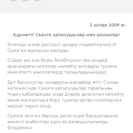
2 шілде 2009 ж.
Құрметті Съезге қатысушылар мен қонақтар!
Әлемдік және дәстүрлі діндер лидерлерінің ІІІ
Съезі өз жұмысын аяқтады.
Сіздер екі күн бойы бейбітшілік пен діндер
арасындағы келісімді нығайту жолдары туралы
көкейтесті мәселелерді талқыладыңыздар.
Бұл басқосулар сындарлы жағдайда өтті. Соның
нәтижесінде Съезге қатысушылар тарапынан
Үндеу қабылданды, онда діндер диалогын кеңейту
және жалғастыра беру туралы ортақ тілектеріңіз
көрініс тауып отыр.
Съезге келген барлық делегация басшыларына
жемісті еңбектері үшін өз ризашылығымды
білдіремін.