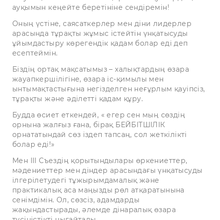
ауқымын кеңейте беретініне сендіремін!
Оның үстіне, саясаткерлер мен діни лидерлер
арасында тұрақты жұмыс істейтін үнқатысуды
ұйымдастыру көрегендік қадам болар еді деп
есептеймін.
Біздің ортақ мақсатымыз – халықтардың өзара
жауапкершілігіне, өзара іс-қимылы мен
ынтымақтастығына негізделген неғұрлым қауіпсіз,
тұрақты және әділетті қадам құру.
Будда өсиет еткендей, « егер сен мың сөздің
орнына жалғыз ғана, бірақ БЕЙБІТШІЛІК
орнататындай сөз іздеп тапсаң, сол жеткілікті
болар еді!»
Мен ІІІ Съездің қорытындылары өркениеттер,
мәдениеттер мен діндер арасындағы үнқатысуды
ілгерілетудегі тұжырымдамалық және
практикалық аса маңызды рөл атқаратынына
сенімдімін. Ол, сөзсіз, адамдарды
жақындастырады, әлемде дінаралық өзара
түсіністікті нығайтады.