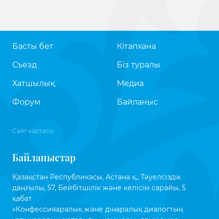
Басты бет
Кітапхана
Съезд
Біз туралы
Хатшылық
Медиа
Форум
Байланыс
Сайт картасы
Байланыстар
Қазақстан Республикасы, Астана қ., Тәуелсіздік
даңғылы, 57, Бейбітшілік және келісім сарайы, 5
қабат
«Конфессияаралық және дінаралық диалогтың