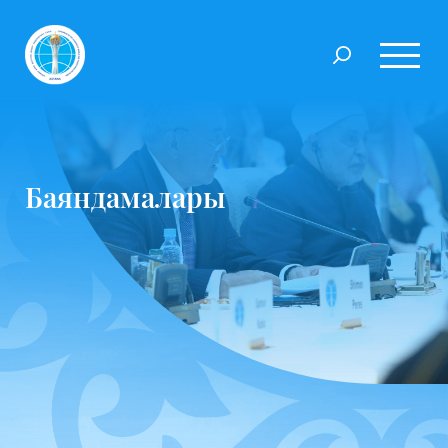
Баяндамалары