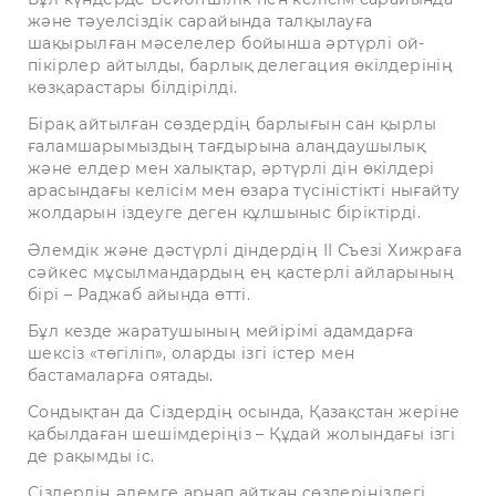
және тәуелсіздік сарайында талқылауға
шақырылған мәселелер бойынша әртүрлі ой-
пікірлер айтылды, барлық делегация өкілдерінің
көзқарастары білдірілді.
Бірақ айтылған сөздердің барлығын сан қырлы
ғаламшарымыздың тағдырына алаңдаушылық
және елдер мен халықтар, әртүрлі дін өкілдері
арасындағы келісім мен өзара түсіністікті нығайту
жолдарын іздеуге деген құлшыныс біріктірді.
Әлемдік және дәстүрлі діндердің ІІ Съезі Хижраға
сәйкес мұсылмандардың ең қастерлі айларының
бірі – Раджаб айында өтті.
Бұл кезде жаратушының мейірімі адамдарға
шексіз «төгіліп», оларды ізгі істер мен
бастамаларға оятады.
Сондықтан да Сіздердің осында, Қазақстан жеріне
қабылдаған шешімдеріңіз – Құдай жолындағы ізгі
де рақымды іс.
Сіздердің әлемге арнап айтқан сөздеріңіздегі