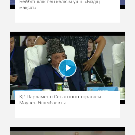
Бейбітшілік пен келісім үшін «Біздің
мақсат»
ҚР Парламенті Сенатының төрағасы
Мәулен Әшімбаевты...