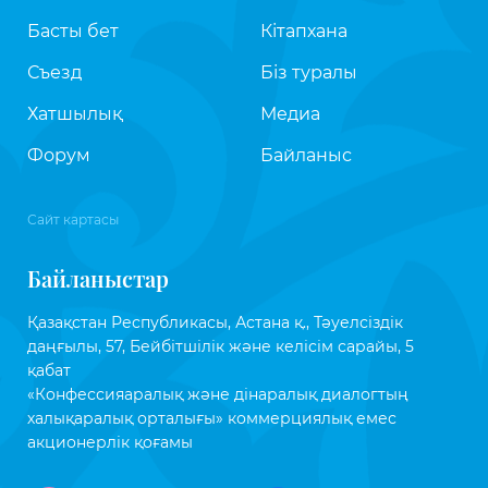
Басты бет
Кітапхана
Съезд
Біз туралы
Хатшылық
Медиа
Форум
Байланыс
Сайт картасы
Байланыстар
Қазақстан Республикасы, Астана қ., Тәуелсіздік
даңғылы, 57, Бейбітшілік және келісім сарайы, 5
қабат
«Конфессияаралық және дінаралық диалогтың
халықаралық орталығы» коммерциялық емес
акционерлік қоғамы