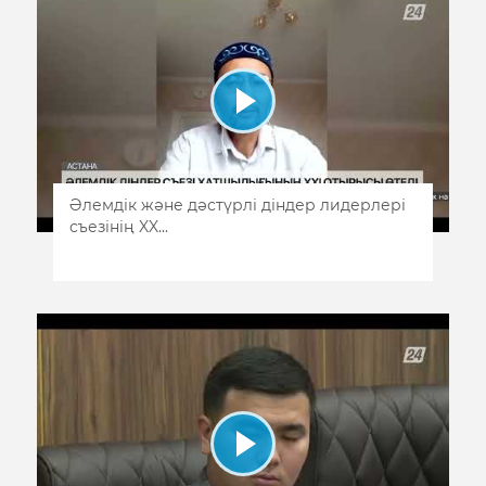
Әлемдік және дәстүрлі діндер лидерлері
съезінің XX...