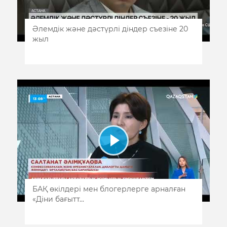
Әлемдік және дәстүрлі діндер съезіне 20
жыл
БАҚ өкілдері мен блогерлерге арналған
«Діни бағытт...