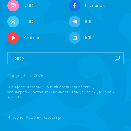
ICIID
Facebook
ICIID
ICIID
Youtube
ICIID
Copyright © 2026
«Конфессияаралық және дінаралық диалогтың
халықаралық орталығы» коммерциялық емес акционерлік
қоғамы
Интернет Решения
құрастырған