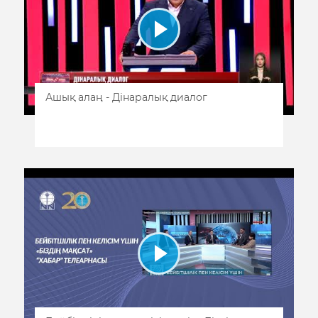
Ашық алаң - Дінаралық диалог