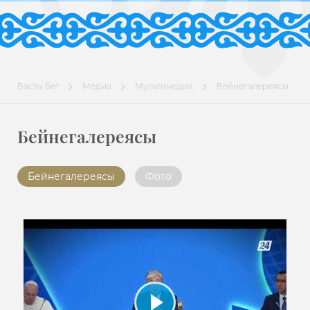
Басты бет
Медиа
Мультимедиа
Бейнегалереясы
Бейнегалереясы
Бейнегалереясы
Фото