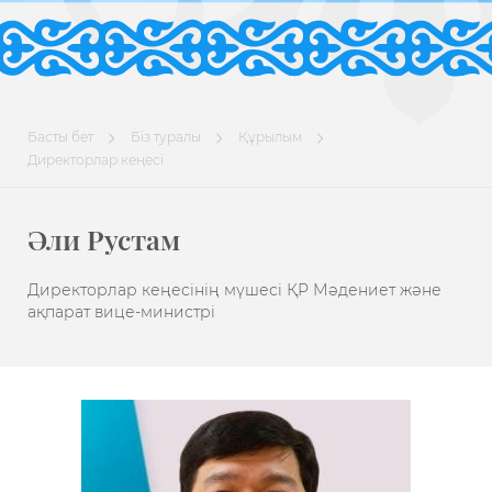
Басты бет
Біз туралы
Құрылым
Директорлар кеңесі
Әли Рустам
Директорлар кеңесінің мүшесі ҚР Мәдениет және
ақпарат вице-министрі