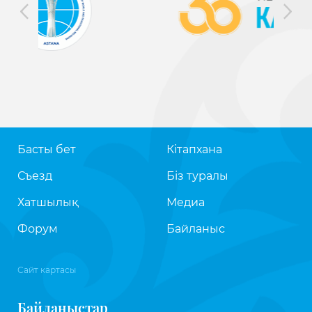
Басты бет
Кітапхана
Съезд
Біз туралы
Хатшылық
Медиа
Форум
Байланыс
Сайт картасы
Байланыстар