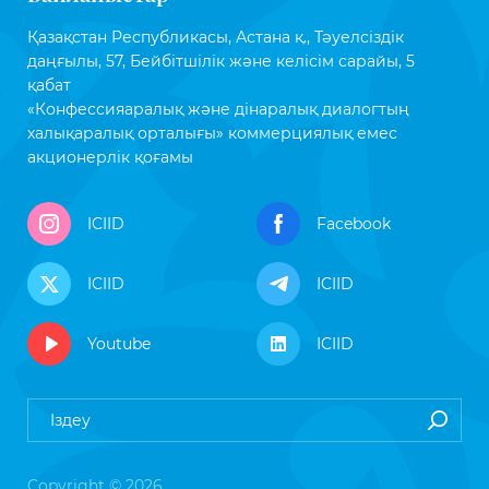
Қазақстан Республикасы, Астана қ., Тәуелсіздік
даңғылы, 57, Бейбітшілік және келісім сарайы, 5
қабат
«Конфессияаралық және дінаралық диалогтың
халықаралық орталығы» коммерциялық емес
акционерлік қоғамы
ICIID
Facebook
ICIID
ICIID
Youtube
ICIID
Copyright © 2026