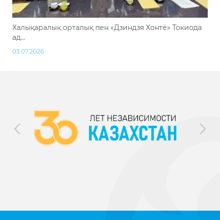
Халықаралық орталық пен «Дзиндзя Хонтё» Токиода
ад...
03.07.2026