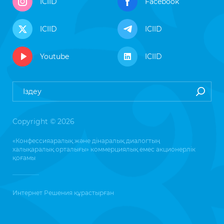
ICIID
Facebook
ICIID
ICIID
Youtube
ICIID
Copyright © 2026
«Конфессияаралық және дінаралық диалогтың
халықаралық орталығы» коммерциялық емес акционерлік
қоғамы
Интернет Решения
құрастырған