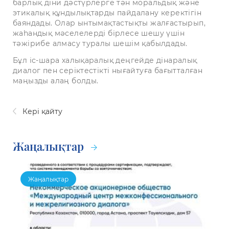
барлық діни дәстүрлерге тән моральдық және
этикалық құндылықтарды пайдалану керектігін
баяндады. Олар ынтымақтастықты жалғастырып,
жаһандық мәселелерді бірлесе шешу үшін
тәжірибе алмасу туралы шешім қабылдады.
Бұл іс-шара халықаралық деңгейде дінаралық
диалог пен серіктестікті нығайтуға бағытталған
маңызды алаң болды.
Кері қайту
Жаңалықтар
Жаңалықтар