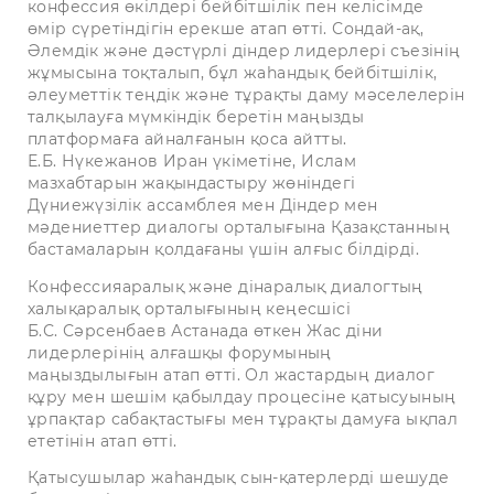
конфессия өкілдері бейбітшілік пен келісімде
өмір сүретіндігін ерекше атап өтті. Сондай-ақ,
Әлемдік және дәстүрлі діндер лидерлері съезінің
жұмысына тоқталып, бұл жаһандық бейбітшілік,
әлеуметтік теңдік және тұрақты даму мәселелерін
талқылауға мүмкіндік беретін маңызды
платформаға айналғанын қоса айтты.
Е.Б. Нүкежанов Иран үкіметіне, Ислам
мазхабтарын жақындастыру жөніндегі
Дүниежүзілік ассамблея мен Діндер мен
мәдениеттер диалогы орталығына Қазақстанның
бастамаларын қолдағаны үшін алғыс білдірді.
Конфессияаралық және дінаралық диалогтың
халықаралық орталығының кеңесшісі
Б.С. Сәрсенбаев Астанада өткен Жас діни
лидерлерінің алғашқы форумының
маңыздылығын атап өтті. Ол жастардың диалог
құру мен шешім қабылдау процесіне қатысуының
ұрпақтар сабақтастығы мен тұрақты дамуға ықпал
ететінін атап өтті.
Қатысушылар жаһандық сын-қатерлерді шешуде