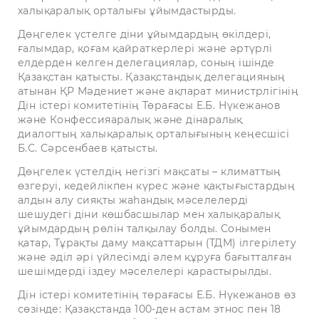
халықаралық орталығы ұйымдастырды.
Дөңгелек үстелге діни ұйымдардың өкілдері,
ғалымдар, қоғам қайраткерлері және әртүрлі
елдерден келген делегациялар, соның ішінде
Қазақстан қатысты. Қазақстандық делегацияның
атынан ҚР Мәдениет және ақпарат министрлігінің
Дін істері комитетінің Төрағасы Е.Б. Нүкежанов
және Конфессияаралық және дінаралық
диалогтың халықаралық орталығының кеңесшісі
Б.С. Сәрсенбаев қатысты.
Дөңгелек үстелдің негізгі мақсаты – климаттың
өзгеруі, кедейлікпен күрес және қақтығыстардың
алдын алу сияқты жаһандық мәселелерді
шешудегі діни көшбасшылар мен халықаралық
ұйымдардың рөлін талқылау болды. Сонымен
қатар, Тұрақты даму мақсаттарын (ТДМ) ілгерілету
және әділ әрі үйлесімді әлем құруға бағытталған
шешімдерді іздеу мәселелері қарастырылды.
Дін істері комитетінің төрағасы Е.Б. Нүкежанов өз
сөзінде: Қазақстанда 100-ден астам этнос пен 18