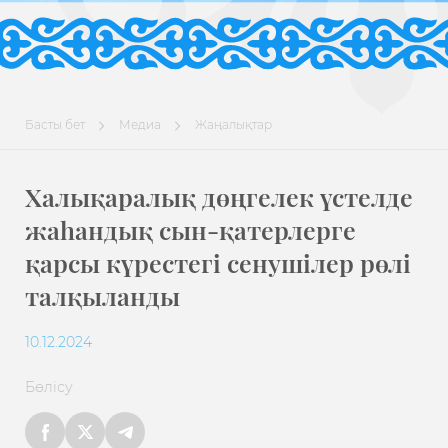
Басты бет
Медиа
Жаңалықтар
Халықаралық дөңгелек үстелде
жаһандық сын-қатерлерге
қарсы күрестегі сенушілер рөлі
талқыланды
10.12.2024
Бөлісу