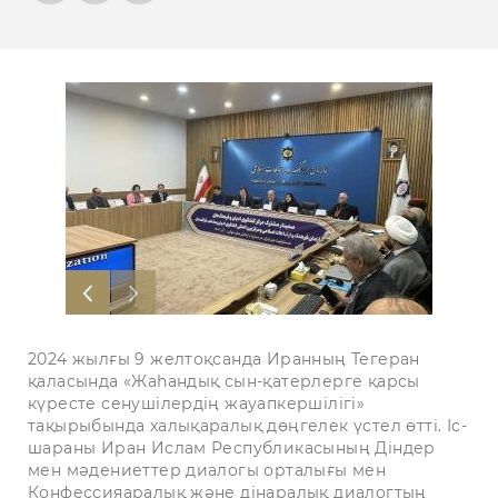
2024 жылғы 9 желтоқсанда Иранның Тегеран
қаласында «Жаһандық сын-қатерлерге қарсы
күресте сенушілердің жауапкершілігі»
тақырыбында халықаралық дөңгелек үстел өтті. Іс-
шараны Иран Ислам Республикасының Діндер
мен мәдениеттер диалогы орталығы мен
Конфессияаралық және дінаралық диалогтың