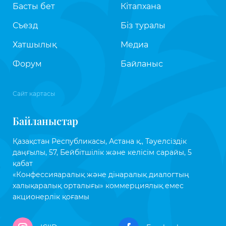
Басты бет
Кітапхана
Съезд
Біз туралы
Хатшылық
Медиа
Форум
Байланыс
Сайт картасы
Байланыстар
Қазақстан Республикасы, Астана қ., Тәуелсіздік
даңғылы, 57, Бейбітшілік және келісім сарайы, 5
қабат
«Конфессияаралық және дінаралық диалогтың
халықаралық орталығы» коммерциялық емес
акционерлік қоғамы