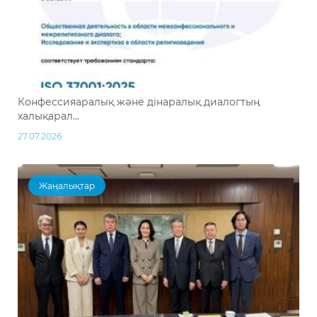
Конфессияаралық және дінаралық диалогтың
халықарал...
27.07.2026
Жаңалықтар