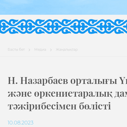
Басты бет
Медиа
Жаңалықтар
Н. Назарбаев орталығы 
және өркениетаралық да
тәжірибесімен бөлісті
10.08.2023