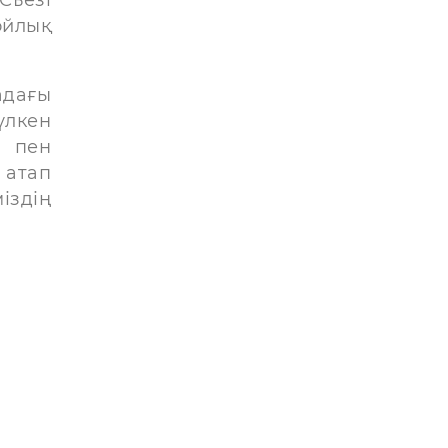
ойлық
адағы
үлкен
қ пен
 атап
іздің