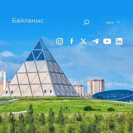
Байланыс
қаз