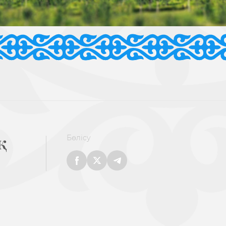
қ
Бөлісу