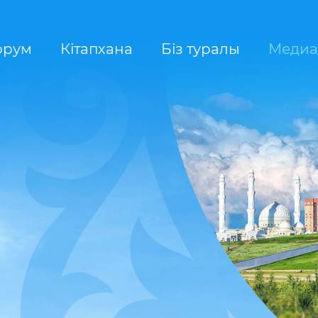
орум
Кітапхана
Біз туралы
Медиа