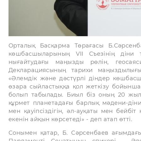
Орталық Басқарма Төрағасы Б.Сәрсенб
көшбасшыларының VII Съезінің діни т
нығайтудағы маңызды рөлін, геосаяс
Декларациясының тарихи маңыздылығы
«Әлемдік және дәстүрлі діндер көшбас
өзара сыйластыққа қол жеткізу бойынша
болып табылады. Биыл біз оның 20 жылд
құрмет планетадағы барлық мәдени-діни
мен қауіпсіздігін, әл-ауқаты мен бейбіт
екенін айқын көрсетеді» - деп атап өтті.
Сонымен қатар, Б. Сәрсенбаев ағымдағ
Парламенті Сенатының спикері – Әле