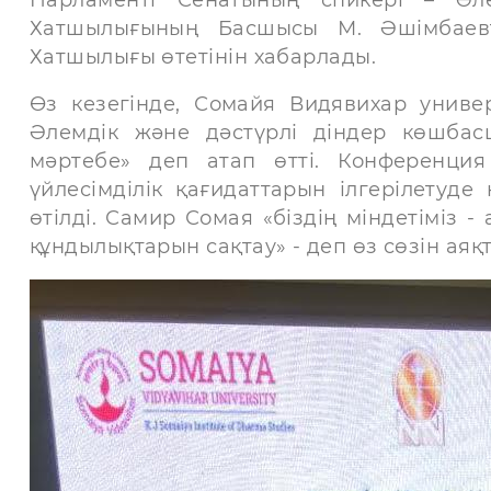
Хатшылығының Басшысы М. Әшімбаевт
Хатшылығы өтетінін хабарлады.
Өз кезегінде, Сомайя Видявихар униве
Әлемдік және дәстүрлі діндер көшбас
мәртебе» деп атап өтті. Конференци
үйлесімділік қағидаттарын ілгерілетуд
өтілді. Самир Сомая «біздің міндетіміз - 
құндылықтарын сақтау» - деп өз сөзін аяқт