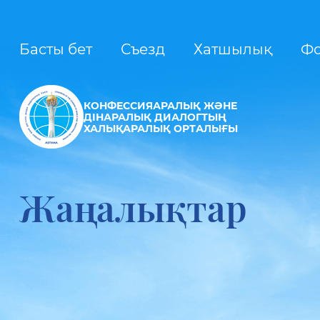
Басты бет
Съезд
Хатшылық
Ф
КОНФЕССИЯАРАЛЫҚ ЖӘНЕ
ДІНАРАЛЫҚ ДИАЛОГТЫҢ
ХАЛЫҚАРАЛЫҚ ОРТАЛЫҒЫ
Жаңалықтар