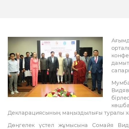
Ағымд
орта
конф
дамы
сапары
Мумб
Видя
бірл
көшб
Декларациясының маңыздылығы туралы хал
Дөңгелек үстел жұмысына Сомайя Видя