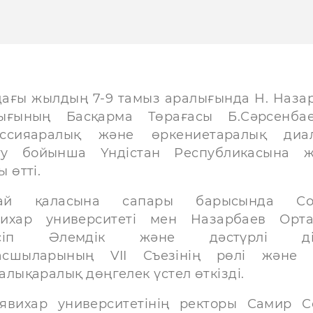
ағы жылдың 7-9 тамыз аралығында Н. Наза
лығының Басқарма Төрағасы Б.Сәрсенба
ессияаралық және өркениетаралық диа
ту бойынша Үндістан Республикасына 
 өтті.
ай қаласына сапары барысында Со
вихар университеті мен Назарбаев Орт
есіп Әлемдік және дәстүрлі ді
асшыларының VII Съезінің рөлі және 
ықаралық дөңгелек үстел өткізді.
вихар университетінің ректоры Самир С