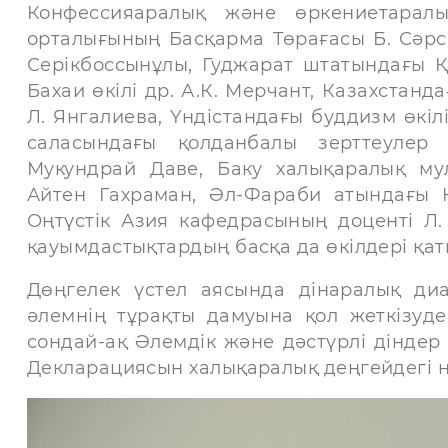
Конфессияаралық және өркениетарал
орталығының Басқарма Төрағасы Б. Сәрсе
Серікбоссынұлы, Гуджарат штатындағы Қ
Бахаи өкілі др. А.К. Мерчант, Казахстан
Л. Янгалиева, Үндістандағы буддизм өкіл
саласындағы қолданбалы зерттеулер
Мукундрай Даве, Баку халықаралық мул
Айтен Гахраман, Әл-Фараби атындағы 
Оңтүстік Азия кафедрасының доценті Л.
қауымдастықтардың басқа да өкілдері қат
Дөңгелек үстел аясында дінаралық диа
әлемнің тұрақты дамуына қол жеткізуд
сондай-ақ Әлемдік және дәстүрлі дінде
Декларациясын халықаралық деңгейдегі н