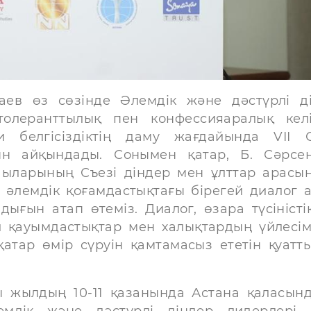
аев өз сөзінде Әлемдік және дәстүрлі д
олеранттылық пен конфессияаралық келі
и белгісіздіктің даму жағдайында VII 
н айқындады. Сонымен қатар, Б. Сәрсе
шыларының Съезі діндер мен ұлттар арасы
 әлемдік қоғамдастықтағы бірегей диалог 
ығын атап өтеміз. Диалог, өзара түсіністі
 қауымдастықтар мен халықтардың үйлесімд
 қатар өмір сүруін қамтамасыз ететін қуатт
ы жылдың 10-11 қазанында Астана қаласын
мдік және дәстүрлі діндер лидерлері 