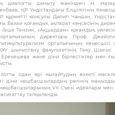
ық диалогты дамыту жөніндегі Н. Наза
нбаев, ҚР Үндістандағы Елшілігінің Кеңесші
Р құрметті консулы Дилип Чандан, Үндіста
дағы Бахаи қоғамдық ақпарат кеңсесінің дире
і Геше Тензин, «Ақшардам» қоғамдық үйлесім
 орталығының директоры Проф. Джайот
ьтикультурализм орталығының кеңесшісі 
ҚҰУ шығыстану факультетінің Таяу Шығыс
 Ерекешева және діни бірлестіктер мен ғ
ысты.
логты одан әрі нығайтудың өзекті мәселе
егі діни көшбасшылардың рөлінің маңызды
р көшбасшыларының VII Съезі идеялары мен
асихаттау талқыланды.