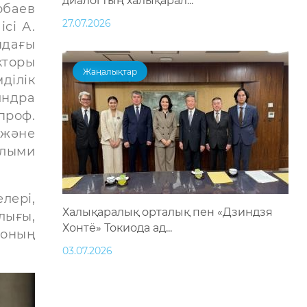
диалогтың халықарал...
рбаев
27.07.2026
сі А.
ндағы
кторы
Жаңалықтар
ділік
индра
проф.
 және
ылыми
лері,
Халықаралық орталық пен «Дзиндзя
лығы,
Хонтё» Токиода ад...
 оның
03.07.2026