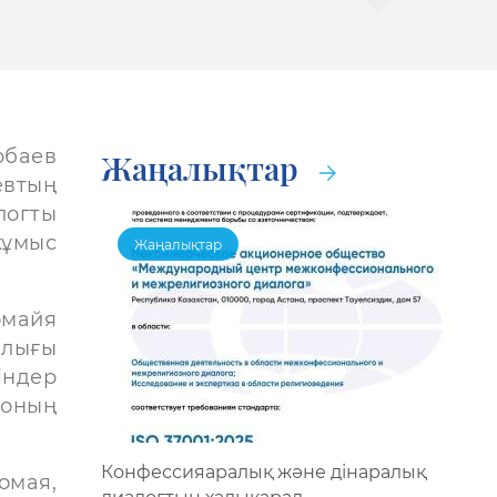
рбаев
Жаңалықтар
евтың
логты
жұмыс
Жаңалықтар
майя
алығы
ндер
оның
Конфессияаралық және дінаралық
омая,