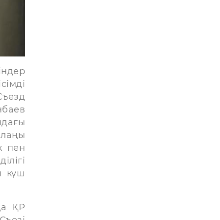
індер
сімді
Съезд
нбаев
ндағы
алаңы
к пен
ілігі
ы күш
да ҚР
Съезі