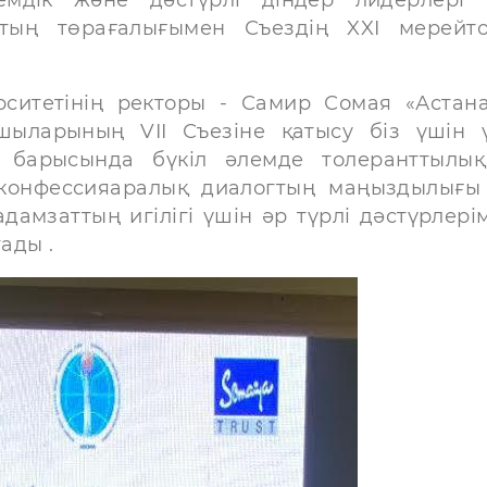
ың төрағалығымен Съездің XXI мерейт
рситетінің ректоры - Самир Сомая «Астан
шыларының VII Съезіне қатысу біз үшін 
я барысында бүкіл әлемде толеранттылы
е конфессияаралық диалогтың маңыздылығы
адамзаттың игілігі үшін әр түрлі дәстүрлерім
ады .