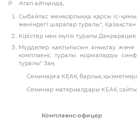
Р Атап айтқанда,
Сыбайлас жемқорлыққа қарсы іс-қимыл
жөніндегі шаралар туралы", Қазақста
Кірістер мен мүлік туралы Декрарация
Мүдделер қақтығысын анықтау және 
комплаенс туралы нормаларды синфро
туралы" Заң
Семинарға КЕАҚ барлық қызметкерле
Семинар материалдары КЕАҚ сайтынд
Комплаенс-офицер Ш.