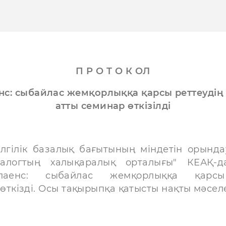
П Р О Т О К ОЛ
нс: сыбайлас жемқорлыққа қарсы реттеуді
атты семинар өткізілді
 базалық бағытының міндетін орындау м
алогтың халықаралық орталығы" КЕАҚ-д
мплаенс: сыбайлас жемқорлыққа қа
ткізді. Осы тақырыпқа қатысты нақты мәсе