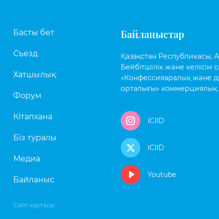
Байланыстар
Басты бет
Съезд
Қазақстан Республикасы, Аст
Бейбітшілік және келісім с
Хатшылық
«Конфессияаралық және д
орталығы» коммерциялық 
Форум
Кітапхана
ICIID
Біз туралы
ICIID
Медиа
Youtube
Байланыс
Сайт картасы