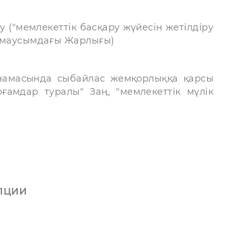
("мемлекеттік басқару жүйесін жетілдіру
0 маусымдағы Жарлығы)
ңнамасында сыбайлас жемқорлыққа қарсы
ғамдар туралы" Заң, "мемлекеттік мүлік
ПЦИИ