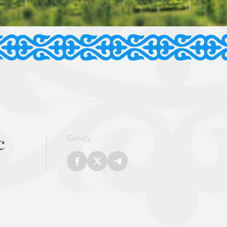
с
Бөлісу