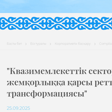
Басты бет
Біз туралы
Корпоративтік басқару
Complian
"Квазимемлекеттік сект
жемқорлыққа қарсы ретт
трансформациясы"
25.09.2025