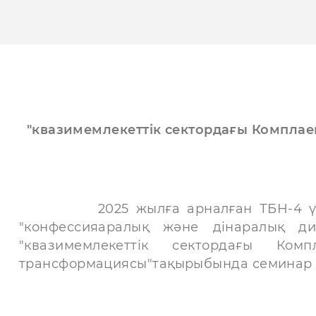
"квазимемлекеттік сектордағы Комплае
2025 жылға арналған ТБН-4 үлгілік
"конфессияаралық және дінаралық ди
"квазимемлекеттік сектордағы Ко
трансформациясы"тақырыбында семинар ө