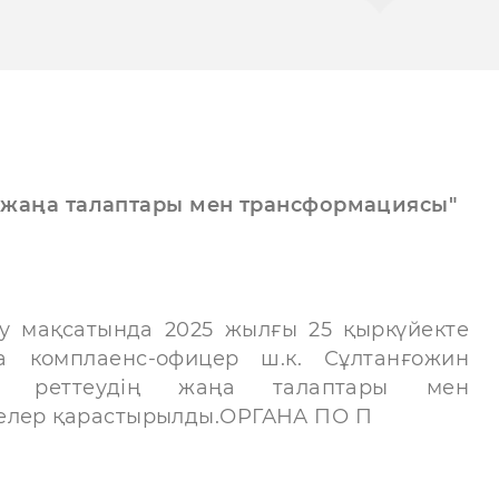
ң жаңа талаптары мен трансформациясы"
ақсатында 2025 жылғы 25 қыркүйекте
а комплаенс-офицер ш.к. Сұлтанғожин
рсы реттеудің жаңа талаптары мен
лелер қарастырылды.ОРГАНА ПО П