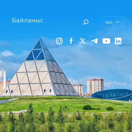
Байланыс
қаз