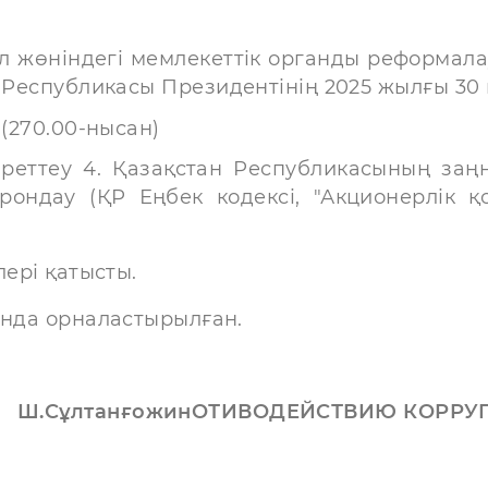
 жөніндегі мемлекеттік органды реформалау 
н Республикасы Президентінің 2025 жылғы 3
 (270.00-нысан)
реттеу 4. Қазақстан Республикасының за
ндау (ҚР Еңбек кодексі, "Акционерлік қо
рі қатысты.
а орналастырылған.
СұлтанғожинОТИВОДЕЙСТВИЮ
КОРРУ