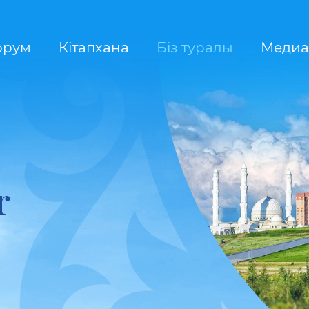
орум
Кітапхана
Біз туралы
Медиа
r