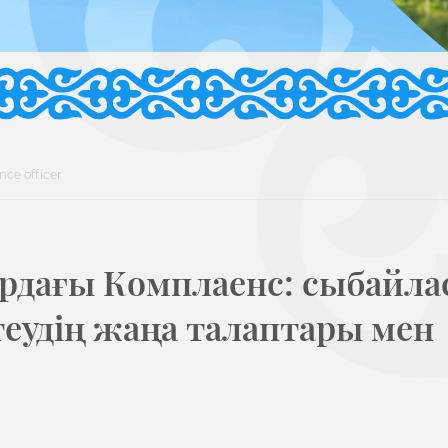
ce officer
ордағы Комплаенс: сыбайла
еудің жаңа талаптары мен