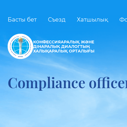
Басты бет
Съезд
Хатшылық
Ф
КОНФЕССИЯАРАЛЫҚ ЖӘНЕ
ДІНАРАЛЫҚ ДИАЛОГТЫҢ
ХАЛЫҚАРАЛЫҚ ОРТАЛЫҒЫ
Compliance office