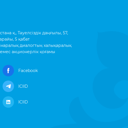
ана қ., Тәуелсіздік даңғылы, 57,
арайы, 5 қабат
інаралық диалогтың халықаралық
емес акционерлік қоғамы
Facebook
ICIID
ICIID