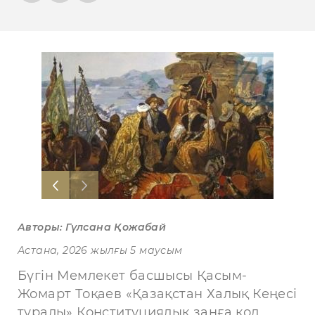
Авторы: Гүлсана
Қ
ожабай
Астана, 2026 жылғы 5 маусым
Бүгін Мемлекет басшысы Қасым-
Жомарт Тоқаев «Қазақстан Халық Кеңесі
туралы» Конституциялық заңға қол