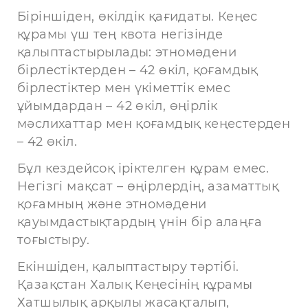
Біріншіден, өкілдік қағидаты. Кеңес
құрамы үш тең квота негізінде
қалыптастырылады: этномәдени
бірлестіктерден – 42 өкіл, қоғамдық
бірлестіктер мен үкіметтік емес
ұйымдардан – 42 өкіл, өңірлік
мәслихаттар мен қоғамдық кеңестерден
– 42 өкіл.
Бұл кездейсоқ іріктелген құрам емес.
Негізгі мақсат – өңірлердің, азаматтық
қоғамның және этномәдени
қауымдастықтардың үнін бір алаңға
тоғыстыру.
Екіншіден, қалыптастыру тәртібі.
Қазақстан Халық Кеңесінің құрамы
Хатшылық арқылы жасақталып,