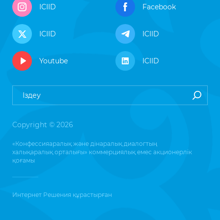
ICIID
Facebook
ICIID
ICIID
Youtube
ICIID
Copyright © 2026
«Конфессияаралық және дінаралық диалогтың
халықаралық орталығы» коммерциялық емес акционерлік
қоғамы
Интернет Решения
құрастырған