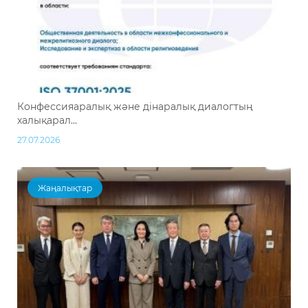
Конфессияаралық және дінаралық диалогтың
халықарал...
27.07.2026
Жаңалықтар