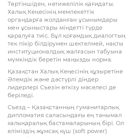
Төртіншіден, нәтижелілік қағидаты.
Халық Кеңесінің мемлекеттік
органдарға жолданған ұсынымдары
мен ұсыныстары міндетті түрде
қаралуға тиіс. Бұл қоғамдық диалогтың
тек пікір білдірумен шектелмей, нақты
институционалдық жалғасын табуына
мүмкіндік беретін маңызды норма.
Қазақстан Халық Кеңесінің құзыретіне
Әлемдік және дәстүрлі діндер
лидерлері Съезін өткізу мәселесі де
беріледі.
Съезд – Қазақстанның гуманитарлық
дипломатия саласындағы ең танымал
халықаралық бастамаларының бірі. Ол
еліміздің жұмсақ күш (soft power)