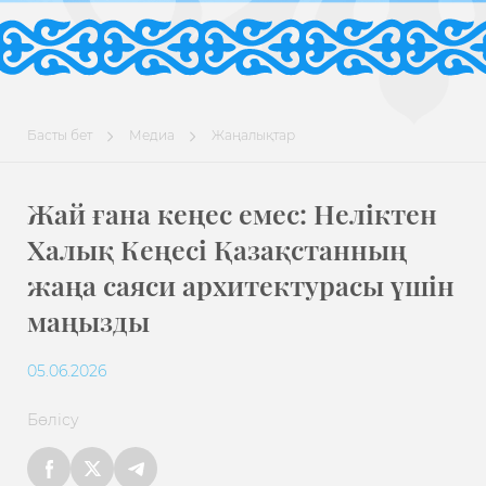
Басты бет
Медиа
Жаңалықтар
Жай ғана кеңес емес: Неліктен
Халық Кеңесі Қазақстанның
жаңа саяси архитектурасы үшін
маңызды
05.06.2026
Бөлісу