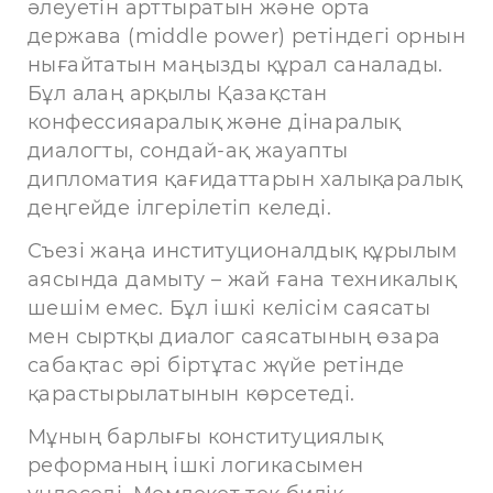
әлеуетін арттыратын және орта
держава (middle power) ретіндегі орнын
нығайтатын маңызды құрал саналады.
Бұл алаң арқылы Қазақстан
конфессияаралық және дінаралық
диалогты, сондай-ақ жауапты
дипломатия қағидаттарын халықаралық
деңгейде ілгерілетіп келеді.
Съезі жаңа институционалдық құрылым
аясында дамыту – жай ғана техникалық
шешім емес. Бұл ішкі келісім саясаты
мен сыртқы диалог саясатының өзара
сабақтас әрі біртұтас жүйе ретінде
қарастырылатынын көрсетеді.
Мұның барлығы конституциялық
реформаның ішкі логикасымен