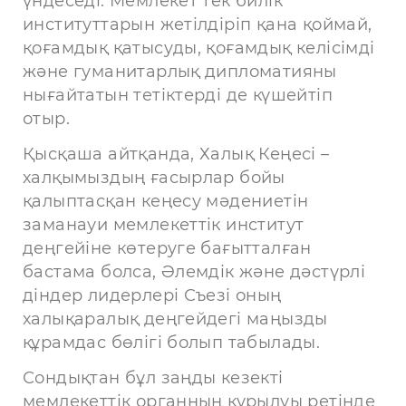
үндеседі. Мемлекет тек билік
институттарын жетілдіріп қана қоймай,
қоғамдық қатысуды, қоғамдық келісімді
және гуманитарлық дипломатияны
нығайтатын тетіктерді де күшейтіп
отыр.
Қысқаша айтқанда, Халық Кеңесі –
халқымыздың ғасырлар бойы
қалыптасқан кеңесу мәдениетін
заманауи мемлекеттік институт
деңгейіне көтеруге бағытталған
бастама болса, Әлемдік және дәстүрлі
діндер лидерлері Съезі оның
халықаралық деңгейдегі маңызды
құрамдас бөлігі болып табылады.
Сондықтан бұл заңды кезекті
мемлекеттік органның құрылуы ретінде