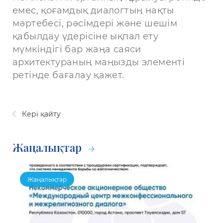
емес, қоғамдық диалогтың нақты
мәртебесі, рәсімдері және шешім
қабылдау үдерісіне ықпал ету
мүмкіндігі бар жаңа саяси
архитектураның маңызды элементі
ретінде бағалау қажет.
Кері қайту
Жаңалықтар
Жаңалықтар