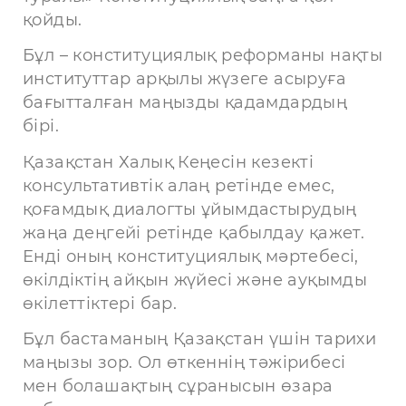
қойды.
Бұл – конституциялық реформаны нақты
институттар арқылы жүзеге асыруға
бағытталған маңызды қадамдардың
бірі.
Қазақстан Халық Кеңесін кезекті
консультативтік алаң ретінде емес,
қоғамдық диалогты ұйымдастырудың
жаңа деңгейі ретінде қабылдау қажет.
Енді оның конституциялық мәртебесі,
өкілдіктің айқын жүйесі және ауқымды
өкілеттіктері бар.
Бұл бастаманың Қазақстан үшін тарихи
маңызы зор. Ол өткеннің тәжірибесі
мен болашақтың сұранысын өзара