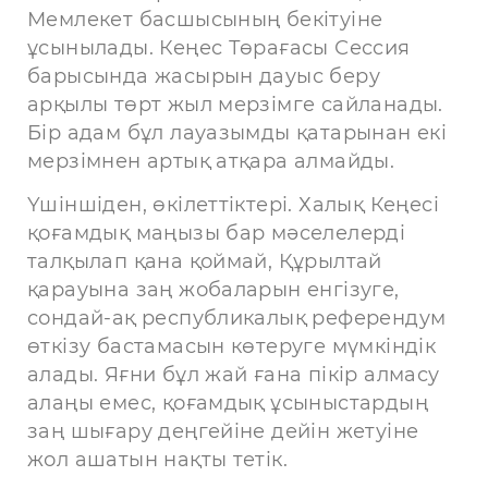
Мемлекет басшысының бекітуіне
ұсынылады. Кеңес Төрағасы Сессия
барысында жасырын дауыс беру
арқылы төрт жыл мерзімге сайланады.
Бір адам бұл лауазымды қатарынан екі
мерзімнен артық атқара алмайды.
Үшіншіден, өкілеттіктері. Халық Кеңесі
қоғамдық маңызы бар мәселелерді
талқылап қана қоймай, Құрылтай
қарауына заң жобаларын енгізуге,
сондай-ақ республикалық референдум
өткізу бастамасын көтеруге мүмкіндік
алады. Яғни бұл жай ғана пікір алмасу
алаңы емес, қоғамдық ұсыныстардың
заң шығару деңгейіне дейін жетуіне
жол ашатын нақты тетік.