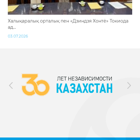
Халықаралық орталық пен «Дзиндзя Хонтё» Токиода
ад...
03.07.2026