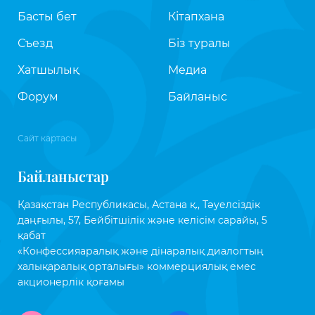
Басты бет
Кітапхана
Съезд
Біз туралы
Хатшылық
Медиа
Форум
Байланыс
Сайт картасы
Байланыстар
Қазақстан Республикасы, Астана қ., Тәуелсіздік
даңғылы, 57, Бейбітшілік және келісім сарайы, 5
қабат
«Конфессияаралық және дінаралық диалогтың
халықаралық орталығы» коммерциялық емес
акционерлік қоғамы