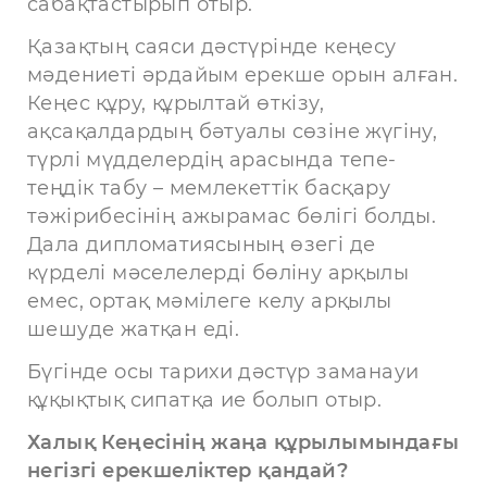
сабақтастырып отыр.
Қазақтың саяси дәстүрінде кеңесу
мәдениеті әрдайым ерекше орын алған.
Кеңес құру, құрылтай өткізу,
ақсақалдардың бәтуалы сөзіне жүгіну,
түрлі мүдделердің арасында тепе-
теңдік табу – мемлекеттік басқару
тәжірибесінің ажырамас бөлігі болды.
Дала дипломатиясының өзегі де
күрделі мәселелерді бөліну арқылы
емес, ортақ мәмілеге келу арқылы
шешуде жатқан еді.
Бүгінде осы тарихи дәстүр заманауи
құқықтық сипатқа ие болып отыр.
Халық Кеңесінің жаңа құрылымындағы
негізгі ерекшеліктер қандай?