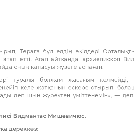
ырып, Төраға бұл елдің өкілдері Орталықты
тап өтті. Атап айтқанда, архиепископ Ви
айда оның қатысуы жүзеге аспаған.
рі туралы болжам жасағым келмейді, 
кеңейіп келе жатқанын ескере отырып, бола
лады деп шын жүректен үміттенемін», — деп
рналисі Видмантас Мишевичюс.
сқа дереккөз: