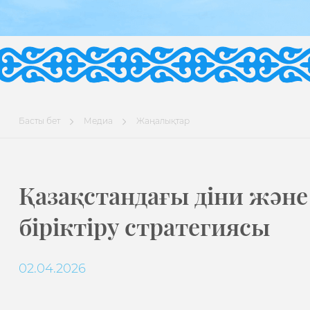
Басты бет
Медиа
Жаңалықтар
Қазақстандағы діни жән
біріктіру стратегиясы
02.04.2026