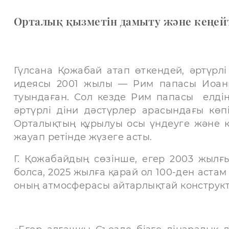
Орталық қызметін дамыту және кеңей
Гүлсана Қожабай атап өткендей, әртүрлі 
идеясы 2001 жылы — Рим папасы Иоанн 
туындаған. Сол кезде Рим папасы елдің
әртүрлі діни дәстүрлер арасындағы көпі
Орталықтың құрылуы осы үндеуге және к
жауап ретінде жүзеге асты.
Г. Қожабайдың сөзінше, егер 2003 жылғы
болса, 2025 жылға қарай ол 100-ден астам
оның атмосферасы айтарлықтай конструкти