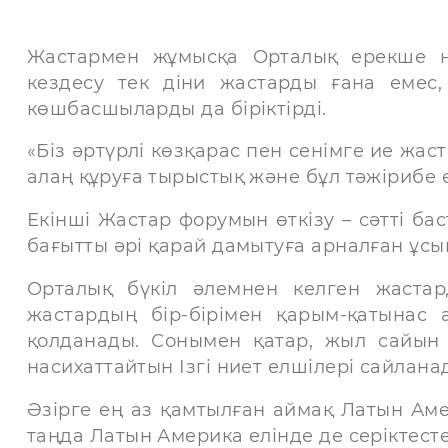
Жастармен жұмысқа Орталық ерекше н
кездесу тек діни жастарды ғана емес
көшбасшыларды да біріктірді.
«Біз әртүрлі көзқарас пен сенімге ие жа
алаң құруға тырыстық және бұл тәжірибе өт
Екінші Жастар форумын өткізу – сәтті ба
бағытты әрі қарай дамытуға арналған ұс
Орталық бүкіл әлемнен келген жаста
жастардың бір-бірімен қарым-қатынас 
қолданады. Сонымен қатар, жыл сайын
насихаттайтын Ізгі ниет елшілері сайлана
Әзірге ең аз қамтылған аймақ Латын Аме
таңда Латын Америка елінде де серіктесте