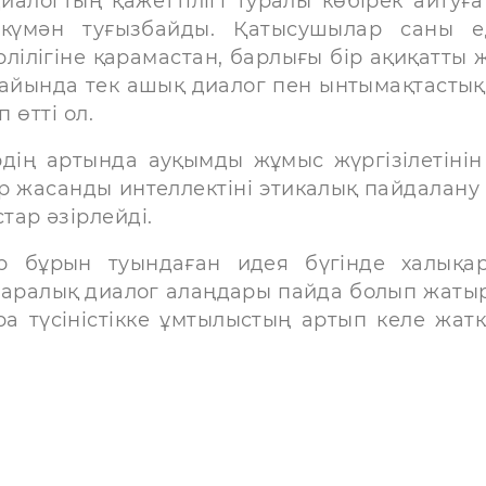
иалогтың қажеттілігі туралы көбірек айтуға
 күмән туғызбайды. Қатысушылар саны е
лілігіне қарамастан, барлығы бір ақиқатты 
ғдайында тек ашық диалог пен ынтымақтастық
 өтті ол.
рдің артында ауқымды жұмыс жүргізілетінін
ар жасанды интеллектіні этикалық пайдалану
тар әзірлейді.
 бұрын туындаған идея бүгінде халықа
наралық диалог алаңдары пайда болып жатыр
ра түсіністікке ұмтылыстың артып келе жат