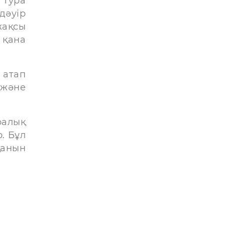
 тура
дәуір
жақсы
 қана
 атап
 және
ралық
. Бұл
қанын