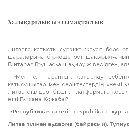
Халықаралық ынтымақтастық
Литваға қатысты сұраққа жауап бере от
шараларына бірнеше рет шақырылғанын а
Гинтарас Грушасқа шақыру жіберілген, ал
«Мен ол тараптың қатыспау себепте
қатысушылар мен серіктестердің үнемі 
Литва өкілдері біздің платформаға қосы
өтті Гүлсана Қожабай.
«Республика» газеті – respublika.lt жу
Литва тілінен аударма (бейресми). Түпнұ