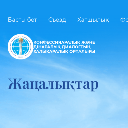
Басты бет
Съезд
Хатшылық
Ф
КОНФЕССИЯАРАЛЫҚ ЖӘНЕ
ДІНАРАЛЫҚ ДИАЛОГТЫҢ
ХАЛЫҚАРАЛЫҚ ОРТАЛЫҒЫ
Жаңалықтар