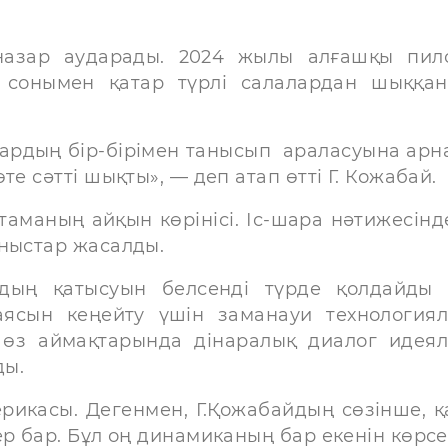
азар аударады. 2024 жылы алғашқы пил
, сонымен қатар түрлі салалардан шыққа
стардың бір-бірімен танысып араласуына арн
е сәтті шықты», — деп атап өтті Г. Кожабай.
стаманың айқын көрінісі. Іс-шара нәтижесінд
ыныстар жасалды.
рдың қатысуын белсенді түрде қолдайды
аясын кеңейту үшін заманауи технология
 өз аймақтарында дінаралық диалог идея
ды.
рикасы. Дегенмен, Г.Қожабайдың сөзінше, қа
р бар. Бұл оң динамиканың бар екенін көрсе