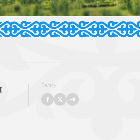
ы
Бөлісу