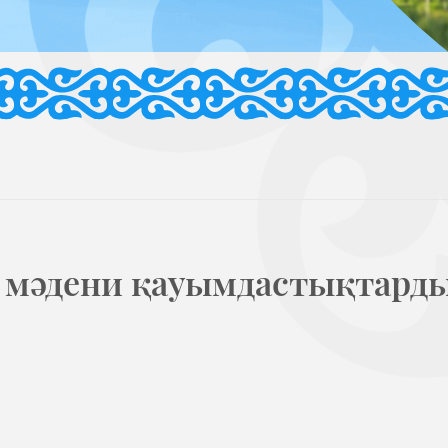
е мәдени қауымдастықтард