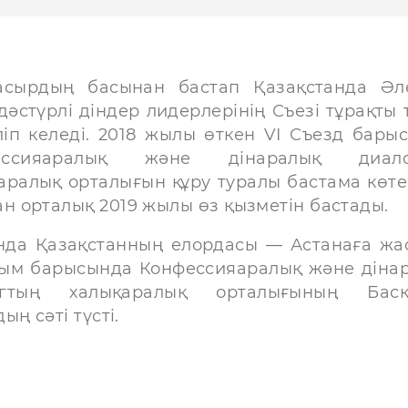
асырдың басынан бастап Қазақстанда Әл
дәстүрлі діндер лидерлерінің Съезі тұрақты 
іліп келеді. 2018 жылы өткен VI Съезд бары
ессияаралық және дінаралық диало
аралық орталығын құру туралы бастама көтер
ан орталық 2019 жылы өз қызметін бастады.
да Қазақстанның елордасы — Астанаға жа
ым барысында Конфессияаралық және діна
огтың халықаралық орталығының Басқ
ң сәті түсті.