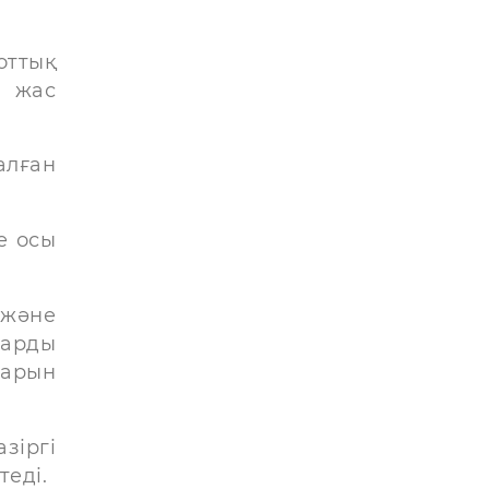
оттық
н жас
алған
е осы
 және
ларды
ларын
зіргі
теді.