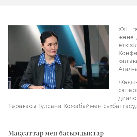
XXI ғ
және 
өткіз
Конф
халық
Аталғ
Жақын
сапар
диал
Төрағасы Гүлсана Қожабаймен сұхбаттасуды
Мақсаттар мен басымдықтар