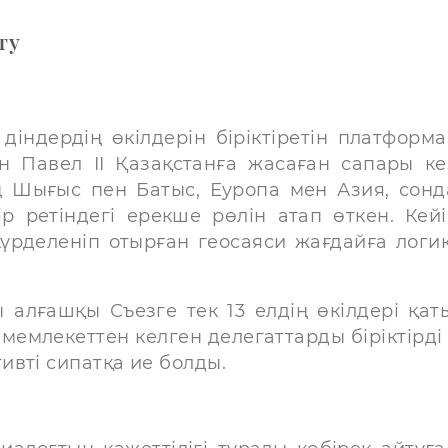
ту
діндердің өкілдерін біріктіретін платформа
Павел II Қазақстанға жасаған сапары ке
 Шығыс пен Батыс, Еуропа мен Азия, сонд
р ретіндегі ерекше рөлін атап өткен. Кейі
үрделеніп отырған геосаяси жағдайға логи
 алғашқы Съезге тек 13 елдің өкілдері қат
 мемлекеттен келген делегаттарды біріктірді
вті сипатқа ие болды.