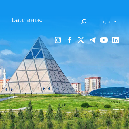
Байланыс
қаз