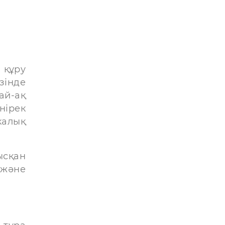
 құру
зінде
ай-ақ
нірек
калық
ысқан
 және