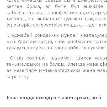
«Егер алғашқы Съезде бізге дінаралық д
келген болса, ал бүгін бұл ешкімде
көбейгеніне және конфессиялардың әртүр
түсінеді, ол - жаһандық тұрақсыздық жа
оң өзгерістерге жеткізе алады», — деп атап
Г. Қожабай сондай-ақ мұндай кездесуле
өтті. Атап айтқанда, діни көшбасшы топт
тұрақты даму мәселелері бойынша ұсыныс
Оның сөзінше, шамамен ширек ғасыр
танымалдыққа ие болды. Әлемде жаңа ді
өз кезегінде ынтымақтастыққа және өза
көрсетеді.
Болашаққа көзқарас: жастардың рөлі