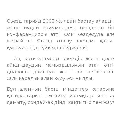
Съезд
тарихы
2003 жылдан бастау алады.
және иудей қауымдастық өкілдерін бір
конференциясы өтті. Осы кездесуде әл
жинайтын Съезд өткізу шешімі қабы
қыркүйегінде ұйымдастырылды.
Ал, қатысушылар әлемдік және дәстүрл
айқындаудың маңыздылығын атап өтті.
диалогты дамытуға және қол жеткізілге
халықаралық алаң құру ұсынылды.
Бұл алаңның басты міндеттер қатарына б
қағидаттарын нығайту, халықтар мен әр
дамыту, сондай-ақ дінді қақтығыс пен жа