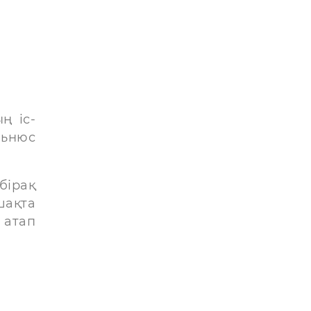
ң іс-
льнюс
бірақ
шақта
 атап