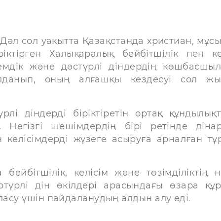
 Дәл сол уақытта Қазақстанда христиан, мұс
іктірген Халықаралық бейбітшілік пен ке
емдік және дәстүрлі діндердің көшбасшы
лданып, оның алғашқы кездесуі сол ж
і діндерді біріктіретін ортақ құндылық
 Негізгі шешімдердің бірі ретінде діна
н келісімдерді жүзеге асыруға арналған тұ
ейбітшілік, келісім және төзімділіктің не
түрлі дін өкілдері арасындағы өзара құр
уласу үшін пайдаланудың алдын алу еді.