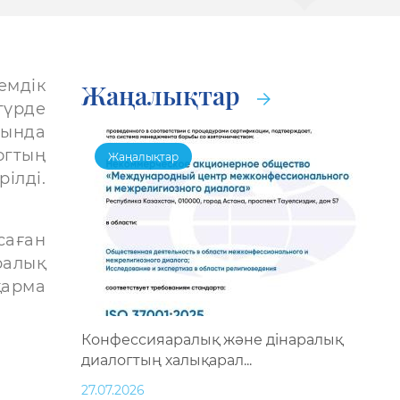
емдік
Жаңалықтар
түрде
сында
гтың
Жаңалықтар
ілді.
саған
ралық
арма
Конфессияаралық және дінаралық
диалогтың халықарал...
27.07.2026