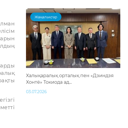
Жаңалықтар
ылман
лісім
ларын
ылдың
тарды
ралық
Халықаралық орталық пен «Дзиндзя
рақты
Хонтё» Токиода ад...
03.07.2026
гізгі
метті