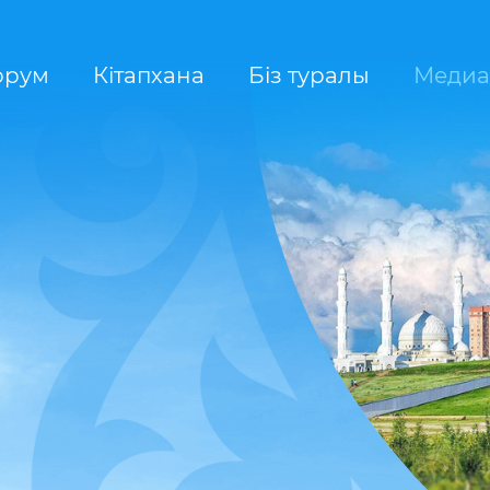
орум
Кітапхана
Біз туралы
Медиа