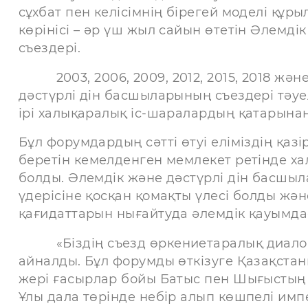
сұхбат пен келісімнің бірегей моделі құры
көрінісі – әр үш жыл сайын өтетін Әлемд
съездері.
2003, 2006, 2009, 2012, 2015, 2018 жән
дәстүрлі дін басшыларының съездері тәуел
ірі халықаралық іс-шаралардың қатарына
Бұл форумдардың сәтті өтуі еліміздің қаз
беретін кемелденген мемлекет ретінде х
болды. Әлемдік және дәстүрлі дін басшыл
үдерісіне қосқан қомақты үлесі болды және
қағидаттарын нығайтуда әлемдік қауымд
«Біздің съезд өркениетаралық диалог 
айналды. Бұл форумды өткізуге Қазақстан
жері ғасырлар бойы Батыс пен Шығыстың 
Ұлы дала төрінде небір алып көшпелі имп