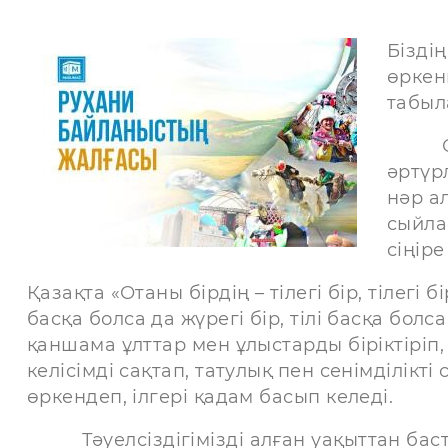
Бізді
өркен
табыл
Осы т
әртүр
нәр а
сыйла
сіңіре
Қазақта «Отаны бірдің – тілегі бір, тілегі 
басқа болса да жүрегі бір, тілі басқа болса
қаншама ұлттар мен ұлыстарды біріктіріп,
келісімді сақтап, татулық пен сенімділікті
өркендеп, ілгері қадам басып келеді.
Тәуелсіздігімізді алған уақыттан баст