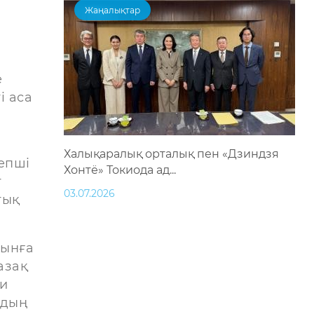
Жаңалықтар
е
і аса
Халықаралық орталық пен «Дзиндзя
епші
Хонтё» Токиода ад...
т
03.07.2026
тық
иынға
азақ
ни
рдың