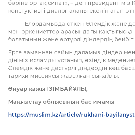
бәріне ортақ сипат», – деп президентімі
констуктивті диалог алаңы екенін атап өтті
Елордамызда өткен Әлемдік және дәстүр
мен өркениеттер арасындағы қақтығысқа қ
болатынын және әртүрлі діндердің бейбіт
Ерте заманнан сайын даламыз діндер мен
дініміз исламды ұстанып, өзіндік мәдени
Әлемдік және дәстүрлі діндердің көшбас
тарихи миссиясы жазылған сыңайлы.
Әнуар қажы ІЗІМБАЙҰЛЫ,
Маңғыстау облысының бас имамы
https://muslim.kz/article/rukhani-bayilanys