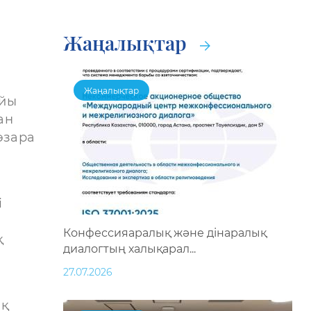
Жаңалықтар
Жаңалықтар
ойы
ан
өзара
і
Конфессияаралық және дінаралық
қ
диалогтың халықарал...
27.07.2026
ық