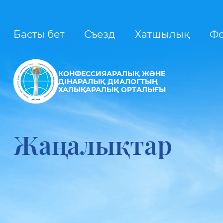
Басты бет
Съезд
Хатшылық
Ф
КОНФЕССИЯАРАЛЫҚ ЖӘНЕ
ДІНАРАЛЫҚ ДИАЛОГТЫҢ
ХАЛЫҚАРАЛЫҚ ОРТАЛЫҒЫ
Жаңалықтар