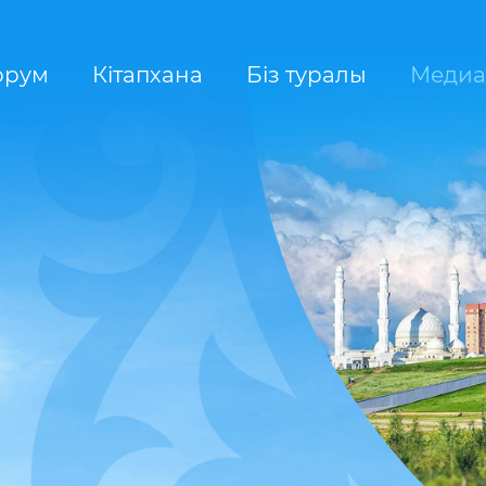
орум
Кітапхана
Біз туралы
Медиа