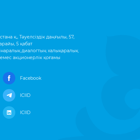
ана қ., Тәуелсіздік даңғылы, 57,
арайы, 5 қабат
інаралық диалогтың халықаралық
емес акционерлік қоғамы
Facebook
ICIID
ICIID