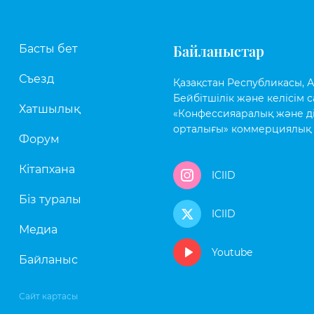
Байланыстар
Басты бет
Съезд
Қазақстан Республикасы, Аст
Бейбітшілік және келісім с
Хатшылық
«Конфессияаралық және д
орталығы» коммерциялық 
Форум
Кітапхана
ICIID
Біз туралы
ICIID
Медиа
Youtube
Байланыс
Сайт картасы