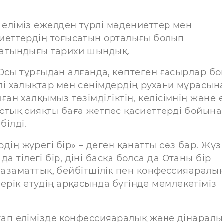
ң еліміз ежелден түрлі мәдениеттер мен
иеттердің тоғысатын орталығы болып
атындығы тарихи шындық.
ұрғыдан алғанда, көптеген ғасырлар б
лі халықтар мен сенімдердің рухани мұрасын
лған халқымыз төзімділіктің, келісімнің және 
стық сияқты баға жетпес қасиеттерді бойына
 білді.
бірдің жүрегі бір» – деген қанатты сөз бар. Жүз
 да тілегі бір, діні басқа болса да Отаны бір
 азаматтық, бейбітшілік пен конфессияаралы
 серік етудің арқасында бүгінде мемлекетіміз
ап елімізде конфессияаралық және дінарал