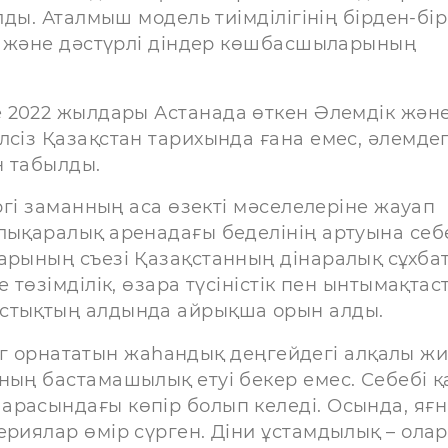
лды. Аталмыш модель тиімділігінің бірден-бір
ік және дәстүрлі діндер көшбасшыларының
е 2022 жылдары Астанада өткен Әлемдік жән
сіз Қазақстан тарихында ғана емес, әлемдег
н табылды.
іргі заманның аса өзекті мәселелеріне жауап
алықаралық аренадағы беделінің артуына себ
арының съезі Қазақстанның дінаралық сұхба
 төзімділік, өзара түсіністік пен ынтымақтас
астықтың алдында айрықша орын алды.
орнататын жаһандық деңгейдегі алқалы ж
ның бастамашылық етуі бекер емес. Себебі қ
арасындағы көпір болып келеді. Осында, яғ
ериялар өмір сүрген. Діни ұстамдылық – ола