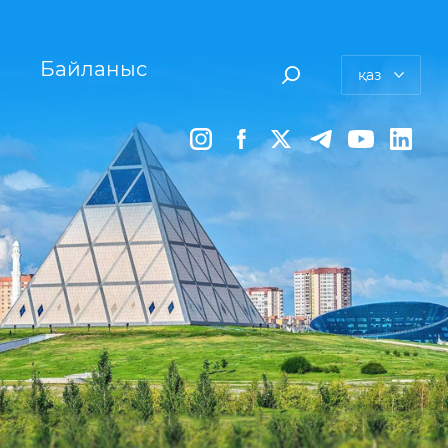
Байланыс
қаз