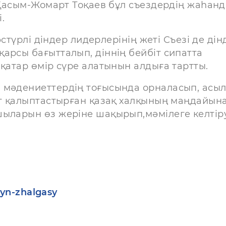
з Қасым-Жомарт Тоқаев бұл съездердің жаһан
.
лі діндер лидерлерінің жеті Съезі де дін
арсы бағытталып, діннің бейбіт сипатта
 қатар өмір сүре алатынын алдыға тартты.
 мәдениеттердің тоғысында орналасып, асы
ет қалыптастырған қазақ халқының маңдайын
шыларын өз жеріне шақырып,мәмілеге келтір
tyn-zhalgasy