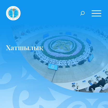
Хатшылық