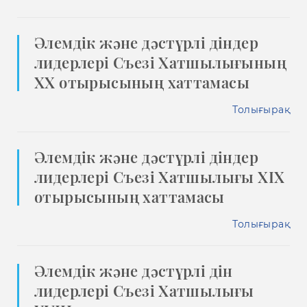
Әлемдік және дәстүрлі діндер
лидерлері Cъезі Xатшылығының
XX отырысының хаттамасы
Толығырақ
Әлемдік және дәстүрлі діндер
лидерлері Cъезі Хатшылығы XIX
отырысының хаттамасы
Толығырақ
Әлемдік және дәстүрлі дін
лидерлері Съезі Хатшылығы