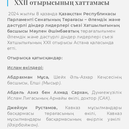
XXII отырысының хаттамасы
2024 жылғы 8 қазанда
Қазақстан Республикасы
Парламенті Сенатының Төрағасы – Әлемдік және
дәстүрлі діндер лидерлері съезі Хатшылығының
басшысы Мәулен Әшімбаевтың
төрағалығымен
Әлемдік және дәстүрлі діндер лидерлері съезі
Хатшылығының XXII отырысы Астана қаласында
өтті.
Отырысқа қатысқандар:
Ислам өкілдері:
Абдрахман Мұса,
Шейх Әль-Азхар Кеңсесінің
басшысы, Елші
(Мысыр)
.
Абдель Азиз бен Ахмад Сархан,
Дүниежүзілік
Ислам Лигасының Арнайы өкілі, доктор
(САК)
.
Джейхун Рустамов,
Кавказ мұсылмандары
басқармасы төрағасының өкілі, Кавказ
мұсылмандары басқармасының өңірлік уәкілі
(Әзірбайжан)
.