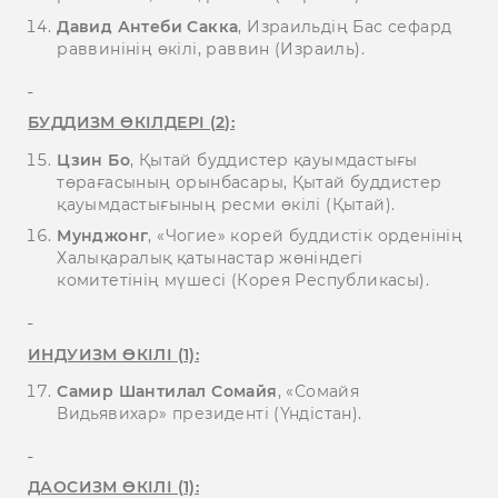
Давид Антеби Сакка
, Израильдің Бас сефард
раввинінің өкілі, раввин (Израиль).
БУДДИЗМ ӨКІЛДЕРІ (2):
Цзин Бо
, Қытай буддистер қауымдастығы
төрағасының орынбасары, Қытай буддистер
қауымдастығының ресми өкілі (Қытай).
Мунджонг
, «Чогие» корей буддистік орденінің
Халықаралық қатынастар жөніндегі
комитетінің мүшесі (Корея Республикасы).
ИНДУИЗМ ӨКІЛІ (1):
Самир Шантилал Сомайя
, «Сомайя
Видьявихар» президенті (Үндістан).
ДАОСИЗМ ӨКІЛІ (1):