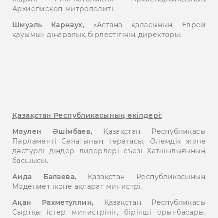
Архиепископ-митрополиті.
Шмуэль Карнаух,
«Астана қаласының Еврей
қауымы» дінаралық бірлестігінің директоры.
Қазақстан Республикасының өкілдері:
Мәулен Әшімбаев,
Қазақстан Республикасы
Парламенті Сенатының төрағасы, Әлемдік және
дәстүрлі діндер лидерлері съезі Хатшылығының
басшысы.
Аида Балаева,
Қазақстан Республикасының
Мәдениет және ақпарат министрі.
Ақан Рахметуллин,
Қазақстан Республикасы
Сыртқы істер министрінің бірінші орынбасары,