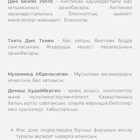
Джо Бейли Уэллс
- Англикан қауымдастығы Бас
хатшысының орынбасары, Англикан
қауымдастығының Епископтық қызметі
мәселелері жөніндегі Епископы.
Тхить Дык Тхиен
- Бас хатшы, Вьетнам будда
сангхасының Атқарушы кеңесі төрағасының
орынбасары.
Мухаммед Абдельсалам
- Мұсылман ақсақалдары
кеңесінің Бас хатшысы.
Димаш Құдайберген
- қазақ әншісі, композитор
және мультиинструменталист. Қазақстанның
Халық әртісі сайлансын, оларға айрықша белгілері
мен куәліктері табысталсын.
Жас діни лидерлердің бірінші форумын өткізу
туралы ақпарат назарға алынсын.