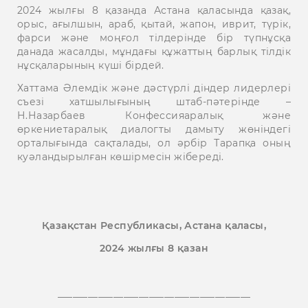
2024 жылғы 8 қазанда Астана қаласында қазақ,
орыс, ағылшын, араб, қытай, жапон, иврит, түрік,
фарси және моңғол тілдерінде бір түпнұсқа
данада жасалды, мұндағы құжаттың барлық тілдік
нұсқаларының күші бірдей.
Хаттама Әлемдік және дәстүрлі діндер лидерлері
съезі хатшылығының штаб-пәтерінде –
Н.Назарбаев Конфессияаралық және
өркениетаралық диалогты дамыту жөніндегі
орталығында сақталады, ол әрбір Тарапқа оның
куәландырылған көшірмесін жібереді.
Қазақстан Республикасы, Астана қаласы,
2024 жылғы 8 қазан
______________________________________