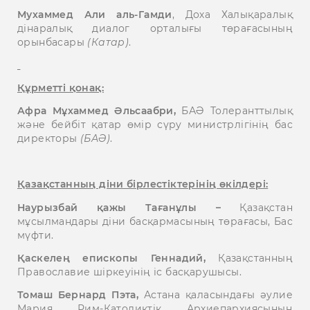
Мухаммед Али аль-Гамди
, Доха Халықаралық
дінаралық диалог орталығы төрағасының
орынбасары
(Катар)
.
Құрметті қонақ:
Афра Мұхаммед Әльсаабри,
БАӘ Толеранттылық
және бейбіт қатар өмір сүру министрлігінің бас
директоры
(БАӘ)
.
Қазақстанның діни бірлестіктерінің өкілдері:
Наурызбай қажы Тағанұлы –
Қазақстан
мұсылмандары діни басқармасының төрағасы, Бас
мүфти.
Қаскелең епископы Геннадий,
Қазақстанның
Православие шіркеуінің іс басқарушысы.
Томаш Бернард Пэта,
Астана қаласындағы әулие
Мария Рим-Католиктік Архиепархиясының