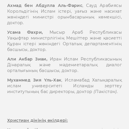
Ахмад бен Абдулла Аль-Фарис
, Сауд Арабиясы
Корольдігінің Ислам істері, уағыз және насихат
жөніндегі министрі орынбасарының көмекшісі,
доктор.
Усама Фахри,
Мысыр Араб Республикасы
Уақыфтар министрлігінің Мешіттер және қасиетті
Құран істері жөніндегі Орталық департаментінің
басшысы, доктор.
Али Акбар Зиаи,
Иран Ислам Республикасының
Дінаралық және мәдениетаралық диалог
орталығының басшысы, доктор.
Мухаммед Зия Үль-Хак
, Исламабад Халықаралық
ислам университеті Исламды зерттеу
институтының бас директоры, доктор
(Пәкістан).
Христиан дінінің өкілдері: