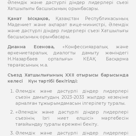
Әлемдік және дәстүрлі діндер лидерлері съезі
Хатшылығы басшысының орынбасары.
Қанат Ысқақов,
Қазақстан Республикасының
Мәдениет және ақпарат вице-министрі, Әлемдік
және дәстүрлі діндер лидерлері съезі Хатшылығы
басшысының орынбасары.
Дианна Есенова,
«Конфессияаралық және
өркениетаралық диалогты дамыту жөніндегі
Н.Назарбаев орталығы» КЕАҚ Басқарма
төрағасының м.а.
Съезд Хатшылығының XXII отырысы барысында
келесі Күн тәртібі бекітілді:
Әлемдік және дәстүрлі діндер лидерлері
съезін дамытудың 2023-2033 жылдар кезеңіне
арналған тұжырымдамасын ілгерілету туралы.
«Әлемдік және дәстүрлі діндер лидерлері
съезінің Ізгі ниет елшісі» мәртебесін
тағайындау туралы ережені бекіту.
Әлемдік және дәстүрлі діндер лидерлері