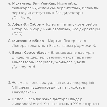
Мұхаммед Зия Үль-Хак,
Исламабад
халықаралық ислам университетінің Исламды
зерттеу институтының бас директоры
(Пәкістан)
.
Афра Әл Сабри
– Толеранттылық және бейбіт
қатар өмір сүру министрлігінің Бас директоры
(
БАӘ
).
Михаэль Хюбнер
– Мартин Лютер Інжіл-
Лютеран одағының Бас хатшысы
(Германия).
Болат Сәрсенбаев
– Әлемдік және дәстүрлі
діндер лидерлері съезінің мақсаттары мен
міндеттерін ілгерілету жөніндегі уәкілі
(Қазақстан).
Әлемдік және дәстүрлі діндер лидерлерінің
VIІI съезінің Декларациясының жобасы
мақұлдансын.
Келесі Әлемдік және дәстүрлі діндер
лидерлері съезі Хатшылығының XXIV отырысы