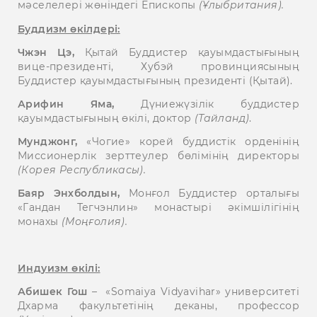
мәселелері жөніндегі Епископы
(Ұлыбритания).
Буддизм өкілдері:
Чжэн Цэ,
Қытай Буддистер қауымдастығының
вице-президенті, Хубэй провинциясының
Буддистер қауымдастығының президенті (Қытай).
Арифин Яма,
Дүниежүзілік буддистер
қауымдастығының өкілі, доктор
(Тайланд)
.
Мунджонг,
«Чогие» корей буддистік орденінің
Миссионерлік зерттеулер бөлімінің директоры
(Корея Республикасы).
Баяр Энхболдын,
Монғол Буддистер орталығы
«Гандан Тегчэнлин» монастырі әкімшілігінің
монахы
(Моңғолия).
Индуизм өкілі:
Абишек Гош
– «Somaiya Vidyavihar» университеті
Дхарма факультетінің деканы, профессор