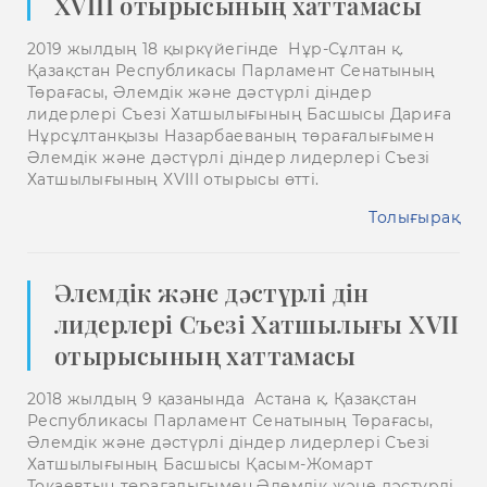
ХVІІІ отырысының хаттамасы
2019 жылдың 18 қыркүйегінде Нұр-Сұлтан қ.
Қазақстан Республикасы Парламент Сенатының
Төрағасы, Әлемдік және дәстүрлі діндер
лидерлері Съезі Хатшылығының Басшысы Дариға
Нұрсұлтанқызы Назарбаеваның төрағалығымен
Әлемдік және дәстүрлі діндер лидерлері Съезі
Хатшылығының ХVIІI отырысы өтті.
Толығырақ
Әлемдік және дәстүрлі дін
лидерлері Съезі Хатшылығы ХVІІ
отырысының хаттамасы
2018 жылдың 9 қазанында Астана қ. Қазақстан
Республикасы Парламент Сенатының Төрағасы,
Әлемдік және дәстүрлі діндер лидерлері Съезі
Хатшылығының Басшысы Қасым-Жомарт
Тоқаевтың төрағалығымен Әлемдік және дәстүрлі