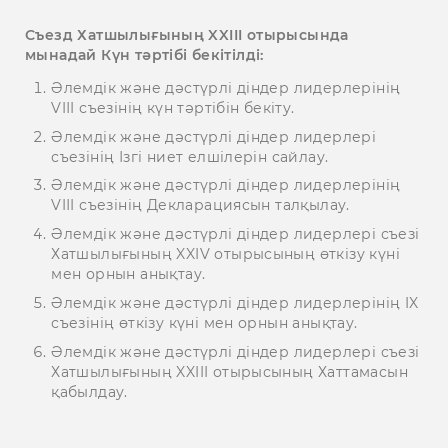
Съезд Хатшылығының XXIII отырысында
мынадай Күн тәртібі бекітілді:
Әлемдік және дәстүрлі діндер лидерлерінің
VIІI съезінің күн тәртібін бекіту.
Әлемдік және дәстүрлі діндер лидерлері
съезінің Ізгі ниет елшілерін сайлау.
Әлемдік және дәстүрлі діндер лидерлерінің
VIІI съезінің Декларациясын талқылау.
Әлемдік және дәстүрлі діндер лидерлері съезі
Хатшылығының XXIV отырысының өткізу күні
мен орнын анықтау.
Әлемдік және дәстүрлі діндер лидерлерінің IX
съезінің өткізу күні мен орнын анықтау.
Әлемдік және дәстүрлі діндер лидерлері съезі
Хатшылығының XXIII отырысының Хаттамасын
қабылдау.