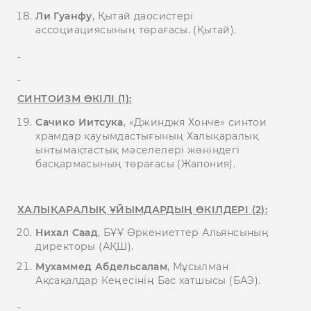
Ли Гуанфу
, Қытай даосистері
ассоциациясының төрағасы. (Қытай).
СИНТОИЗМ ӨКІЛІ (1):
Сачико Иитсука
, «Джинджя Хонче» синтои
храмдар қауымдастығының Халықаралық
ынтымақтастық мәселелері жөніндегі
басқармасының төрағасы (Жапония).
ХАЛЫҚАРАЛЫҚ ҰЙЫМДАРДЫҢ ӨКІЛДЕРІ (2):
Нихал Саад
, БҰҰ Өркениеттер Альянсының
директоры (АҚШ).
Мухаммед Абдельсалам
, Мұсылман
Ақсақалдар Кеңесінің Бас хатшысы (БАЭ).