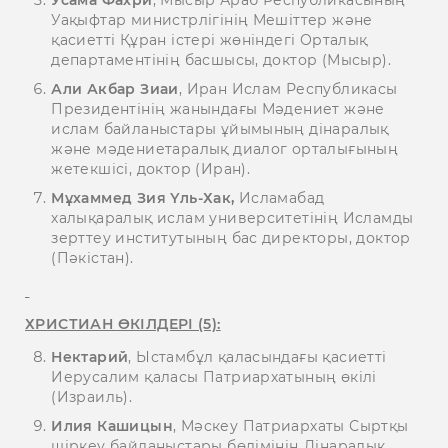
Усама Фахри
, Мысыр Араб Республикасының
Уақыфтар министрлігінің Мешіттер және
қасиетті Құран істері жөніндегі Орталық
департаментінің басшысы, доктор (Мысыр).
Али Акбар Зиаи
, Иран Ислам Республикасы
Президентінің жанындағы Мәдениет және
ислам байланыстары ұйымының дінаралық
және мәдениетаралық диалог орталығының
жетекшісі, доктор (Иран).
Мұхаммед Зия Үль-Хак,
Исламабад
халықаралық ислам университетінің Исламды
зерттеу институтының бас директоры, доктор
(Пәкістан).
ХРИСТИАН ӨКІЛДЕРІ (5):
Нектарий
, Ыстамбұл қаласындағы қасиетті
Иерусалим қаласы Патриархатының өкілі
(Израиль).
Илия Кашицын
, Мәскеу Патриархаты Сыртқы
шіркеу байланыстары бөлімінің Дінаралық