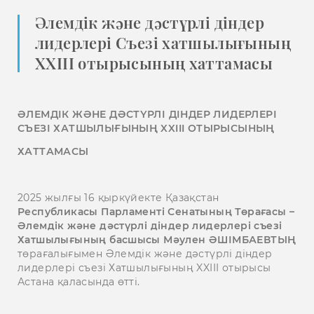
Әлемдік және дәстүрлі діндер
лидерлері Съезі хатшылығының
XXIII отырысының хаттамасы
ӘЛЕМДІК ЖӘНЕ ДӘСТҮРЛІ ДІНДЕР ЛИДЕРЛЕРІ
СЪЕЗІ ХАТШЫЛЫҒЫНЫҢ XXIII ОТЫРЫСЫНЫҢ
ХАТТАМАСЫ
2025 жылғы 16 қыркүйекте Қазақстан
Республикасы Парламенті Сенатының Төрағасы –
Әлемдік және дәстүрлі діндер лидерлері съезі
Хатшылығының басшысы Мәулен ӘШІМБАЕВТЫҢ
төрағалығымен Әлемдік және дәстүрлі діндер
лидерлері съезі Хатшылығының XXIII отырысы
Астана қаласында өтті.