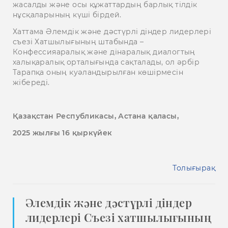
жасалды және осы құжаттардың барлық тілдік
нұсқаларының күші бірдей.
Хаттама Әлемдік және дәстүрлі діндер лидерлері
съезі Хатшылығының штабында –
Конфессияаралық және дінаралық диалогтың
халықаралық орталығында сақталады, ол әрбір
Тарапқа оның куәландырылған көшірмесін
жібереді.
Қазақстан Республикасы, Астана қаласы,
2025 жылғы 16 қыркүйек
Толығырақ
Әлемдік және дәстүрлі діндер
лидерлері Съезі хатшылығының