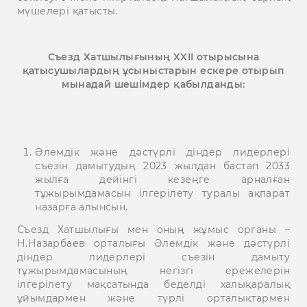
мүшелері қатысты.
Съезд Хатшылығының XXII отырысына
қатысушылардың ұсыныстарын ескере отырып
мынадай шешімдер қабылданды:
Әлемдік және дәстүрлі діндер лидерлері
съезін дамытудың 2023 жылдан бастап 2033
жылға дейінгі кезеңге арналған
тұжырымдамасын ілгерілету туралы ақпарат
назарға алынсын.
Съезд Хатшылығы мен оның жұмыс органы –
Н.Назарбаев орталығы Әлемдік және дәстүрлі
діндер лидерлері съезін дамыту
тұжырымдамасының негізгі ережелерін
ілгерілету мақсатында беделді халықаралық
ұйымдармен және түрлі орталықтармен