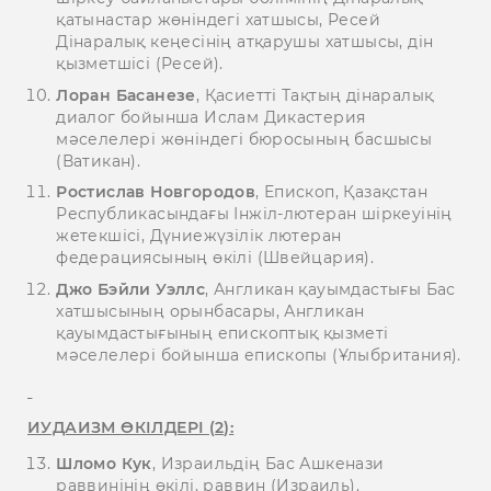
қатынастар жөніндегі хатшысы, Ресей
Дінаралық кеңесінің атқарушы хатшысы, дін
қызметшісі (Ресей).
Лоран Басанезе
, Қасиетті Тақтың дінаралық
диалог бойынша Ислам Дикастерия
мәселелері жөніндегі бюросының басшысы
(Ватикан).
Ростислав Новгородов
, Епископ, Қазақстан
Республикасындағы Інжіл-лютеран шіркеуінің
жетекшісі, Дүниежүзілік лютеран
федерациясының өкілі (Швейцария).
Джо Бэйли Уэллс
, Англикан қауымдастығы Бас
хатшысының орынбасары, Англикан
қауымдастығының епископтық қызметі
мәселелері бойынша епископы (Ұлыбритания).
ИУДАИЗМ ӨКІЛДЕРІ (2):
Шломо Кук
, Израильдің Бас Ашкенази
раввинінің өкілі, раввин (Израиль).