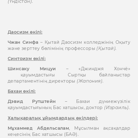
(Үндістан)
.
Даосизм өкілі:
Чжан Синфа
– Қытай Даосизм колледжінің Оқыту
және зерттеу бөлімінің профессоры
(Қытай).
Синтоизм өкілі:
Шинсаку Мицуи
– «Джинджя Хончё»
қауымдастығы Сыртқы байланыстар
департаментінің директоры
(Жапония).
Бахаи өкілі:
Дэвид Рутштейн
– Бахаи дүниежүзілік
қауымдастығының Бас хатшысы, доктор
(Израиль).
Халықаралық ұйымдардың өкілдері:
Мұхаммед Абдельсалам
, Мұсылман ақсақалдар
кеңесінің Бас хатшысы (БАӘ).