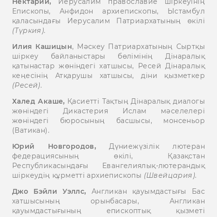
Нектарий,
Иерусалим православие шіркеуінің
Епископы, Анфидон архиепископы, Ыстамбул
қаласындағы Иерусалим Патриархатының өкілі
(Түркия).
Илия Кашицын
, Мәскеу Патриархатының Сыртқы
шіркеу байланыстары бөлімінің Дінаралық
қатынастар жөніндегі хатшысы, Ресей Дінаралық
кеңесінің Атқарушы хатшысы, діни қызметкер
(Ресей).
Халед Акаше,
Қасиетті Тақтың Дінаралық диалогы
жөніндегі Дикастерия Ислам мәселелері
жөніндегі бюросының басшысы, монсеньор
(Ватикан).
Юрий Новгородов,
Дүниежүзілік лютеран
федерациясының өкілі, Қазақстан
Республикасындағы Евангелиялық-лютерандық
шіркеудің құрметті архиепископы
(Швейцария).
Джо Бэйли Уэллс,
Англикан қауымдастығы Бас
хатшысының орынбасары, Англикан
қауымдастығының епископтық қызметі