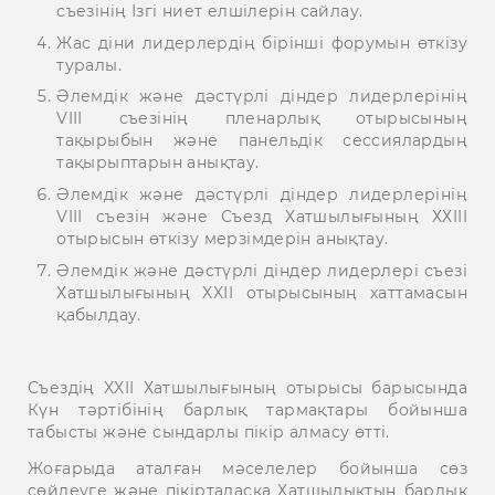
съезінің Ізгі ниет елшілерін сайлау.
Жас діни лидерлердің бірінші форумын өткізу
туралы.
Әлемдік және дәстүрлі діндер лидерлерінің
VIII съезінің пленарлық отырысының
тақырыбын және панельдік сессиялардың
тақырыптарын анықтау.
Әлемдік және дәстүрлі діндер лидерлерінің
VIII съезін және Съезд Хатшылығының ХХIII
отырысын өткізу мерзімдерін анықтау.
Әлемдік және дәстүрлі діндер лидерлері съезі
Хатшылығының XXII отырысының хаттамасын
қабылдау.
Съездің XXII Хатшылығының отырысы барысында
Күн тәртібінің барлық тармақтары бойынша
табысты және сындарлы пікір алмасу өтті.
Жоғарыда аталған мәселелер бойынша сөз
сөйлеуге және пікірталасқа Хатшылықтың барлық