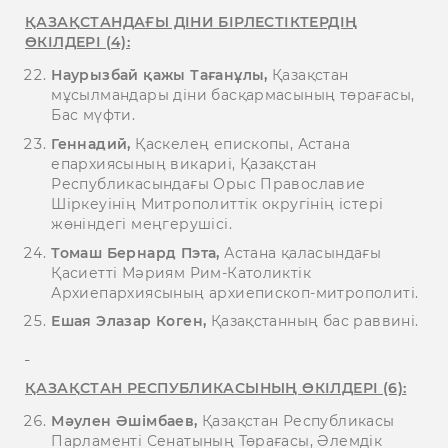
ҚАЗАҚСТАНДАҒЫ ДІНИ БІРЛЕСТІКТЕРДІҢ
ӨКІЛДЕРІ (4):
Наурызбай қажы Тағанұлы,
Қазақстан
мұсылмандары діни басқармасының төрағасы,
Бас мүфти.
Геннадий,
Қаскелең епископы, Астана
епархиясының викариі, Қазақстан
Республикасындағы Орыс Православие
Шіркеуінің Митрополиттік округінің істері
жөніндегі меңгерушісі.
Томаш Бернард Пэта,
Астана қаласындағы
Қасиетті Мәриям Рим-Католиктік
Архиепархиясының архиепископ-митрополиті.
Ешая Элазар Коген,
Қазақстанның бас раввині.
ҚАЗАҚСТАН РЕСПУБЛИКАСЫНЫҢ ӨКІЛДЕРІ (6):
Мәулен Әшімбаев,
Қазақстан Республикасы
Парламенті Сенатының Төрағасы, Әлемдік