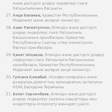
және дәстүрлі діндер лидерлері съезі
Хатшылығының басшысы.
Аида Балаева,
Қазақстан Республикасының
Мәдениет және ақпарат министрі.
Ақан Рахметуллин,
Әлемдік және дәстүрлі
діндер лидерлері съезі Хатшылығы
басшысының орынбасары, Қазақстан
Республикасы Сыртқы істер министрінің
бірінші орынбасары.
Қанат Ысқақов,
Әлемдік және дәстүрлі діндер
лидерлері съезі Хатшылығы басшысының
орынбасары, Қазақстан Республикасының
Мәдениет және ақпарат вице-министрі.
Гүлсана Қожабай
, «Конфессияаралық және
дінаралық диалогтың халықаралық орталығы»
КЕАҚ Басқарма Төрайымы.
Болат Сәрсенбаев
, Әлемдік және дәстүрлі
діндер лидерлері съезінің мақсаттары мен
міндеттерін ілгерілету жөніндегі уәкілі.