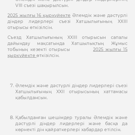
VIII съезі шақырылсын.
2025 жылғы 16 қыркүйекте
Әлемдік және дәстүрлі
діндер лидерлері съезі Хатшылығының XXIII
отырысы өткізілсін.
Съезд Хатшылығының XXIII отырысын сапалы
дайындау мақсатында Хатшылықтың Жұмыс
тобының кезекті отырысы
2025 жылғы 15
қыркүйекте
өткізілсін.
Әлемдік және дәстүрлі діндер лидерлері съезі
Хатшылығының XXII отырысының хаттамасы
қабылдансын.
Қабылданған шешімдер туралы Әлемдік және
дәстүрлі діндер лидерлері және басқа да
көрнекті дін қайраткерлері хабардар етілсін.