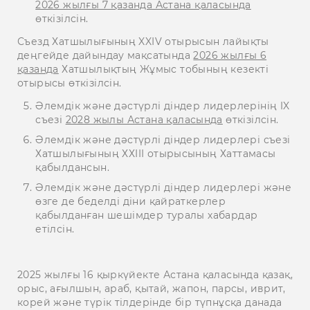
2026 жылғы 7 қазанда Астана қаласында
өткізілсін.
Съезд Хатшылығының XXIV отырысын лайықты
деңгейде дайындау мақсатында
2026 жылғы 6
қазанда
Хатшылықтың Жұмыс тобының кезекті
отырысы өткізілсін.
Әлемдік және дәстүрлі діндер лидерлерінің IX
съезі
2028 жылы Астана қаласында
өткізілсін.
Әлемдік және дәстүрлі діндер лидерлері съезі
Хатшылығының ХХIII отырысының Хаттамасы
қабылдансын.
Әлемдік және дәстүрлі діндер лидерлері және
өзге де беделді діни қайраткерлер
қабылданған шешімдер туралы хабардар
етілсін.
2025 жылғы 16 қыркүйекте Астана қаласында қазақ,
орыс, ағылшын, араб, қытай, жапон, парсы, иврит,
корей және түрік тілдерінде бір түпнұсқа данада