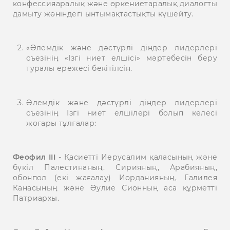
конфессияаралық және өркениетаралық диалогты
дамыту жөніндегі ынтымақтастықты күшейту.
«Әлемдік және дәстүрлі діндер лидерлері
съезінің «Ізгі ниет елшісі» мәртебесін беру
туралы ережесі бекітілсін.
Әлемдік және дәстүрлі діндер лидерлері
съезінің Ізгі ниет елшілері болып келесі
жоғары тұлғалар:
Феофил III
- Қасиетті Иерусалим қаласының және
бүкіл Палестинаның. Сирияның, Арабияның,
обонпол (екі жағалау) Иорданияның, Галилея
Канасының және Әулие Сионның аса құрметті
Патриархы.