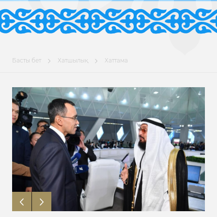
Басты бет
Хатшылық
Хаттама