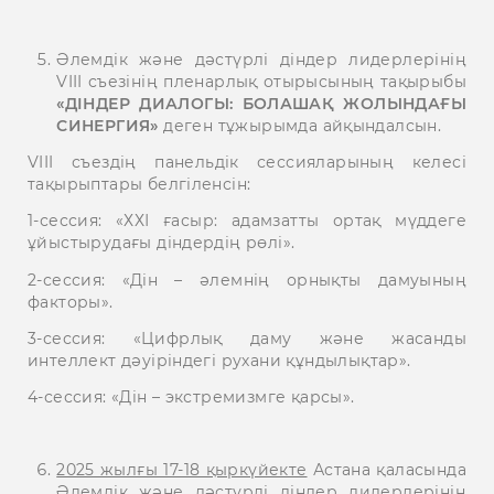
Әлемдік және дәстүрлі діндер лидерлерінің
VIII съезінің пленарлық отырысының тақырыбы
«ДІНДЕР ДИАЛОГЫ: БОЛАШАҚ ЖОЛЫНДАҒЫ
СИНЕРГИЯ»
деген тұжырымда айқындалсын.
VIII съездің панельдік сессияларының келесі
тақырыптары белгіленсін:
1-сессия: «ХХІ ғасыр: адамзатты ортақ мүддеге
ұйыстырудағы діндердің рөлі».
2-сессия: «Дін – әлемнің орнықты дамуының
факторы».
3-сессия: «Цифрлық даму және жасанды
интеллект дәуіріндегі рухани құндылықтар».
4-сессия: «Дін – экстремизмге қарсы».
2025 жылғы 17-18 қыркүйекте
Астана қаласында
Әлемдік және дәстүрлі діндер лидерлерінің