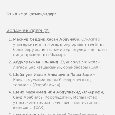
Отырысқа қатысқандар:
ИСЛАМ ӨКІЛДЕРІ (7):
Махмуд Седдик Хасан Абдунаби,
Әл-Азһар
университетінің жоғары оқу орнынан кейінгі
білім беру және ғылыми зерттеулер жөніндегі
вице-президенті (Мысыр).
Абдулрахман Әл-Заид,
Дүниежүзілік ислам
лигасы Бас хатшысының орынбасары (САК).
Шейх-уль Ислам Аллашүкір Паша-Заде –
Кавказ мұсылмандары басқармасының
төрағасы (Әзербайжан).
Шейх Мұхаммед ибн Абдулвахид Әл-Арифи,
Сауд Арабиясы Корольдігінің Ислам істері,
уағыз және насихат жөніндегі министрінің
кеңесшісі (САК).