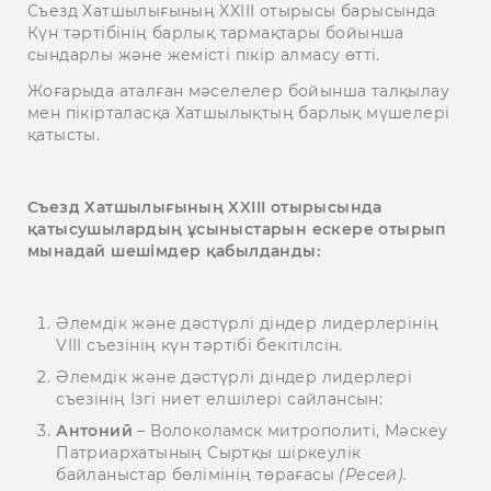
Съезд Хатшылығының XXIII отырысы барысында
Күн тәртібінің барлық тармақтары бойынша
сындарлы және жемісті пікір алмасу өтті.
Жоғарыда аталған мәселелер бойынша талқылау
мен пікірталасқа Хатшылықтың барлық мүшелері
қатысты.
Съезд Хатшылығының XXIII отырысында
қатысушылардың ұсыныстарын ескере отырып
мынадай шешімдер қабылданды:
Әлемдік және дәстүрлі діндер лидерлерінің
VIІI съезінің күн тәртібі бекітілсін.
Әлемдік және дәстүрлі діндер лидерлері
съезінің Ізгі ниет елшілері сайлансын:
Антоний
– Волоколамск митрополиті, Мәскеу
Патриархатының Сыртқы шіркеулік
байланыстар бөлімінің төрағасы
(Ресей).