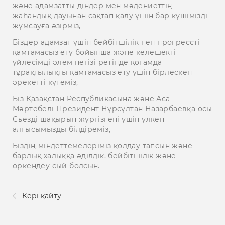
және адамзатты діндер мен мәдениеттің
жаһандық дауынан сақтап қалу үшін бар күшімізді
жұмсауға әзірміз,
Біздер адамзат үшін бейбітшілік пен прогрессті
қамтамасыз ету бойынша және келешекті
үйлесімді әлем негізі ретінде қоғамда
тұрақтылықты қамтамасыз ету үшін бірлескен
әрекетті күтеміз,
Біз Қазақстан Республикасына және Аса
Мәртебелі Президент Нұрсұлтан Назарбаевқа осы
Съезді шақырып жүргізгені үшін үлкен
алғысымызды білдіреміз,
Біздің міндеттемелеріміз қолдау тапсын және
барлық халыққа әділдік, бейбітшілік және
өркендеу сый болсын.
Кері қайту