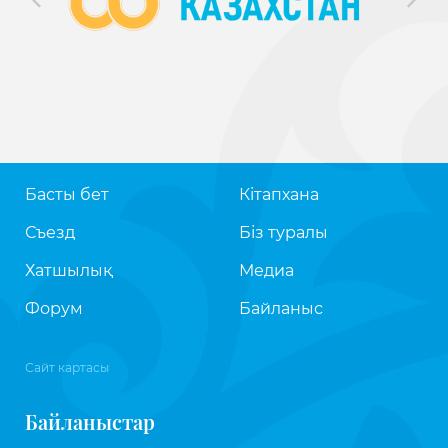
Басты бет
Кітапхана
Съезд
Біз туралы
Хатшылық
Медиа
Форум
Байланыс
Сайт картасы
Байланыстар