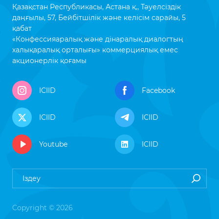
Қазақстан Республикасы, Астана қ., Тәуелсіздік
даңғылы, 57, Бейбітшілік және келісім сарайы, 5
қабат
«Конфессияаралық және дінаралық диалогтың
халықаралық орталығы» коммерциялық емес
акционерлік қоғамы
ICIID
Facebook
ICIID
ICIID
Youtube
ICIID
Copyright © 2026