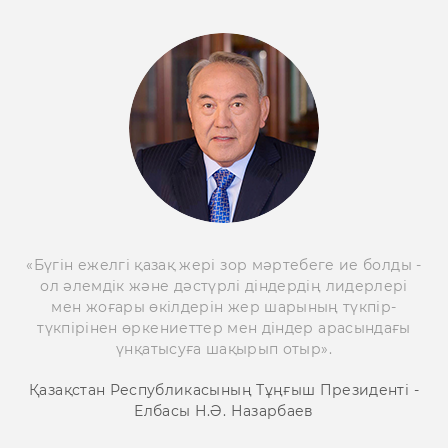
«Бүгін ежелгі қазақ жері зор мәртебеге ие болды -
ол әлемдік және дәстүрлі діндердің лидерлері
мен жоғары өкілдерін жер шарының түкпір-
түкпірінен өркениеттер мен діндер арасындағы
үнқатысуға шақырып отыр».
Қазақстан Республикасының Тұңғыш Президенті -
Елбасы Н.Ә. Назарбаев