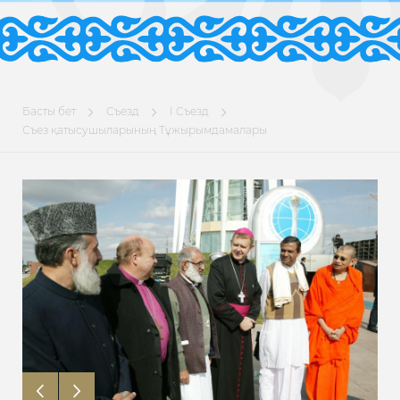
Басты бет
Съезд
I Съезд
Съез қатысушыларының Тұжырымдамалары