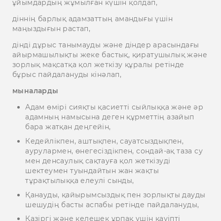
ұйымдардың жұмылған күшін қолдап,
діннің барлық адамзаттың амандығы үшін
маңыздығын растап,
дінді дұрыс танымауды және діндер арасындағы
айырмашылықты жеке бастық, қиратушылық және
зорлық мақсатқа қол жеткізу құралы ретінде
бұрыс пайдалануды кінәлап,
мыналарды
Адам өмірі сияқты қасиетті сыйлыққа және әр
адамның намысына деген құрметтің азайып
бара жатқан деңгейін,
Кедейлікпен, аштықпен, сауатсыздықпен,
аурулармен, өнегесіздікпен, сондай-ақ таза су
мен денсаулық сақтауға қол жеткізуді
шектеумен туындайтын жан жақты
тұрақтылыққа елеулі сынды,
Қанауды, қайырымсыздық пен зорлықты дауды
шешудің басты аспабы ретінде пайдалануды,
Қазіргі және келешек ұрпақ үшін қауіпті