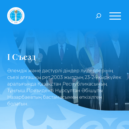
I Съезд
Әлемдік және дәстүрлі діндер лидерлерінің
съезі алғашқы рет 2003 жылдың 23-24 қыркүйек
аралығында Қазақстан Республикасының
Тұңғыш Президенті Нұрсұлтан Әбішұлы
Назарбаевтың бастамасымен өткізілген
болатын.