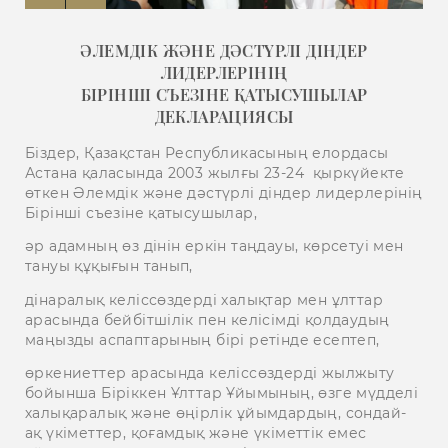
ӘЛЕМДІК ЖӘНЕ ДӘСТҮРЛІ ДІНДЕР
ЛИДЕРЛЕРІНІҢ
БІРІНШІ СЪЕЗІНЕ ҚАТЫСУШЫЛАР
ДЕКЛАРАЦИЯСЫ
Біздер, Қазақстан Республикасының елордасы
Астана қаласында 2003 жылғы 23-24 қыркүйекте
өткен Әлемдік және дәстүрлі діндер лидерлерінің
Бірінші съезіне қатысушылар,
әр адамның өз дінін еркін таңдауы, көрсетуі мен
тануы құқығын танып,
дінаралық келіссөздерді халықтар мен ұлттар
арасында бейбітшілік пен келісімді қолдаудың
маңызды аспаптарының бірі ретінде есептеп,
өркениеттер арасында келіссөздерді жылжыту
бойынша Біріккен Ұлттар Ұйымының, өзге мүдделі
халықаралық және өңірлік ұйымдардың, сондай-
ақ үкіметтер, қоғамдық және үкіметтік емес