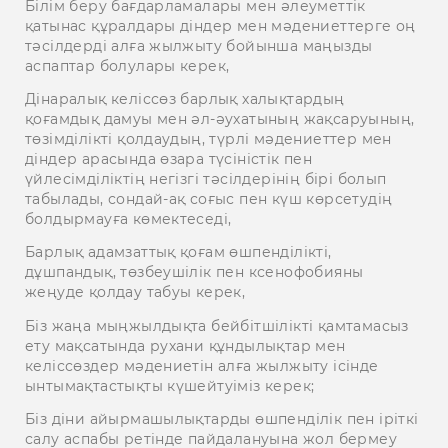
Білім беру бағдарламалары мен әлеуметтік
қатынас құралдары діндер мен мәдениеттерге оң
тәсілдерді алға жылжыту бойынша маңызды
аспаптар болулары керек,
Дінаралық келіссөз барлық халықтардың
қоғамдық дамуы мен әл-әухатының жақсаруының,
төзімділікті қолдаудың, түрлі мәдениеттер мен
діндер арасында өзара түсіністік пен
үйлесімділіктің негізгі тәсілдерінің бірі болып
табылады, сондай-ақ соғыс пен күш көрсетудің
болдырмауға көмектеседі,
Барлық адамзаттық қоғам өшпенділікті,
дұшпандық, төзбеушілік пен ксенофобияны
жеңуде қолдау табуы керек,
Біз жаңа мыңжылдықта бейбітшілікті қамтамасыз
ету мақсатында рухани құндылықтар мен
келіссөздер мәдениетін алға жылжыту ісінде
ынтымақтастықты күшейтуіміз керек;
Біз діни айырмашылықтарды өшпенділік пен іріткі
салу аспабы ретінде пайдалануына жол бермеу