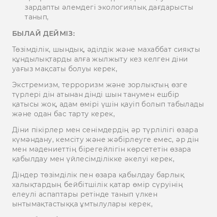
зардапты әлемдегі экологиялық дағдарысты
танып,
БЫЛАЙ ДЕЙМІЗ:
Төзімділік, шындық, әділдік және махаббат сияқты
құндылықтарды алға жылжыту кез келген діни
уағыз мақсаты болуы керек,
Экстремизм, терроризм және зорлықтың өзге
түрлері дін атынан дінді шын танумен ешбір
қатысы жоқ, адам өмірі үшін қауіп болып табылады
және одан бас тарту керек,
Діни пікірлер мен сенімдердің әр түрлілігі өзара
күмәндану, кемсіту және жәбірлеуге емес, әр дін
мен мәдениеттің бірегейлігін көрсететін өзара
қабылдау мен үйлесімділікке әкелуі керек,
Діндер төзімділік пен өзара қабылдау барлық
халықтардың бейбітшілік қатар өмір сүруінің
елеулі аспаптары ретінде танып үлкен
ынтымақтастыққа ұмтылулары керек,