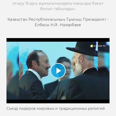
отыру біздің жұмысымыздағы маңызды бағыт
болып табылады».
Қазақстан Республикасының Тұңғыш Президенті -
Елбасы Н.Ә. Назарбаев
Съезд лидеров мировых и традиционных религий