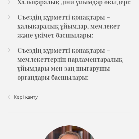
Халықаралық діни ұйымдар өкілдері:
Съездің құрметті қонақтары –
халықаралық ұйымдар, мемлекет
және үкімет басшылары:
Съездің құрметті қонақтары –
мемлекеттердің парламентаралық
ұйымдары мен заң шығарушы
органдары басшылары:
Кері қайту