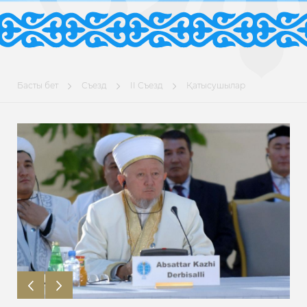
Басты бет
Съезд
II Съезд
Қатысушылар