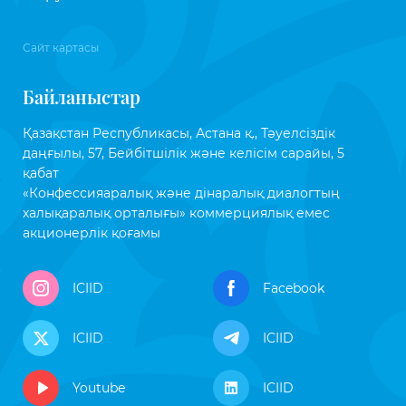
Сайт картасы
Байланыстар
Қазақстан Республикасы, Астана қ., Тәуелсіздік
даңғылы, 57, Бейбітшілік және келісім сарайы, 5
қабат
«Конфессияаралық және дінаралық диалогтың
халықаралық орталығы» коммерциялық емес
акционерлік қоғамы
ICIID
Facebook
ICIID
ICIID
Youtube
ICIID