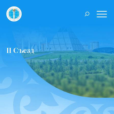
II Съезд