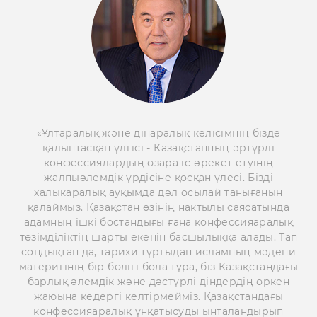
«Ұлтаралық және дінаралық келісімнің бізде
қалыптасқан үлгісі - Казақстанның әртүрлі
конфессиялардың өзара іс-әрекет етуінің
жалпыәлемдік үрдісіне қосқан үлесі. Бізді
халыкаралық ауқымда дәл осылай танығанын
қалаймыз. Қазақстан өзінің нактылы саясатында
адамның ішкі бостандығы ғана конфессияаралық
төзімділіктің шарты екенін басшылыққа алады. Тап
сондықтан да, тарихи тұрғыдан исламның мәдени
материгінің бір бөлігі бола тұра, біз Казақстандағы
барлық әлемдік және дәстүрлі діндердің өркен
жаюына кедергі келтірмейміз. Қазақстандағы
конфессияаралық үнқатысуды ынталандырып