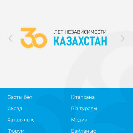
Басты бет
Кітапхана
Съезд
Біз туралы
Хатшылық
Медиа
Форум
Байланыс