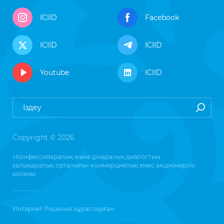
ICIID
Facebook
ICIID
ICIID
Youtube
ICIID
Copyright © 2026
«Конфессияаралық және дінаралық диалогтың
халықаралық орталығы» коммерциялық емес акционерлік
қоғамы
Интернет Решения
құрастырған