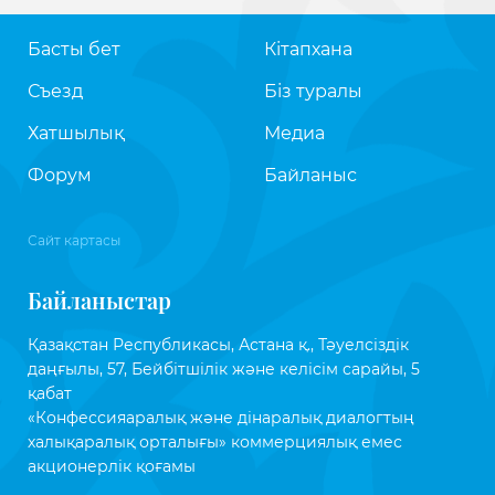
Басты бет
Кітапхана
Съезд
Біз туралы
Хатшылық
Медиа
Форум
Байланыс
Сайт картасы
Байланыстар
Қазақстан Республикасы, Астана қ., Тәуелсіздік
даңғылы, 57, Бейбітшілік және келісім сарайы, 5
қабат
«Конфессияаралық және дінаралық диалогтың
халықаралық орталығы» коммерциялық емес
акционерлік қоғамы