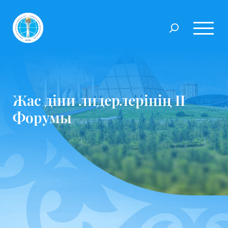
Жас діни лидерлерінің ІІ
Форумы