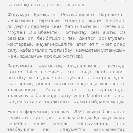
ынтымақтастық арқылы талқылады.
Форумды Қазақстан Республикасы Парламенті
Сенатының Төрағасы, Әлемдік және дәстүрлі
діндер лидерлері съезі Хатшылығының жетекшісі
Мәулен Әшімбаевтың құттықтау сөзі ашты. Өз
сөзінде ол бейбітшілік пен диалог орнатудағы
жастардың жауапкершілігін атап өтіп, «көпірлер
салу, қабырғалар тұрғызбау» қағидатын ұстанудың
маңыздылығын ерекше жеткізді.
Форумның жұмыстың бағдарламасы аясында
Forum Talks сессиясы өтіп, онда бейбітшілікті
нығайту мен дінаралық диалогты ілгерілетудегі
жастардың рөліне қатысты маңызды мәселелер
талқыланды. Алғаш рет қатысушыларды
талқылауға белсенді тарту үшін Mentimeter әдісі
қолданылған интерактивті формат пайдаланылды.
Екінші форумның өткізілуі 2024 жылы басталған
жұмыстың қисынды жалғасы болды. Қатысушылар
күшейіп келе жатқан поляризация, діни
төзбеушілік пен әлеуметтік қайшылықтар