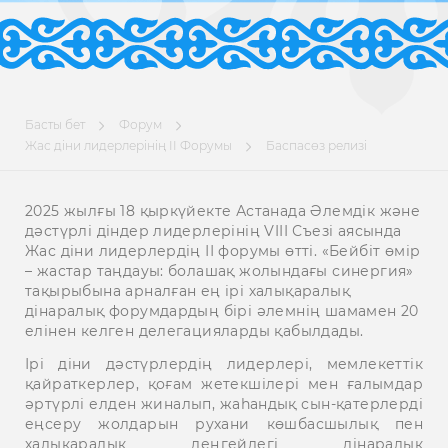
Басты бет
Форум
Жас діни лидерлерінің ІІ Форумы
Баспасөз релизі
2025 жылғы 18 қыркүйекте Астанада Әлемдік және
дәстүрлі діндер лидерлерінің VIII Съезі аясында
Жас діни лидерлердің ІІ форумы өтті. «Бейбіт өмір
– жастар таңдауы: болашақ жолындағы синергия»
тақырыбына арналған ең ірі халықаралық
дінаралық форумдардың бірі әлемнің шамамен 20
елінен келген делегацияларды қабылдады.
Ірі діни дәстүрлердің лидерлері, мемлекеттік
қайраткерлер, қоғам жетекшілері мен ғалымдар
әртүрлі елден жиналып, жаһандық сын-қатерлерді
еңсеру жолдарын рухани көшбасшылық пен
халықаралық деңгейдегі дінаралық