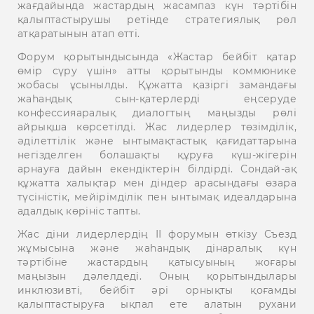
жағдайында жастардың жасампаз күн тәртібін
қалыптастырушы ретінде стратегиялық рөл
атқаратынын атап өтті.
Форум қорытындысында «Жастар бейбіт қатар
өмір сүру үшін» атты қорытынды коммюнике
жобасы ұсынылды. Құжатта қазіргі замандағы
жаһандық сын-қатерлерді еңсеруде
конфессияаралық диалогтың маңызды рөлі
айрықша көрсетілді. Жас лидерлер төзімділік,
әділеттілік және ынтымақтастық қағидаттарына
негізделген болашақты құруға күш-жігерін
арнауға дайын екендіктерін білдірді. Сондай-ақ
құжатта халықтар мен діндер арасындағы өзара
түсіністік, мейірімділік пен ынтымақ идеалдарына
адалдық көрініс тапты.
Жас діни лидерлердің ІІ форумын өткізу Съезд
жұмысына және жаһандық дінаралық күн
тәртібіне жастардың қатысуының жоғары
маңызын дәлелдеді. Оның қорытындылары
инклюзивті, бейбіт әрі орнықты қоғамды
қалыптастыруға ықпал ете алатын рухани