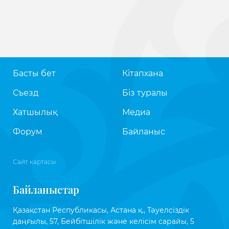
Басты бет
Кітапхана
Съезд
Біз туралы
Хатшылық
Медиа
Форум
Байланыс
Сайт картасы
Байланыстар
Қазақстан Республикасы, Астана қ., Тәуелсіздік
даңғылы, 57, Бейбітшілік және келісім сарайы, 5