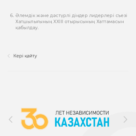
Әлемдік және дәстүрлі діндер лидерлері съезі
Хатшылығының XXIII отырысының Хаттамасын
қабылдау.
Кері қайту