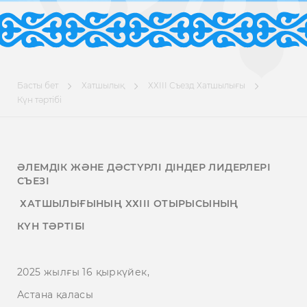
Басты бет
Хатшылық
ХХІІІ Съезд Хатшылығы
Күн тәртібі
ӘЛЕМДІК ЖӘНЕ ДӘСТҮРЛІ ДІНДЕР ЛИДЕРЛЕРІ
СЪЕЗІ
ХАТШЫЛЫҒЫНЫҢ XХІІІ ОТЫРЫСЫНЫҢ
КҮН ТӘРТІБІ
2025 жылғы 16 қыркүйек,
Астана қаласы