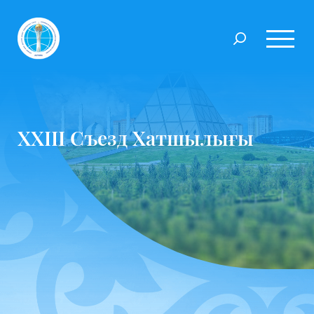
ХХІІІ Съезд Хатшылығы