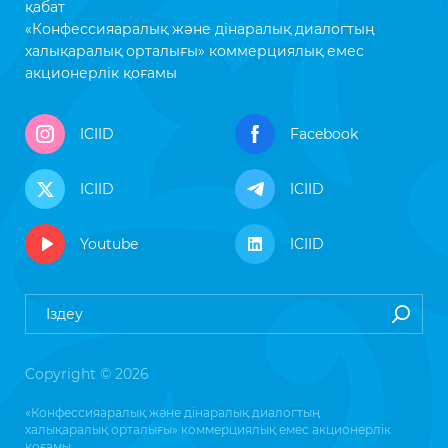
қабат
«Конфессияаралық және дінаралық диалогтың
халықаралық орталығы» коммерциялық емес
акционерлік қоғамы
ICIID
Facebook
ICIID
ICIID
Youtube
ICIID
Copyright © 2026
«Конфессияаралық және дінаралық диалогтың
халықаралық орталығы» коммерциялық емес акционерлік
қоғамы