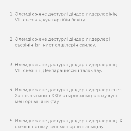
Әлемдік және дәстүрлі діндер лидерлерінің
VIІI съезінің күн тәртібін бекіту.
Әлемдік және дәстүрлі діндер лидерлері
съезінің Ізгі ниет елшілерін сайлау.
Әлемдік және дәстүрлі діндер лидерлерінің
VIІI съезінің Декларациясын талқылау.
Әлемдік және дәстүрлі діндер лидерлері съезі
Хатшылығының XXIV отырысының өткізу күні
мен орнын анықтау
Әлемдік және дәстүрлі діндер лидерлерінің IX
съезінің өткізу күні мен орнын анықтау.