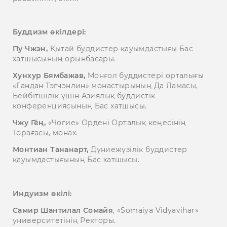
Буддизм өкілдері:
Пу Чжэн,
Қытай буддистер қауымдастығы Бас
хатшысының орынбасары.
Хунхур Бямбажав,
Монғол буддистері орталығы
«Гандан Тэгчэнлин» монастырының Да Ламасы,
Бейбітшілік үшін Азиялық буддистік
конференциясының Бас хатшысы.
Чжу Гёң,
«Чогие» Ордені Орталық кеңесінің
Төрағасы, монах.
Монтиан Тананарт,
Дүниежүзілік буддистер
қауымдастығының Бас хатшысы.
Индуизм өкілі:
Самир Шантилал Сомайя
, «Somaiya Vidyavihar»
университетінің Ректоры.