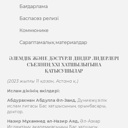
Бағдарлама
Баспасөз релизі
Коммюнике
Сараптамалық материалдар
ӘЛЕМДІК ЖӘНЕ ДӘСТҮРЛІ ДІНДЕР ЛИДЕРЛЕРІ
СЪЕЗІНІҢ XXI ХАТШЫЛЫҒЫНА
ҚАТЫСУШЫЛАР
(2023 жылғы 11 қазан, Астана қ.)
Ислам дінінің өкілдері:
Абдурахман Абдулла Әл-Заид,
Дүниежүзілік
ислам лигасы Бас хатшысының орынбасары,
доктор.
Назир Мұхаммед әл-Назир Аяд,
Әл-Азхар
Исламтану академиясының Бас хатшысы.