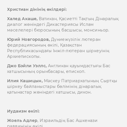
Христиан дінінің өкілдері:
Халед Акаше,
Ватикан, Қасиетті Тақтың Дінаралық
диалог жөніндегі Дикастериясы Ислам
мәселелері бюросының басшысы, монсиньор.
Юрий Новгородов,
Дүниежүзілік лютеран
федерациясының өкілі, Қазақстан
Республикасындағы Інжіл-лютеран шіркеуінің
Архиепископы.
Джо Бэйли Уэллс,
Англикан қауымдастығы Бас
хатшысының орынбасары, епископ.
Илия Кашицын,
Мәскеу Патриархатының Сыртқы
шіркеу байланыстары бөлімінің дінаралық
қатынастар жөніндегі хатшысы, дикон.
Иудаизм өкілі:
Жоель Адлер
, Израильдің Бас Ашкенази
раввинінің өкілі.