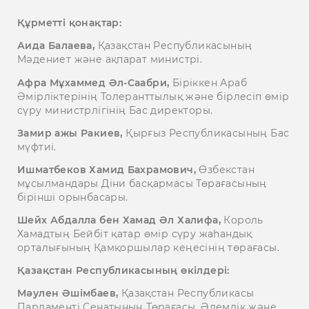
Құрметті қонақтар:
Аида Балаева,
Қазақстан Республикасының
Мәдениет және ақпарат министрі.
Афра Мұхаммед Әл-Саабри,
Біріккен Араб
Әмірліктерінің Толеранттылық және бірлесіп өмір
сүру министрлігінің Бас директоры.
Замир ажы Ракиев,
Қырғыз Республикасының Бас
мүфтиі.
Ишматбеков Хамид Бахрамович,
Өзбекстан
мұсылмандары Діни басқармасы Төрағасының
бірінші орынбасары.
Шейх Абдалла бен Хамад Әл Халифа,
Король
Хамадтың Бейбіт қатар өмір сүру жаһандық
орталығының Қамқоршылар кеңесінің төрағасы.
Қазақстан Республикасының өкілдері:
Мәулен Әшімбаев,
Қазақстан Республикасы
Парламенті Сенатының Төрағасы, Әлемдік және