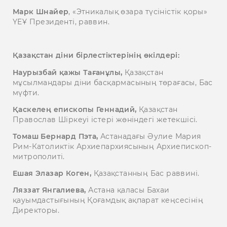
Марк Шнайер
, «Этникалық өзара түсіністік қоры»
ҮЕҰ Президенті, раввин.
Қазақстан діни бірлестіктерінің өкілдері:
Наурызбай қажы Тағанұлы,
Қазақстан
мұсылмандары діни басқармасының төрағасы, Бас
мүфти.
Қаскелең епископы Геннадий,
Қазақстан
Православ Шіркеуі істері жөніндегі жетекшісі.
Томаш Бернард Пэта,
Астанадағы Әулие Мария
Рим-Католиктік Архиепархиясының Архиепископ-
митрополиті.
Ешая Элазар Коген,
Қазақстанның Бас раввині.
Ляззат Янгалиева,
Астана қаласы Бахаи
қауымдастығының Қоғамдық ақпарат кеңсесінің
Директоры.