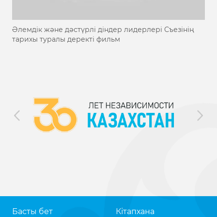
Әлемдік және дәстүрлі діндер лидерлері Съезінің
тарихы туралы деректі фильм
Басты бет
Кітапхана