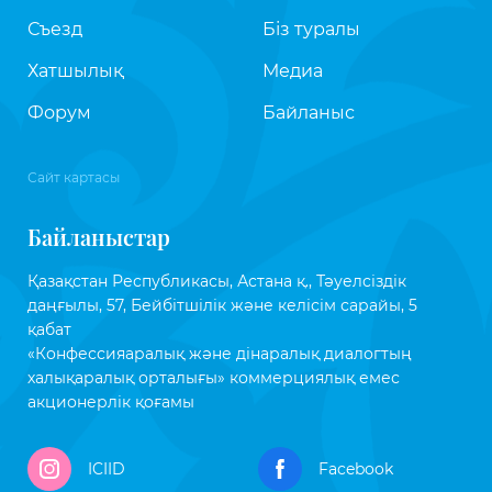
Съезд
Біз туралы
Хатшылық
Медиа
Форум
Байланыс
Сайт картасы
Байланыстар
Қазақстан Республикасы, Астана қ., Тәуелсіздік
даңғылы, 57, Бейбітшілік және келісім сарайы, 5
қабат
«Конфессияаралық және дінаралық диалогтың
халықаралық орталығы» коммерциялық емес
акционерлік қоғамы
ICIID
Facebook