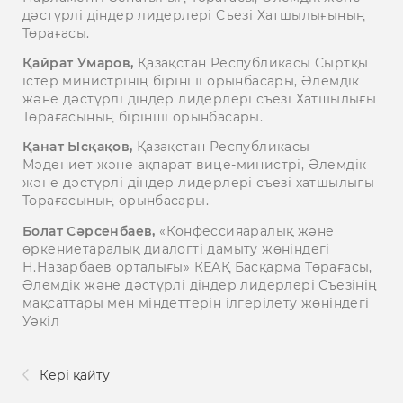
дәстүрлі діндер лидерлері Съезі Хатшылығының
Төрағасы.
Қайрат Умаров,
Қазақстан Республикасы Сыртқы
істер министрінің бірінші орынбасары, Әлемдік
және дәстүрлі діндер лидерлері съезі Хатшылығы
Төрағасының бірінші орынбасары.
Қанат Ысқақов,
Қазақстан Республикасы
Мәдениет және ақпарат вице-министрі, Әлемдік
және дәстүрлі діндер лидерлері съезі хатшылығы
Төрағасының орынбасары.
Болат Сәрсенбаев,
«Конфессияаралық және
өркениетаралық диалогті дамыту жөніндегі
Н.Назарбаев орталығы» КЕАҚ Басқарма Төрағасы,
Әлемдік және дәстүрлі діндер лидерлері Съезінің
мақсаттары мен міндеттерін ілгерілету жөніндегі
Уәкіл
Кері қайту