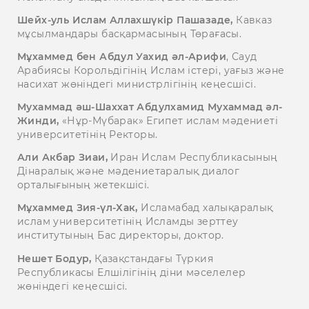
Шейх-уль Ислам Аллахшүкір Пашазаде,
Кавказ
мұсылмандары басқармасының Төрағасы.
Мұхаммед бен Абдул Уахид әл-Арифи
, Сауд
Арабиясы Корольдігінің Ислам істері, уағыз және
насихат жөніндегі министрлігінің кеңесшісі.
Мухаммад әш-Шаххат Абдулхамид Мухаммад әл-
Жинди,
«Нұр-Мүбарак» Египет ислам мәдениеті
университетінің Ректоры.
Али Акбар Зиаи,
Иран Ислам Республикасының
Дінаралық және мәдениетаралық диалог
орталығының жетекшісі.
Мұхаммед Зия-үл-Хак,
Исламабад халықаралық
ислам университетінің Исламды зерттеу
институтының Бас директоры, доктор.
Нешет Бодур,
Қазақстандағы Түркия
Республикасы Елшілігінің діни мәселелер
жөніндегі кеңесшісі.