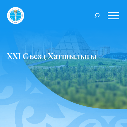
ХХІ Съезд Хатшылығы