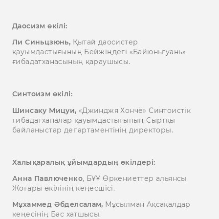
Даосизм өкілі:
Ли Синьцзюнь,
Қытай даосистер
қауымдастығының Бейжіңдегі «Байюньгуань»
ғибадатханасының қараушысы.
Синтоизм өкілі:
Шинсаку Мицуи,
«Джинджя Хончё» Синтоистік
ғибадатханалар қауымдастығының Сыртқы
байланыстар департаментінің директоры.
Халықаралық ұйымдардың өкілдері:
А
нна Павлюченко
, БҰҰ Өркениеттер альянсы
Жоғары өкілінің кеңесшісі.
Мұхаммед Әбделсалам,
Мұсылман Ақсақалдар
кеңесінің Бас хатшысы.