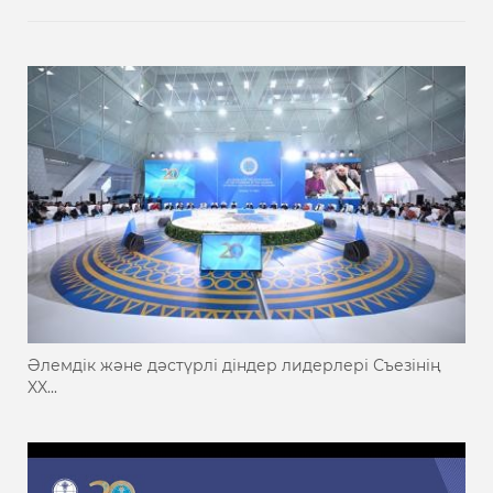
Әлемдік және дәстүрлі діндер лидерлері Съезінің
XX...