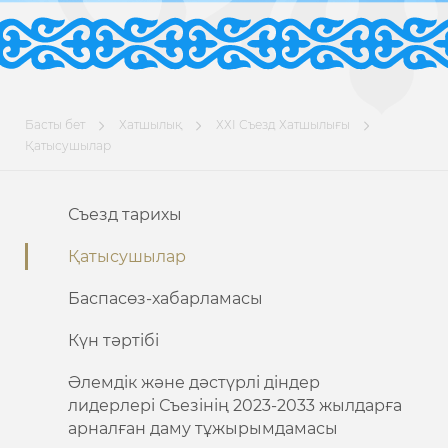
Басты бет
Хатшылық
ХХІ Съезд Хатшылығы
Қатысушылар
Съезд тарихы
Қатысушылар
Баспасөз-хабарламасы
Күн тәртібі
Әлемдік және дәстүрлі діндер
лидерлері Съезінің 2023-2033 жылдарға
арналған даму тұжырымдамасы