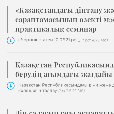
«Қазақстандағы дінтану ж
сараптамасының өзекті мә
практикалық семинар
сборник статей 10.06.21.pdf_
(*.pdf 4.75 Мб)
Қазақстан Республикасынд
берудің ағымдағы жағдайы 
Қазақстан Республикасындағы діни және д
келешегін талдау
(*.pdf 8.55 Мб)
Дін саласындағы ақпаратт