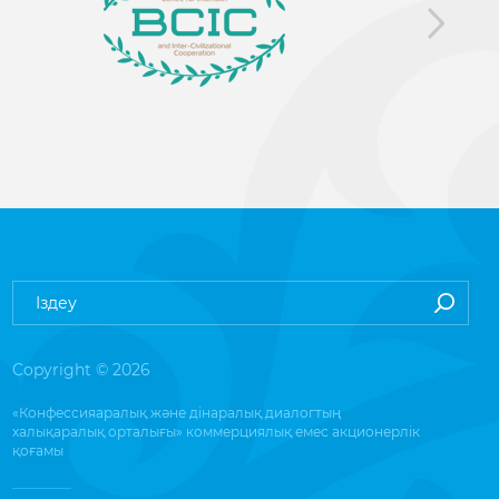
Copyright © 2026
«Конфессияаралық және дінаралық диалогтың
халықаралық орталығы» коммерциялық емес акционерлік
қоғамы