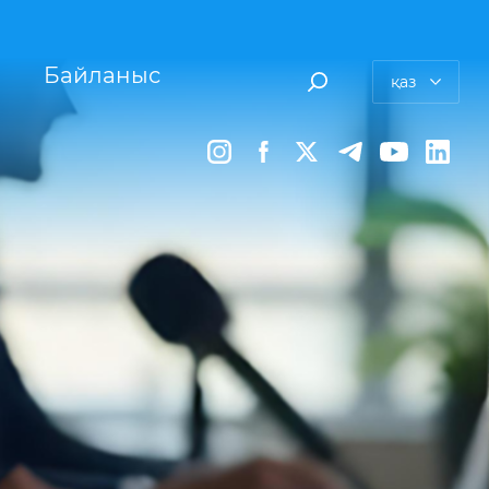
Байланыс
қаз