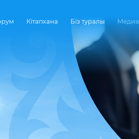
орум
Кітапхана
Біз туралы
Медиа