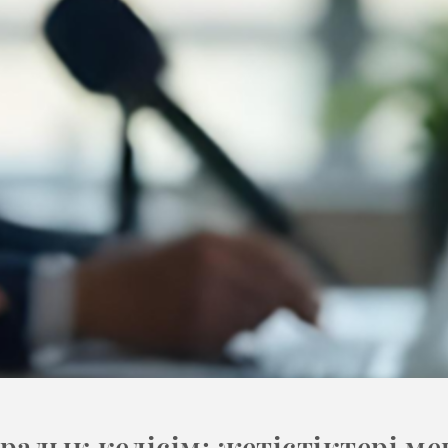
алық келісім: жетістіктері ме