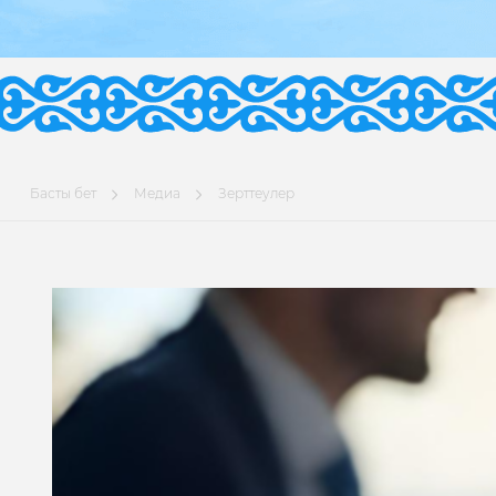
Басты бет
Медиа
Зерттеулер