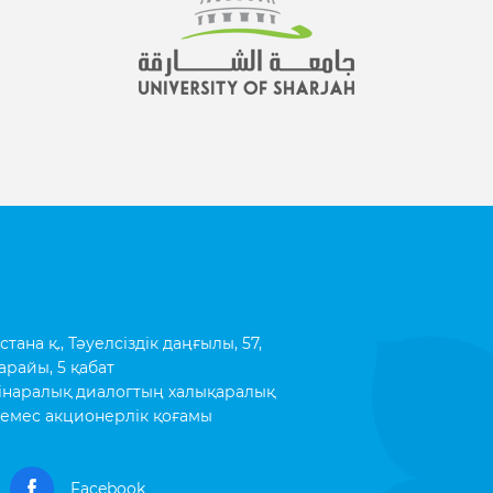
ана қ., Тәуелсіздік даңғылы, 57,
арайы, 5 қабат
інаралық диалогтың халықаралық
емес акционерлік қоғамы
Facebook