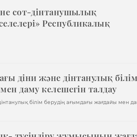
әне сот-дінтанушылық
селелері» Республикалық
ағы діни және дінтанулық білі
мен даму келешегін талдау
інтанулық білім берудің ағымдағы жағдайы мен д
ық- түсіндіру жұмысының жағ