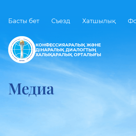
Басты бет
Съезд
Хатшылық
Ф
КОНФЕССИЯАРАЛЫҚ ЖӘНЕ
ДІНАРАЛЫҚ ДИАЛОГТЫҢ
ХАЛЫҚАРАЛЫҚ ОРТАЛЫҒЫ
Медиа