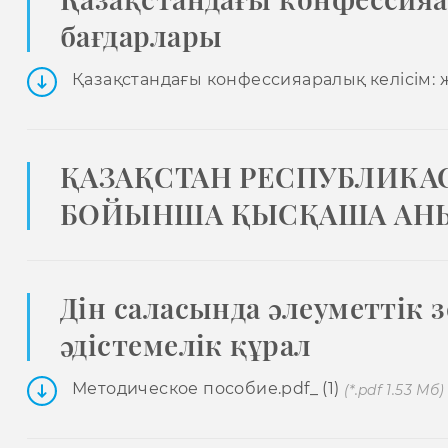
бағдарлары
Қазақстандағы конфессияаралық келісім: 
ҚАЗАҚСТАН РЕСПУБЛИКА
БОЙЫНША ҚЫСҚАША АНЫ
Дін саласында әлеуметтік з
әдістемелік құрал
Методическое пособие.pdf_ (1)
(*.pdf 1.53 Мб)