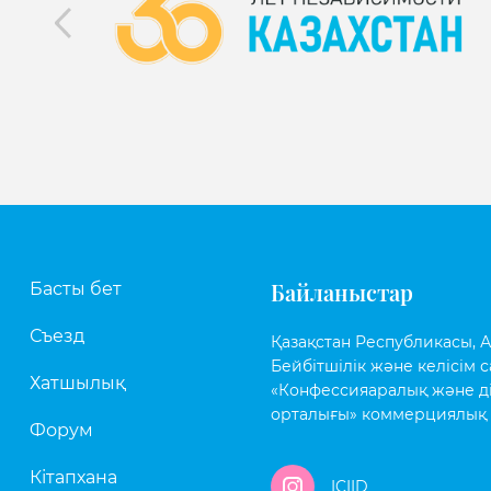
Байланыстар
Басты бет
Съезд
Қазақстан Республикасы, Аст
Бейбітшілік және келісім с
Хатшылық
«Конфессияаралық және д
орталығы» коммерциялық 
Форум
Кітапхана
ICIID