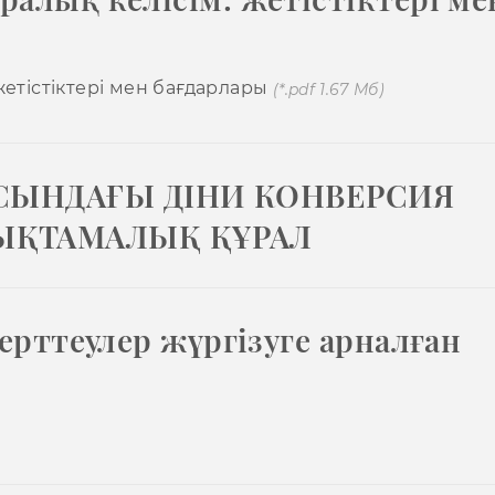
жетістіктері мен бағдарлары
(*.pdf 1.67 Мб)
СЫНДАҒЫ ДІНИ КОНВЕРСИЯ
ҚТАМАЛЫҚ ҚҰРАЛ
ерттеулер жүргізуге арналған