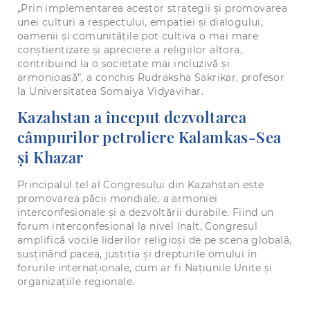
„Prin implementarea acestor strategii și promovarea
unei culturi a respectului, empatiei și dialogului,
oamenii și comunitățile pot cultiva o mai mare
conștientizare și apreciere a religiilor altora,
contribuind la o societate mai incluzivă și
armonioasă”, a conchis Rudraksha Sakrikar, profesor
la Universitatea Somaiya Vidyavihar.
Kazahstan a început dezvoltarea
câmpurilor petroliere Kalamkas-Sea
și Khazar
Principalul țel al Congresului din Kazahstan este
promovarea păcii mondiale, a armoniei
interconfesionale și a dezvoltării durabile. Fiind un
forum interconfesional la nivel înalt, Congresul
amplifică vocile liderilor religioși de pe scena globală,
susținând pacea, justiția și drepturile omului în
forurile internaționale, cum ar fi Națiunile Unite și
organizațiile regionale.