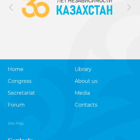
Home
Library
Congress
About us
Secretariat
Media
Forum
Contacts
Site Map