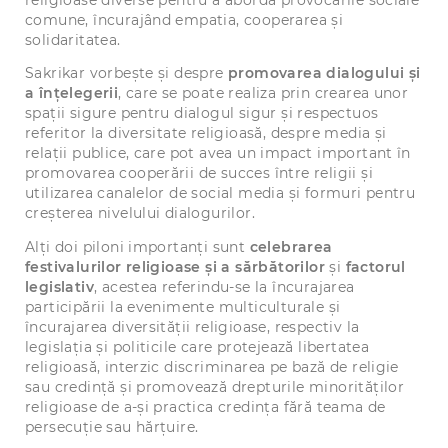
religioase diverse pentru a aborda provocările sociale
comune, încurajând empatia, cooperarea și
solidaritatea.
Sakrikar vorbește și despre
promovarea dialogului și
a înțelegerii
, care se poate realiza prin crearea unor
spații sigure pentru dialogul sigur și respectuos
referitor la diversitate religioasă, despre media și
relații publice, care pot avea un impact important în
promovarea cooperării de succes între religii și
utilizarea canalelor de social media și formuri pentru
creșterea nivelului dialogurilor.
Alți doi piloni importanți sunt
celebrarea
festivalurilor religioase și a sărbătorilor
și
factorul
legislativ
, acestea referindu-se la încurajarea
participării la evenimente multiculturale și
încurajarea diversității religioase, respectiv la
legislația și politicile care protejează libertatea
religioasă, interzic discriminarea pe bază de religie
sau credință și promovează drepturile minorităților
religioase de a-și practica credința fără teama de
persecuție sau hărțuire.