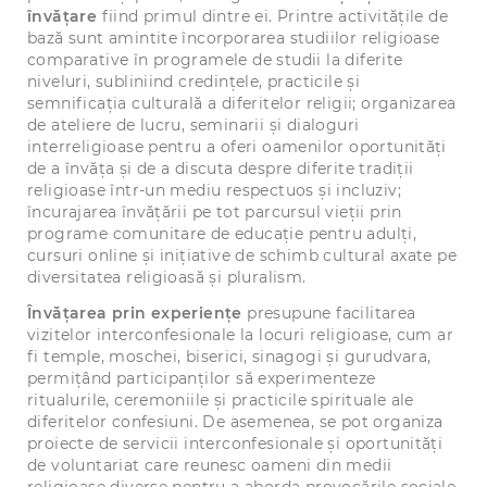
învățare
fiind primul dintre ei. Printre activitățile de
bază sunt amintite încorporarea studiilor religioase
comparative în programele de studii la diferite
niveluri, subliniind credințele, practicile și
semnificația culturală a diferitelor religii; organizarea
de ateliere de lucru, seminarii și dialoguri
interreligioase pentru a oferi oamenilor oportunități
de a învăța și de a discuta despre diferite tradiții
religioase într-un mediu respectuos și incluziv;
încurajarea învățării pe tot parcursul vieții prin
programe comunitare de educație pentru adulți,
cursuri online și inițiative de schimb cultural axate pe
diversitatea religioasă și pluralism.
Învățarea prin experiențe
presupune facilitarea
vizitelor interconfesionale la locuri religioase, cum ar
fi temple, moschei, biserici, sinagogi și gurudvara,
permițând participanților să experimenteze
ritualurile, ceremoniile și practicile spirituale ale
diferitelor confesiuni. De asemenea, se pot organiza
proiecte de servicii interconfesionale și oportunități
de voluntariat care reunesc oameni din medii