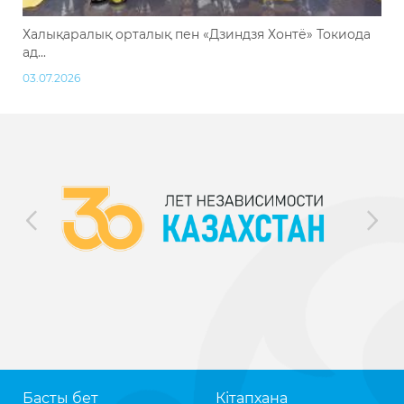
Халықаралық орталық пен «Дзиндзя Хонтё» Токиода
ад...
03.07.2026
Басты бет
Кітапхана