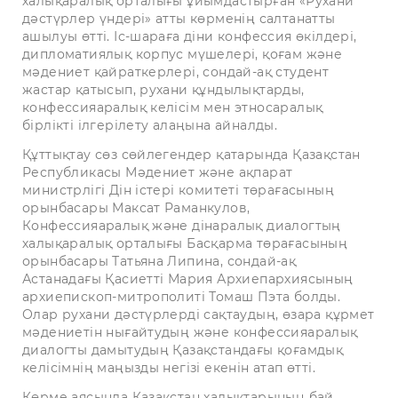
халықаралық орталығы ұйымдастырған «Рухани
дәстүрлер үндері» атты көрменің салтанатты
ашылуы өтті. Іс-шараға діни конфессия өкілдері,
дипломатиялық корпус мүшелері, қоғам және
мәдениет қайраткерлері, сондай-ақ студент
жастар қатысып, рухани құндылықтарды,
конфессияаралық келісім мен этносаралық
бірлікті ілгерілету алаңына айналды.
Құттықтау сөз сөйлегендер қатарында Қазақстан
Республикасы Мәдениет және ақпарат
министрлігі Дін істері комитеті төрағасының
орынбасары Максат Раманкулов,
Конфессияаралық және дінаралық диалогтың
халықаралық орталығы Басқарма төрағасының
орынбасары Татьяна Липина, сондай-ақ
Астанадағы Қасиетті Мария Архиепархиясының
архиепископ-митрополиті Томаш Пэта болды.
Олар рухани дәстүрлерді сақтаудың, өзара құрмет
мәдениетін нығайтудың және конфессияаралық
диалогты дамытудың Қазақстандағы қоғамдық
келісімнің маңызды негізі екенін атап өтті.
Көрме аясында Қазақстан халықтарының бай