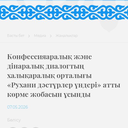
Басты бет
Медиа
Жаңалықтар
Конфессияаралық және
дінаралық диалогтың
халықаралық орталығы
«Рухани дәстүрлер үндері» атты
көрме жобасын ұсынды
07.05.2026
Бөлісу