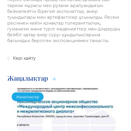
тарихи мұрасы мен рухани әралуандығын
бейнелейтін бірегей экспонаттар, өнер
туындылары мен артефактілер ұсынылды. Ресми
рәсімнен кейін қонақтар толеранттылық,
гуманизм және түрлі мәдениеттер мен діндердің
бейбіт қатар өмір сүруі құндылықтарына
басымдық берілген экспозициямен танысты.
Кері қайту
Жаңалықтар
Жаңалықтар