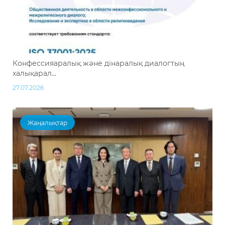
Конфессияаралық және дінаралық диалогтың
халықарал...
27.07.2026
Жаңалықтар