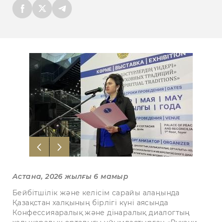
Астана, 2026 жылғы 6 мамыр
Бейбітшілік және келісім сарайы алаңында
Қазақстан халқының бірлігі күні аясында
Конфессияаралық және дінаралық диалогтың