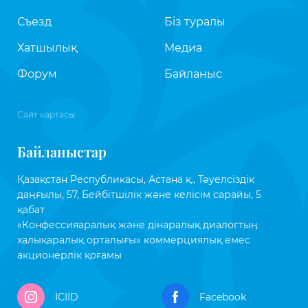
Съезд
Біз туралы
Хатшылық
Медиа
Форум
Байланыс
Сайт картасы
Байланыстар
Қазақстан Республикасы, Астана қ., Тәуелсіздік
даңғылы, 57, Бейбітшілік және келісім сарайы, 5
қабат
«Конфессияаралық және дінаралық диалогтың
халықаралық орталығы» коммерциялық емес
акционерлік қоғамы
ICIID
Facebook