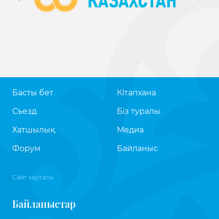
Басты бет
Кітапхана
Съезд
Біз туралы
Хатшылық
Медиа
Форум
Байланыс
Сайт картасы
Байланыстар