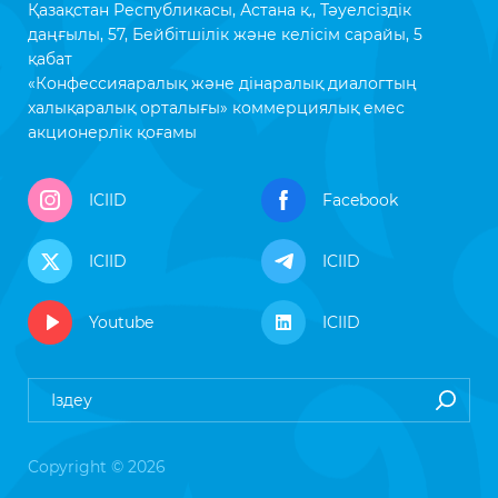
Қазақстан Республикасы, Астана қ., Тәуелсіздік
даңғылы, 57, Бейбітшілік және келісім сарайы, 5
қабат
«Конфессияаралық және дінаралық диалогтың
халықаралық орталығы» коммерциялық емес
акционерлік қоғамы
ICIID
Facebook
ICIID
ICIID
Youtube
ICIID
Copyright © 2026