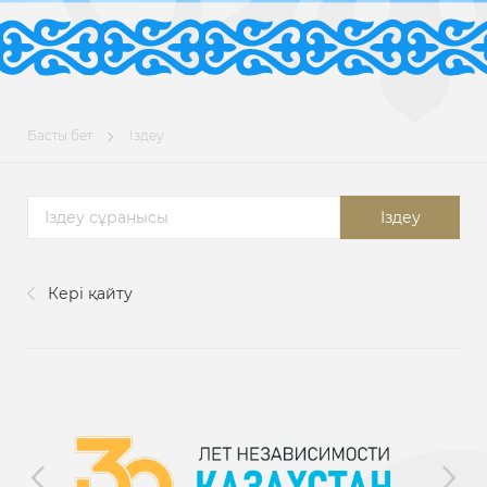
Басты бет
Іздеу
Іздеу
Кері қайту