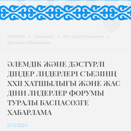
Басты бет
Хатшылық
ХХІІ Съезд Хатшылығы
Баспасөз-хабарламасы
ӘЛЕМДІК ЖӘНЕ ДӘСТҮРЛІ
ДІНДЕР ЛИДЕРЛЕРІ СЪЕЗІНІҢ
ХХІІ ХАТШЫЛЫҒЫ ЖӘНЕ ЖАС
ДІНИ ЛИДЕРЛЕР ФОРУМЫ
ТУРАЛЫ БАСПАСӨЗГЕ
ХАБАРЛАМА
01.10.2024