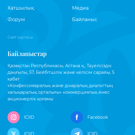
Хатшылық
Медиа
Форум
Байланыс
Сайт картасы
Байланыстар
Қазақстан Республикасы, Астана қ., Тәуелсіздік
даңғылы, 57, Бейбітшілік және келісім сарайы, 5
қабат
«Конфессияаралық және дінаралық диалогтың
халықаралық орталығы» коммерциялық емес
акционерлік қоғамы
ICIID
Facebook
ICIID
ICIID