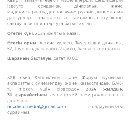
қазіргі заманғы өзекті мәселелердің шешімдерін
іздеуге, сондай-ақ дінаралық және
мәдениетаралық диалог және рухани дипломатия
дәстүрлері сабақтастығын қамтамасыз ету және
сақтауға кеңінен тартуға бағытталған.
Өтетін күні:
2024 жылғы 9 қазан.
Өтетін орны:
Астана қаласы, Тәуелсіздік даңғылы,
52, Тәуелсіздік сарайы, 2 қабат, баспасөз орталығы.
Шараның басталуы:
сағат 10.00.
XXІІ съез Хатшылығы және Форум жұмысын
ақпараттық сүйемелдеу және қазақстандық БАҚ-
ты тіркеу үшін сіздерден
2024 жылдың
30 қыркүйегінен
кешіктірмей электронды пошта
адресіне:
nncdiicdmedia@gmail.com
жолдауыңызды
сұраймыз.