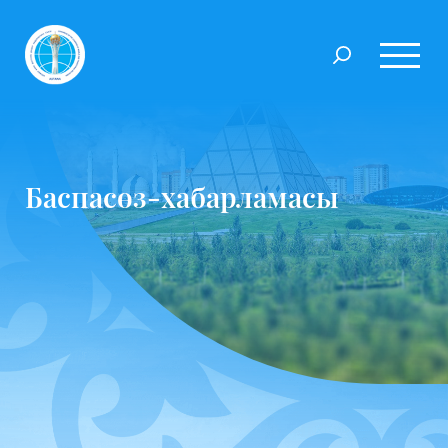
Баспасөз-хабарламасы