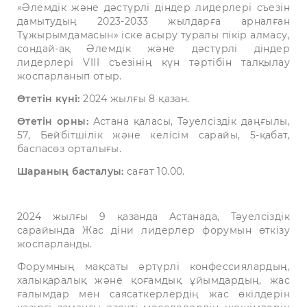
«Әлемдік және дәстүрлі діндер лидерлері съезін
дамытудың 2023-2033 жылдарға арналған
Тұжырымдамасын» іске асыру туралы пікір алмасу,
сондай-ақ Әлемдік және дәстүрлі діндер
лидерлері VIІI съезінің күн тәртібін талқылау
жоспарланып отыр.
Өтетін күні:
2024 жылғы 8 қазан.
Өтетін орны:
Астана қаласы, Тәуелсіздік даңғылы,
57, Бейбітшілік және келісім сарайы, 5-қабат,
баспасөз орталығы.
Шараның басталуы:
сағат 10.00.
2024 жылғы 9 қазанда Астанада, Тәуелсіздік
сарайында Жас діни лидерлер форумын өткізу
жоспарланды.
Форумның мақсаты әртүрлі конфессиялардың,
халықаралық және қоғамдық ұйымдардың, жас
ғалымдар мен саясаткерлердің жас өкілдерін