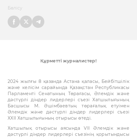
Бөлісу
Құрметті журналистер!
2024 жылғы 8 қазанда Астана қаласы, Бейбітшілік
және келісім сарайында Қазақстан Республикасы
Парламенті Сенатының Төрағасы, Әлемдік және
дәстүрлі діндер лидерлері съезі Хатшылығының
Басшысы М. Әшімбаевтың төрағалық етуімен
Әлемдік және дәстүрлі діндер лидерлері съезі
XXІІ Хатшылығының отырысы өтеді.
Хатшылық отырысы аясында VIІ Әлемдік және
дәстүрлі діндер лидерлері съезінің қорытындысы