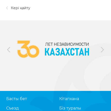
Кері қайту
Басты бет
Кітапхана
Съезд
Біз туралы