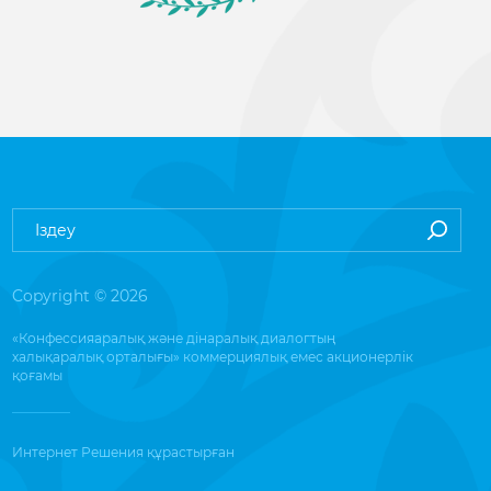
Copyright © 2026
«Конфессияаралық және дінаралық диалогтың
халықаралық орталығы» коммерциялық емес акционерлік
қоғамы
Интернет Решения
құрастырған