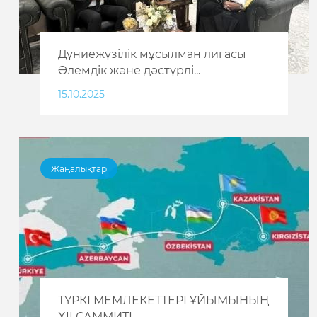
Дүниежүзілік мұсылман лигасы
Әлемдік және дәстүрлі...
15.10.2025
Жаңалықтар
ТҮРКІ МЕМЛЕКЕТТЕРІ ҰЙЫМЫНЫҢ
XII САММИТІ