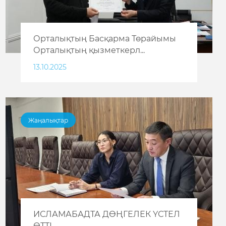
Орталықтың Басқарма Төрайымы
Орталықтың қызметкерл...
13.10.2025
Жаңалықтар
ИСЛАМАБАДТА ДӨҢГЕЛЕК ҮСТЕЛ
ӨТТІ