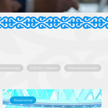
аңалықтар
БАҚ біз туралы
Жарияланымдар
Жаңалықтар