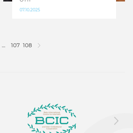
07.10.2025
...
107
108