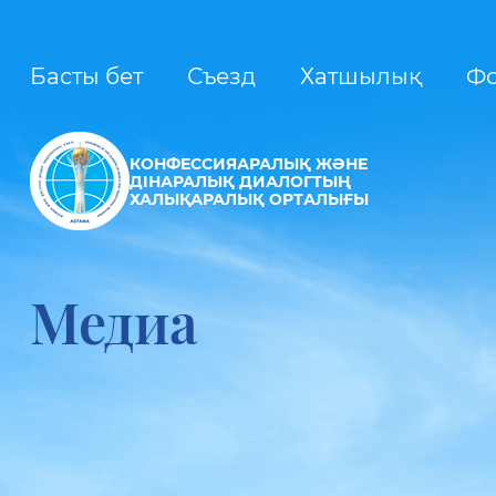
Басты бет
Съезд
Хатшылық
Ф
КОНФЕССИЯАРАЛЫҚ ЖӘНЕ
ДІНАРАЛЫҚ ДИАЛОГТЫҢ
ХАЛЫҚАРАЛЫҚ ОРТАЛЫҒЫ
Медиа