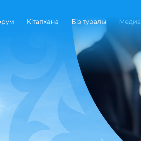
орум
Кітапхана
Біз туралы
Медиа