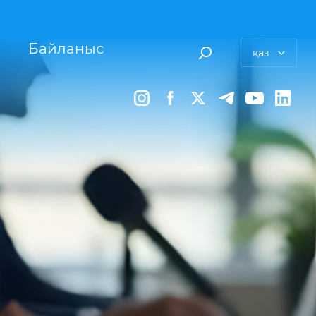
Байланыс
қаз