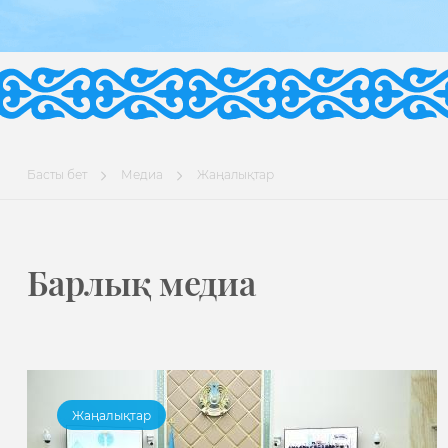
Басты бет
Медиа
Жаңалықтар
Барлық медиа
Жаңалықтар