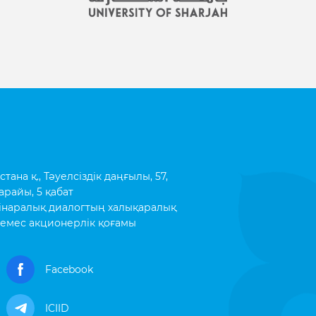
ана қ., Тәуелсіздік даңғылы, 57,
арайы, 5 қабат
інаралық диалогтың халықаралық
емес акционерлік қоғамы
Facebook
ICIID