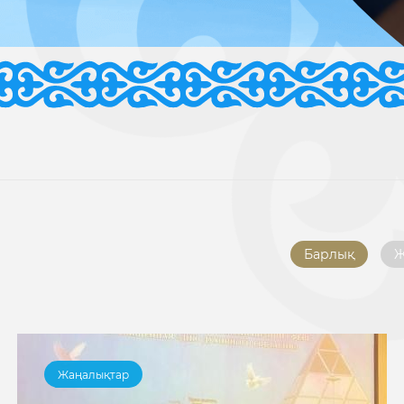
Барлық
Ж
Жаңалықтар