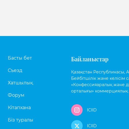
Байланыстар
Басты бет
Съезд
Қазақстан Республикасы, Аст
Бейбітшілік және келісім с
Хатшылық
«Конфессияаралық және д
орталығы» коммерциялық 
Форум
Кітапхана
ICIID
Біз туралы
ICIID