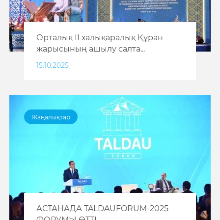
Орталық ІІ халықаралық Құран
жарысының ашылу салта...
15.10.2025
Жаңалықтар
АСТАНАДА TALDAUFORUM-2025
ФОРУМЫ ӨТТІ