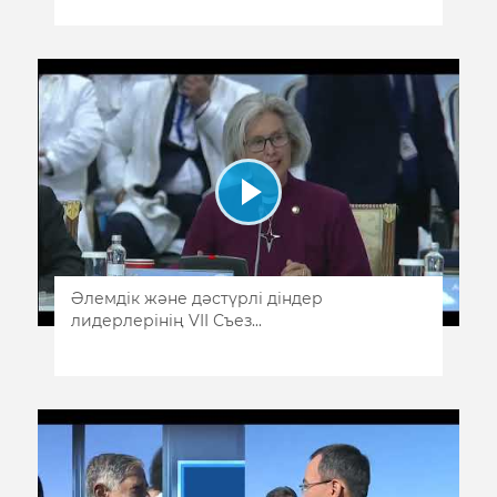
Әлемдік және дәстүрлі діндер
лидерлерінің VII Съез...