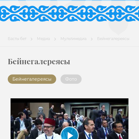
Басты бет
Медиа
Мультимедиа
Бейнегалереясы
Бейнегалереясы
Бейнегалереясы
Фото