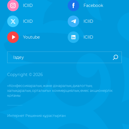
ICIID
Facebook
ICIID
ICIID
Youtube
ICIID
Copyright © 2026
«Конфессияаралық және дінаралық диалогтың
халықаралық орталығы» коммерциялық емес акционерлік
қоғамы
Интернет Решения
құрастырған