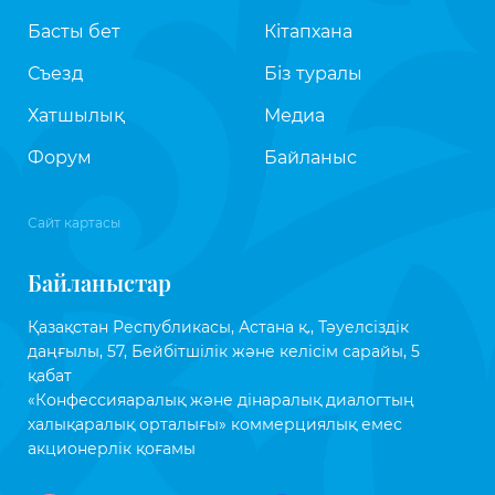
Басты бет
Кітапхана
Съезд
Біз туралы
Хатшылық
Медиа
Форум
Байланыс
Сайт картасы
Байланыстар
Қазақстан Республикасы, Астана қ., Тәуелсіздік
даңғылы, 57, Бейбітшілік және келісім сарайы, 5
қабат
«Конфессияаралық және дінаралық диалогтың
халықаралық орталығы» коммерциялық емес
акционерлік қоғамы