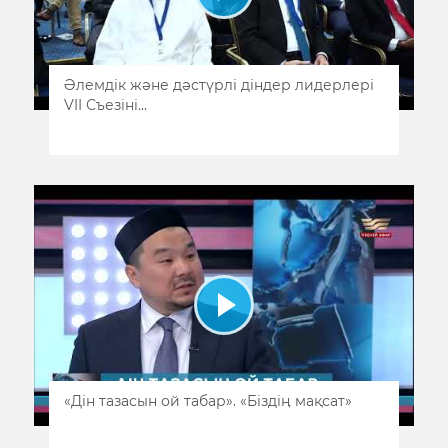
Әлемдік және дәстүрлі діндер лидерлері
VII Съезіні...
«Дін тазасын ой табар». «Біздің мақсат»