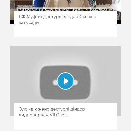
РФ Мүфтиі Дәстүрлі діндер Съезіне
қатысады
Әлемдік және дәстүрлі діндер
лидерлерінің VII Съез...