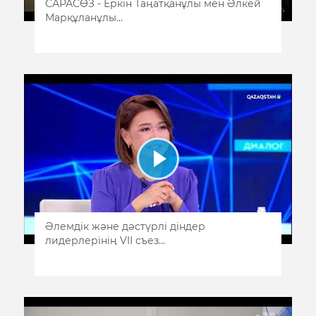
САРАСӨЗ - Еркін Таңатқанұлы мен Әлкей
Марқұланұлы...
Әлемдік және дәстүрлі діндер
лидерлерінің VII съез...