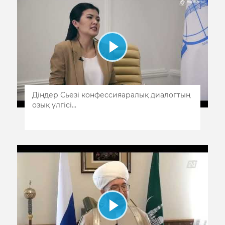
Діндер Сьезі конфессияаралық диалогтың
озық үлгісі...