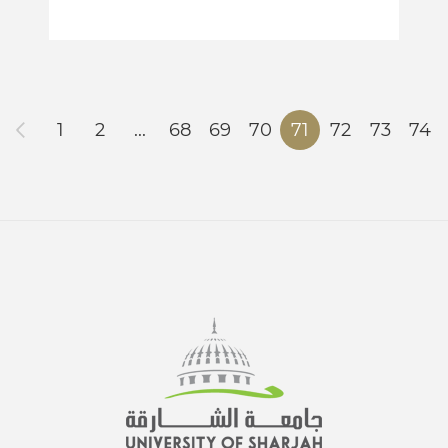
1
2
...
68
69
70
71
72
73
74