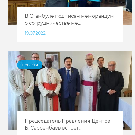
В Стамбуле подписан меморандум
о сотрудничестве ме...
19.07.2022
Новости
Председатель Правления Центра
Б. Сарсенбаев встрет...