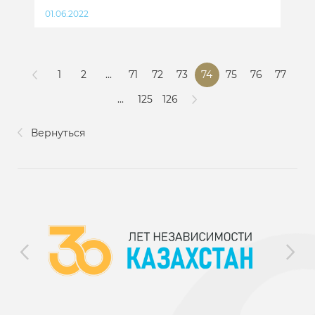
01.06.2022
1
2
...
71
72
73
74
75
76
77
...
125
126
Вернуться