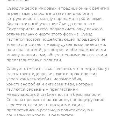
Съезд лидеров мировых и традиционных религий
играет важную роль в развитии диалога и
сотрудничества между народами и религиями.
Как постоянный участник Съезда и член его
Секретариата, я хочу подчеркнуть одну важную
отличительную черту этого форума. Съезд
является постоянно действующей площадкой не
только для диалога между духовными лидерами,
но и платформой для встреч и обмена мнениями
между политиками, общественными деятелями и
представителями религий.
Следует отметить, к сожалению, что в мире растут
факты таких идеологических и практических
угроз, как ксенофобия, исламофобия,
христианофобия и антисемитизм, которые
являются серьезным препятствием
международной стабильности и безопасности.
Сегодня призывы к ненависти, провоцирующие
агрессию, насилие и дискриминацию,
превратились в реальную политическую и
социальную угрозу. В результате