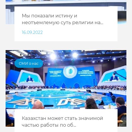
Мы показали истину и
неотъемлемую суть религии на...
16.09.2022
СМИ о нас
Казахстан может стать значимой
частью работы по об...