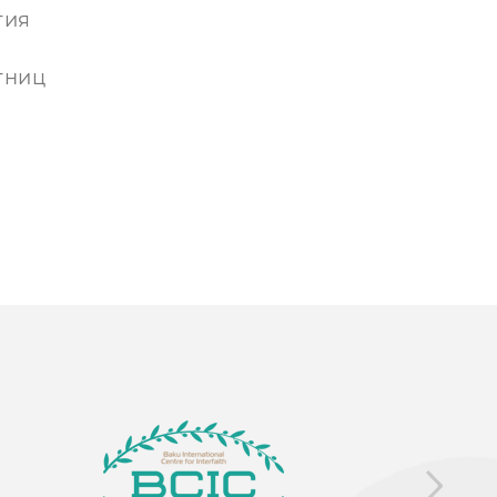
тия
тниц