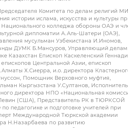
Председателя Комитета по делам религий М
ния истории ислама, искусства и культуры пр
ор Национального колледжа обороны ОАЭ и чл
ьтурной дипломатии А.Аль-Шатери (ОАЭ),
авления мусульман Узбекистана И.Иномов,
ганды ДУМК Б.Мансуров, Управляющий делам
ке Казахстан Епископ Каскеленский Геннади
 епископов Центральной Азии, епископ
Алматы Х.Сиерра, и.о. директора Кластерног
нуссон, Помощник Верховного муфтия,
льман Кыргызстана У.Султанов, Исполнитель
ьного директора НПО «Национальная комисс
Левин (США), Представитель РК в ТЮРКСОЙ
 по педагогике и подготовке учителей при
сперт Международной Тюркской академии
ра Н.Назарбаева по развитию