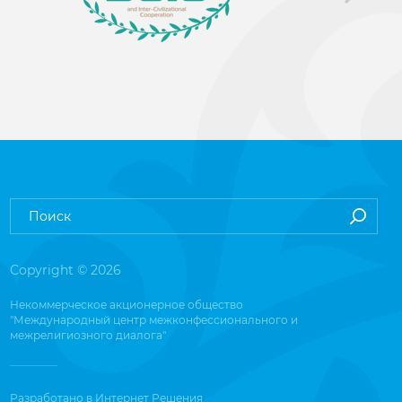
Copyright © 2026
Некоммерческое акционерное общество
"Международный центр межконфессионального и
межрелигиозного диалога"
Разработано в
Интернет Решения