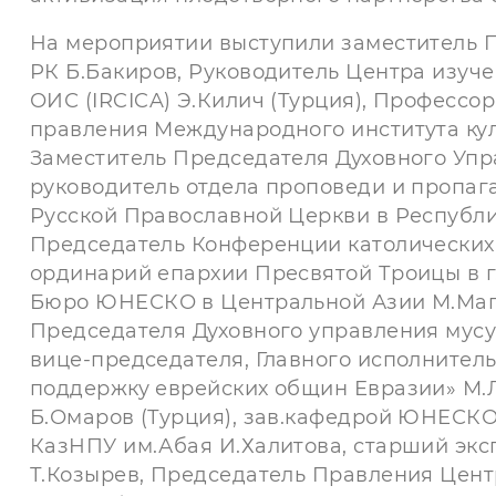
На мероприятии выступили заместитель 
РК Б.Бакиров, Руководитель Центра изуче
ОИС (IRCICA) Э.Килич (Турция), Професс
правления Международного института кул
Заместитель Председателя Духовного Упр
руководитель отдела проповеди и пропа
Русской Православной Церкви в Республи
Председатель Конференции католических
ординарий епархии Пресвятой Троицы в г.
Бюро ЮНЕСКО в Центральной Азии М.Маг
Председателя Духовного управления мусу
вице-председателя, Главного исполнител
поддержку еврейских общин Евразии» М.
Б.Омаров (Турция), зав.кафедрой ЮНЕСКО
КазНПУ им.Абая И.Халитова, старший эк
Т.Козырев, Председатель Правления Цент