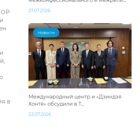
межконфессионального и межрели...
27.07.2026
ИОР
и
ен
Новости
и
й,
о
Международный центр и «Дзиндзя
ия в
Хонтё» обсудили в Т...
03.07.2026