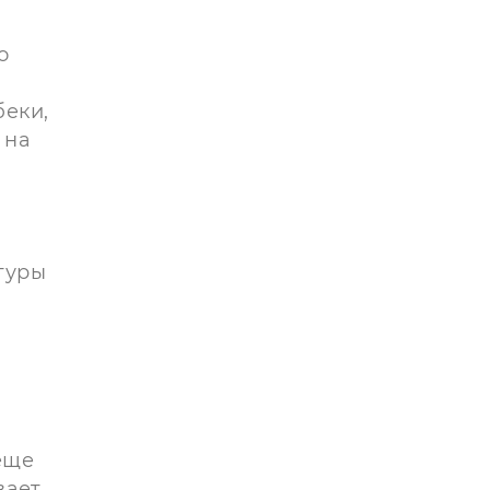
о
беки,
 на
туры
еще
вает