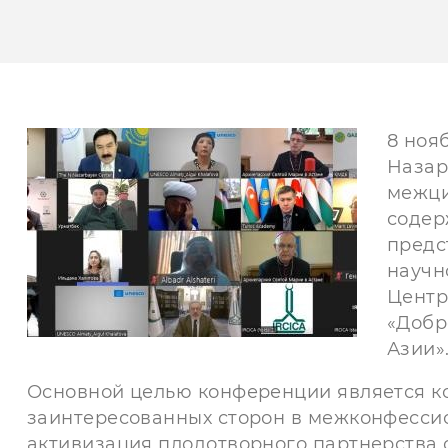
8 ноя
Назар
межци
содер
предс
научн
Центр
«Добр
Азии»
Основной целью конференции является к
заинтересованных сторон в межконфессио
активизация плодотворного партнерства 