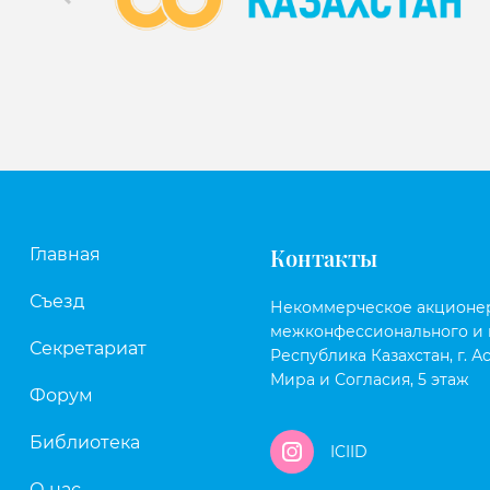
Контакты
Главная
Съезд
Некоммерческое акционе
межконфессионального и 
Секретариат
Республика Казахстан, г. Ас
Мира и Согласия, 5 этаж
Форум
Библиотека
ICIID
О нас