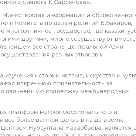
нного диалога Б.Сарсенбаев.
и Министерства информации и общественног
теля Комитета по делам религий Б.Бакиров,
е многоэтничное государство, где казахи, уз
многими другими, мирно сосуществуют вместе
дальнейшем все страны Центральной Азии
сосуществования разных этносов и
 изучения истории ислама, искусства и куль
ражая искреннюю признательность за
ил дальнейшую поддержку международных
ых платформ межконфессионального и
 все более важной целью в наше время.
Центром Нурсултана Назарбаева, является 
влении. Наш центр IRCICA, также поддержи