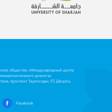
рное общество «Международный центр
межрелигиозного диалога»
тана, проспект Тәуелсіздік, 57, Дворец
Facebook