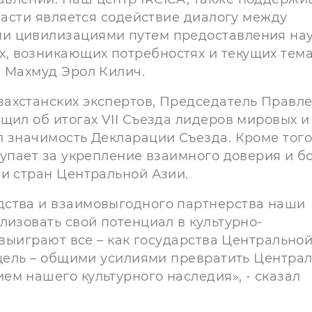
бласти является содействие диалогу между
и цивилизациями путем предоставления на
 возникающих потребностях и текущих тема
л Махмуд Эрол Килич.
ахстанских экспертов, Председатель Правл
щил об итогах VII Съезда лидеров мировых и
 значимость Декларации Съезда. Кроме того
тупает за укрепление взаимного доверия и б
ми стран Центральной Азии.
дства и взаимовыгодного партнерства наши
лизовать свой потенциал в культурно-
 выиграют все – как государства Центрально
я цель – общими усилиями превратить Центра
м нашего культурного наследия», - сказал