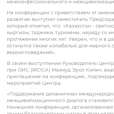
межконфессионального и межцивилизацио
На конференции с приветствием от имен
развития выступил заместитель Председа
который отметил, что «Казахстан - светско
кыргызы, таджики, туркмены, наряду со 
протяжении многих лет. Уверен, что и в 
останутся также колыбелью для мирного 
вероисповеданий».
В своем выступлении Руководитель Центра
при ОИС (IRCICA) Махмуд Эрол Килич, вы
приглашение на конференцию, подтверд
мероприятий Центра.
«Поддержание динамичных международн
межцивилизационного диалога становится
Нынешняя конференция, организованная 
одним благоприятным шагом в этом напра