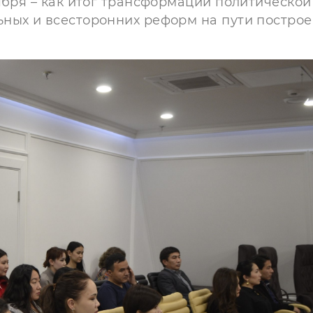
ября – как итог трансформации политической
ных и всесторонних реформ на пути постро