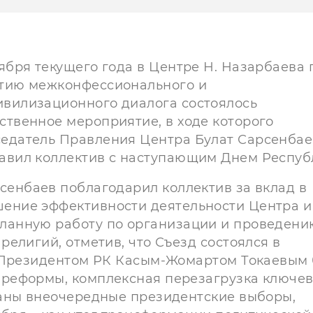
тября текущего года в Центре Н. Назарбаева 
тию межконфессионального и
вилизационного диалога состоялось
ственное мероприятие, в ходе которого
едатель Правления Центра Булат Сарсенбае
авил коллектив с наступающим Днем Респуб
рсенбаев поблагодарил коллектив за вклад в
ение эффективности деятельности Центра и
ланную работу по организации и проведению
елигий, отметив, что Съезд состоялся в
а Президентом РК Касым-Жомартом Токаевым
реформы, комплексная перезагрузка ключе
ваны внеочередные президентские выборы,