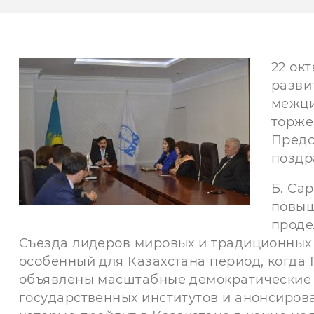
22 ок
разви
межци
торже
Предс
поздр
Б. Са
повыш
проде
Съезда лидеров мировых и традиционных р
особенный для Казахстана период, когд
объявлены масштабные демократические 
государственных институтов и анонсиро