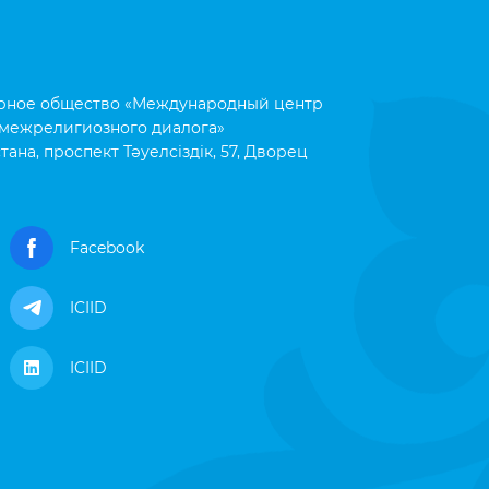
рное общество «Международный центр
межрелигиозного диалога»
тана, проспект Тәуелсіздік, 57, Дворец
Facebook
ICIID
ICIID