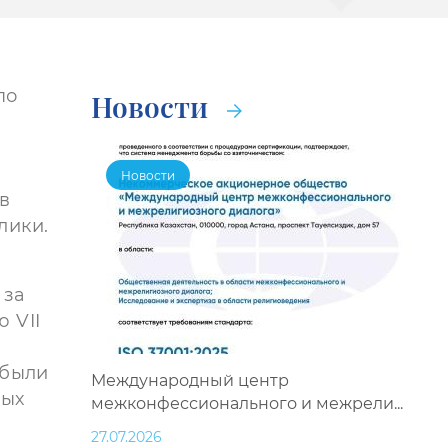
по
Новости
Новости
в
лики.
 за
 VII
 были
Международный центр
вых
межконфессионального и межрели...
27.07.2026