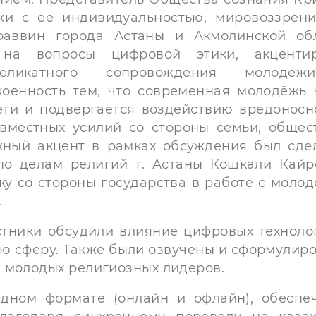
жи с её индивидуальностью, мировоззрен
раввин города Астаны и Акмолинской об
на вопросы цифровой этики, акцентир
еликатного сопровождения молодё
оенность тем, что современная молодёжь 
ети и подвергается воздействию вредоносн
совместных усилий со стороны семьи, общес
жный акцент в рамках обсуждения был сде
по делам религий г. Астаны Кошкали Кайр
у со стороны государства в работе с моло
.
ики обсудили влияние цифровых техноло
ую сферу. Также были озвучены и сформулир
 молодых религиозных лидеров.
формате (онлайн и офлайн), обеспеч