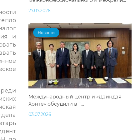
межконфессионального и межрели...
27.07.2026
ности
епло
иалог
Новости
тия и
овать
авать
енное
еское
среди
Международный центр и «Дзиндзя
ских
Хонтё» обсудили в Т...
мская
тдела
03.07.2026
етарь
идент
ОН по