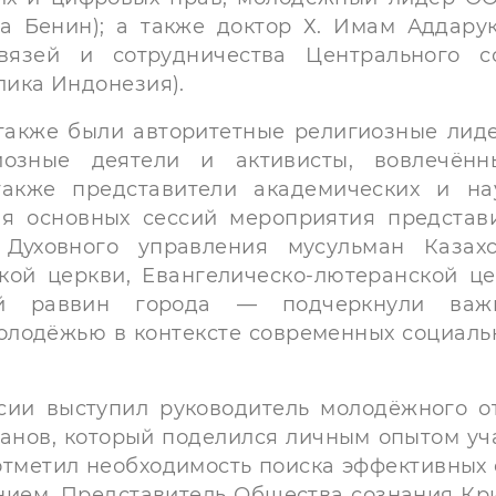
а Бенин); а также доктор Х. Имам Аддарук
язей и сотрудничества Центрального с
лика Индонезия).
же были авторитетные религиозные лид
иозные деятели и активисты, вовлечён
акже представители академических и на
мя основных сессий мероприятия представ
Духовного управления мусульман Казахс
кой церкви, Евангелическо-лютеранской це
й раввин города — подчеркнули важн
молодёжью в контексте современных социаль
ыступил руководитель молодёжного от
ианов, который поделился личным опытом уч
тметил необходимость поиска эффективных
нием. Представитель Общества сознания К