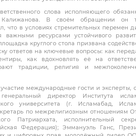
ветственного слова исполняющего обязан
 Калижанова. В своём обращении он т
л, что в условиях стремительных перемен д
ся важными ресурсами устойчивого разви
 площадка круглого стола призвана содейств
ску ответов на ключевые вопросы: как перед
нтиры, как вдохновлять её на ответств
рают традиции, религия и межпоколенч
стие международные гости и эксперты, 
генеральный директор Института ислам
кого университета (г. Исламабад, Исла
екретарь по межрелигиозным отношениям О
ого Патриархата, исполнительный секр
йская Федерация); Эммануэль Ганс, През
их и цифровых прав, молодёжный лидер О