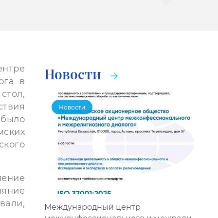
нтре
Новости
ога в
стол,
ствия
Новости
 было
мских
кого
ление
ияние
вали,
Международный центр