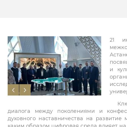
21 и
межко
Аста
посвя
и кул
орга
иссл
униве
Ключ
диалога между поколениями и конфес
духовного наставничества на развитие 
каким образом цифровая среда влияет на