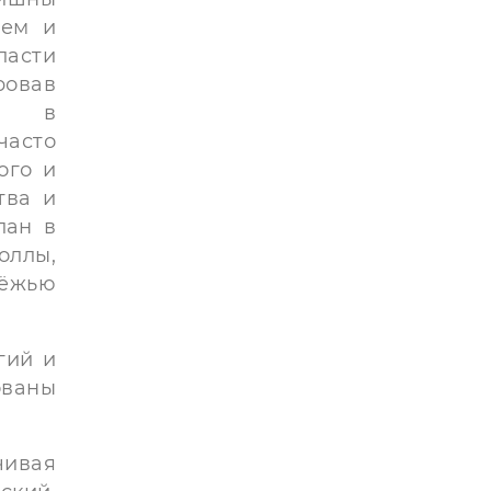
ием и
ласти
овав
жи в
часто
ого и
тва и
лан в
оллы,
дёжью
гий и
ованы
ивая