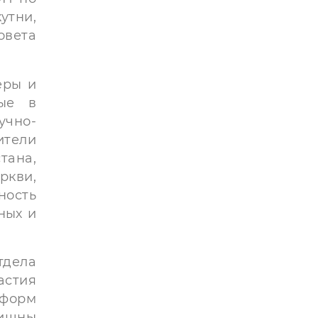
утни,
овета
еры и
ные в
учно-
ители
тана,
ркви,
ость
ных и
дела
астия
 форм
ришны