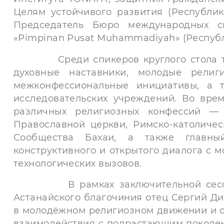
Целям устойчивого развития (Республик
Председатель Бюро международных св
«Pimpinan Pusat Muhammadiyah» (Респуб
Среди спикеров круглого стола так
духовные наставники, молодые религ
межконфессиональные инициативы, а т
исследовательских учреждений. Во вре
различных религиозных конфессий — 
Православной церкви, Римско-католичес
Сообщества Бахаи, а также главны
конструктивного и открытого диалога с 
технологических вызовов.
В рамках заключительной сессии в
Астанайского благочиния отец Сергий Д
в молодёжном религиозном движении и о
взаимодействия с подрастающим поколе