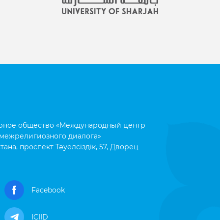
рное общество «Международный центр
межрелигиозного диалога»
тана, проспект Тәуелсіздік, 57, Дворец
Facebook
ICIID