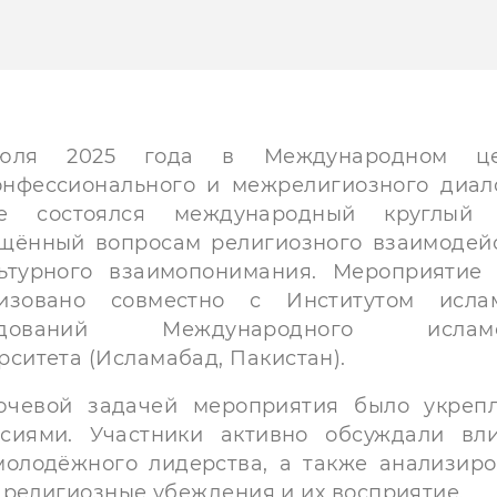
юля 2025 года в Международном це
нфессионального и межрелигиозного диал
не состоялся международный круглый 
щённый вопросам религиозного взаимодей
ьтурного взаимопонимания. Мероприятие
низовано совместно с Институтом исла
едований Международного исламс
рситета (Исламабад, Пакистан).
евой задачей мероприятия было укреп
сиями. Участники активно обсуждали вл
молодёжного лидерства, а также анализиро
 религиозные убеждения и их восприятие.