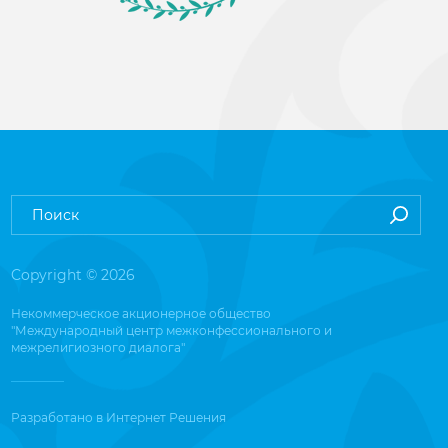
Copyright © 2026
Некоммерческое акционерное общество
"Международный центр межконфессионального и
межрелигиозного диалога"
Разработано в
Интернет Решения