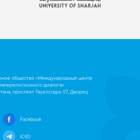
рное общество «Международный центр
межрелигиозного диалога»
тана, проспект Тәуелсіздік, 57, Дворец
Facebook
ICIID