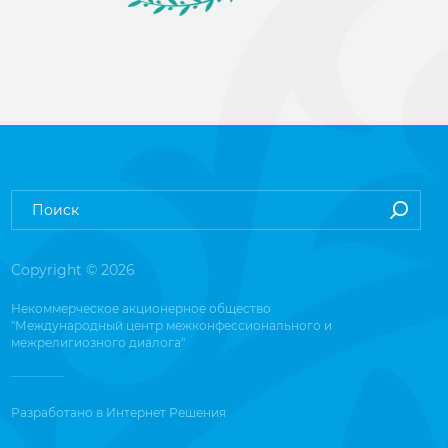
Copyright © 2026
Некоммерческое акционерное общество
"Международный центр межконфессионального и
межрелигиозного диалога"
Разработано в
Интернет Решения