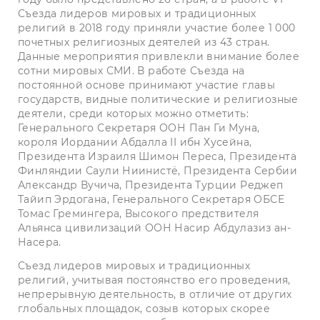
Съезда лидеров мировых и традиционных
религий в 2018 году приняли участие более 1 000
почетных религиозных деятелей из 43 стран.
Данные мероприятия привлекли внимание более
сотни мировых СМИ. В работе Съезда на
постоянной основе принимают участие главы
государств, видные политические и религиозные
деятели, среди которых можно отметить:
Генерального Секретаря ООН Пан Ги Муна,
короля Иордании Абдалла II ибн Хусейна,
Президента Израиля Шимон Переса, Президента
Финляндии Саули Ниинистё, Президента Сербии
Александр Вучича, Президента Турции Реджеп
Тайип Эрдогана, Генерального Секретаря ОБСЕ
Томас Гремингера, Высокого предствителя
Альянса цивилизаций ООН Насир Абдулазиз ан-
Насера.
Съезд лидеров мировых и традиционных
религий, учитывая постоянство его проведения,
непрерывную деятельность, в отличие от других
глобальных площадок, созыв которых скорее