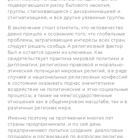
подвергающихся риску бытового насилия,
группы, сталкивающиеся с дискриминацией и
стигматизацией, и все другие уязвимые группы.
В заключение стоит отметить, что человечество
давно пришло к осознанию того, что глобальные
проблемы, затрагивающие интересы всех стран,
следует решать сообща. А религиозный фактор
был и остается одним их ключевых. Как
свидетельствует практика мировой политики и
дипломатии, религиозно-правовой и морально-
этический потенциал мировых ре­лигий, а в ряде
случаев и национальных религиозных конфессий
в состоянии оказывать подчас значительное
воздействие на политичес­кие и этно-социальные
процессы, а также на межгосударственные
отношения как в общемировом масштабе, так и в
различных регио­нах мира.
Именно поэтому на протяжении многих лет
страны предпринимали, и по сей день
предпринимают попытки создания
диалоговых
площадок и организаций по вопросам религии.