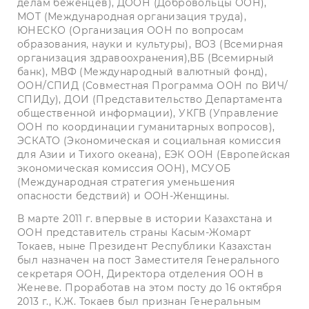
делам беженцев), ДООН (Добровольцы ООН),
МОТ (Международная организация труда),
ЮНЕСКО (Организация ООН по вопросам
образования, науки и культуры), ВОЗ (Всемирная
организация здравоохранения),ВБ (Всемирный
банк), МВФ (Международный валютный фонд),
ООН/СПИД (Совместная Программа ООН по ВИЧ/
СПИДу), ДОИ (Представительство Департамента
общественной информации), УКГВ (Управление
ООН по координации гуманитарных вопросов),
ЭСКАТО (Экономическая и социальная комиссия
для Азии и Тихого океана), ЕЭК ООН (Европейская
экономическая комиссия ООН), МСУОБ
(Международная стратегия уменьшения
опасности бедствий) и ООН-Женщины.
В марте 2011 г. впервые в истории Казахстана и
ООН представитель страны Касым-Жомарт
Токаев, ныне Президент Республики Казахстан
был назначен на пост Заместителя Генерального
секретаря ООН, Директора отделения ООН в
Женеве. Проработав на этом посту до 16 октября
2013 г., К.Ж. Токаев был признан Генеральным