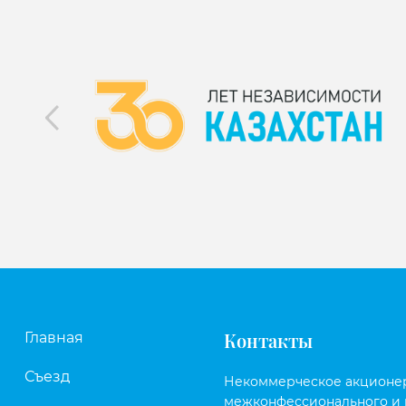
Контакты
Главная
Съезд
Некоммерческое акционе
межконфессионального и 