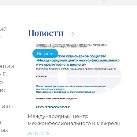
кий
Новости
я
Новости
мации
 Е.
о
ния
тизы
Международный центр
а
межконфессионального и межрели...
ных
27.07.2026