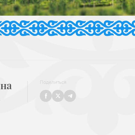
 на
Поделиться
»