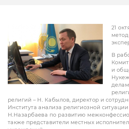
21 ок
метод
экспе
В раб
Комит
и общ
Нукеж
делам
религ
религий – Н. Кабылов, директор и сотру
Института анализа религиозной ситуации
Н.Назарбаева по развитию межконфессио
также представители местных исполнител