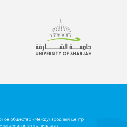
рное общество «Международный центр
межрелигиозного диалога»