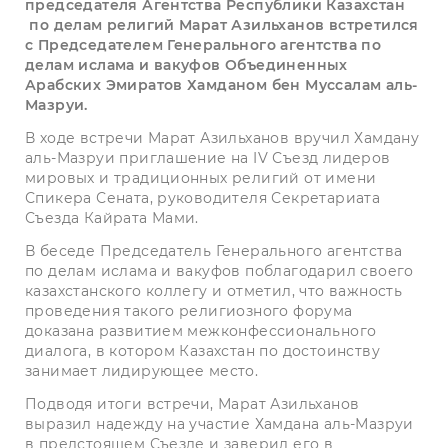
председателя Агентства Республики Казахстан
по делам религий Марат Азильханов встретился
с Председателем Генерального агентства по
делам ислама и вакуфов Объединенных
Арабских Эмиратов Хамданом бен Муссалам аль-
Мазруи.
В ходе встречи Марат Азильханов вручил Хамдану
аль-Мазруи приглашение на IV Съезд лидеров
мировых и традиционных религий от имени
Спикера Сената, руководителя Секретариата
Съезда Кайрата Мами.
В беседе Председатель Генерального агентства
по делам ислама и вакуфов поблагодарил своего
казахстанского коллегу и отметил, что важность
проведения такого религиозного форума
доказана развитием межконфессионального
диалога, в котором Казахстан по достоинству
занимает лидирующее место.
Подводя итоги встречи, Марат Азильханов
выразил надежду на участие Хамдана аль-Мазруи
в предстоящем Съезде и заверил его в